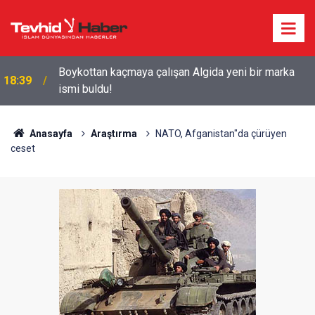
Starbucks'tan 'Tarihi' Skandal: Polisler genel
18:29
merkezi bastı!
Anasayfa
Araştırma
NATO, Afganistan"da çürüyen
ceset