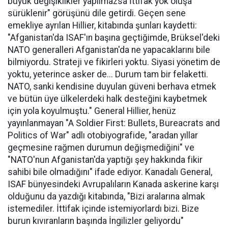
büyük değişiklikler yapılmazsa İttifak yok oluşa
sürüklenir" görüşünü dile getirdi. Geçen sene
emekliye ayrılan Hillier, kitabında şunları kaydetti:
"Afganistan'da ISAF'ın başına geçtiğimde, Brüksel'deki
NATO generalleri Afganistan'da ne yapacaklarını bile
bilmiyordu. Strateji ve fikirleri yoktu. Siyasi yönetim de
yoktu, yeterince asker de... Durum tam bir felaketti.
NATO, sanki kendisine duyulan güveni berhava etmek
ve bütün üye ülkelerdeki halk desteğini kaybetmek
için yola koyulmuştu." General Hillier, henüz
yayınlanmayan "A Soldier First: Bullets, Bureacrats and
Politics of War" adlı otobiyografide, "aradan yıllar
geçmesine rağmen durumun değişmediğini" ve
"NATO'nun Afganistan'da yaptığı şey hakkında fikir
sahibi bile olmadığını" ifade ediyor. Kanadalı General,
ISAF bünyesindeki Avrupalıların Kanada askerine karşı
olduğunu da yazdığı kitabında, "Bizi aralarına almak
istemediler. İttifak içinde istemiyorlardı bizi. Bize
burun kıvıranların başında İngilizler geliyordu"