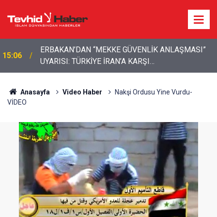
ERBAKAN’DAN “MEKKE GÜVENLİK ANLAŞMASI”
15:06
UYARISI: TÜRKİYE İRAN’A KARŞI
KONUMLANDIRILMAMALI
Anasayfa
Video Haber
Nakşi Ordusu Yine Vurdu-
VİDEO