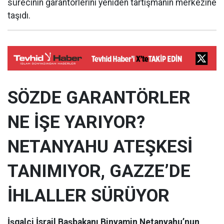
sürecinin garantörlerini yeniden tartışmanın merkezine
taşıdı.
SÖZDE GARANTÖRLER
NE İŞE YARIYOR?
NETANYAHU ATEŞKESİ
TANIMIYOR, GAZZE’DE
İHLALLER SÜRÜYOR
İşgalci İsrail Başbakanı Binyamin Netanyahu’nun