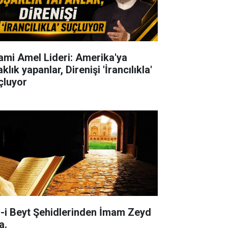
lami Amel Lideri: Amerika'ya
klık yapanlar, Direnişi 'İrancılıkla'
çluyor
l-i Beyt Şehidlerinden İmam Zeyd
a.