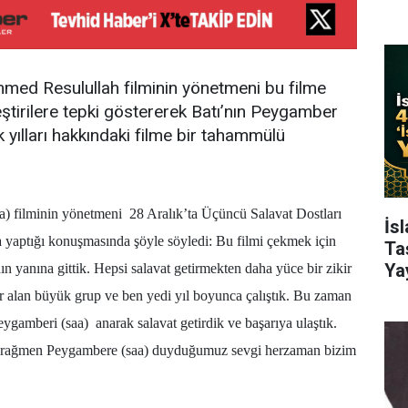
ed Resulullah filminin yönetmeni bu filme
eştirilere tepki göstererek Batı’nın Peygamber
 yılları hakkındaki filme bir tahammülü
 filminin yönetmeni 28 Aralık’ta Üçüncü Salavat Dostları
İs
 yaptığı konuşmasında şöyle söyledi: Bu filmi çekmek için
Ta
Ya
n yanına gittik. Hepsi salavat getirmekten daha yüce bir zikir
r alan büyük grup ve ben yedi yıl boyunca çalıştık. Bu zaman
eygamberi (saa) anarak salavat getirdik ve başarıya ulaştık.
na rağmen Peygambere (saa) duyduğumuz sevgi herzaman bizim