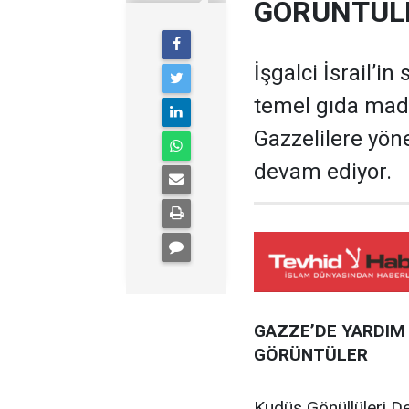
GÖRÜNTÜL
İşgalci İsrail’in
temel gıda mad
Gazzelilere yöne
devam ediyor.
GAZZE’DE YARDIM 
GÖRÜNTÜLER
Kudüs Gönüllüleri D