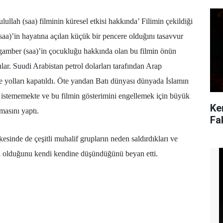
ah (saa) filminin küresel etkisi hakkında’ Filimin çekildiği
a)’in hayatına açılan küçük bir pencere olduğını tasavvur
ygamber (saa)’in çocukluğu hakkında olan bu filmin önün
ular. Suudi Arabistan petrol dolarları tarafından Arap
e yolları kapatıldı. Öte yandan Batı dünyası dünyada İslamın
istememekte ve bu filmin gösterimini engellemek için büyük
Ke
masını yaptı.
Fa
esinde de çeşitli muhalif grupların neden saldırdıkları ve
 olduğunu kendi kendine düşündüğünü beyan etti.