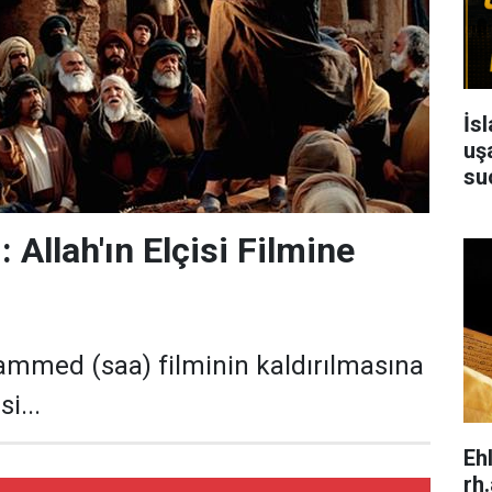
İs
uşa
su
llah'ın Elçisi Filmine
mmed (saa) filminin kaldırılmasına
i...
Eh
rh.