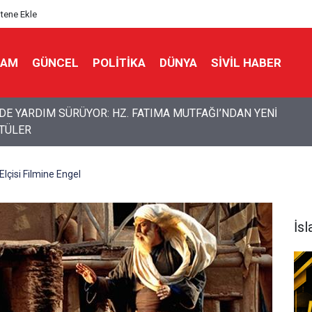
itene Ekle
LAM
GÜNCEL
POLITIKA
DÜNYA
SIVIL HABER
en "genel seferberlik" kararı: Savaşa hazırlık mesajı
lçisi Filmine Engel
İs