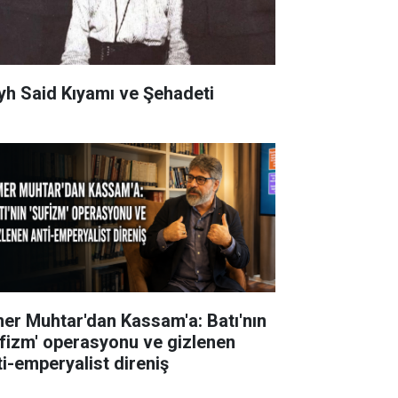
yh Said Kıyamı ve Şehadeti
er Muhtar'dan Kassam'a: Batı'nın
ufizm' operasyonu ve gizlenen
ti-emperyalist direniş