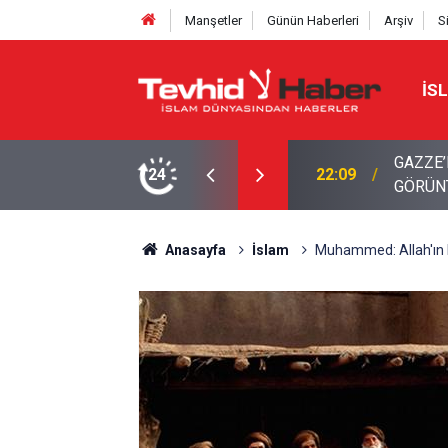
Manşetler
Günün Haberleri
Arşiv
S
İS
Z. FATIMA MUTFAĞI’NDAN YENİ
24
21:12
Yemen'd
Anasayfa
İslam
Muhammed: Allah'ın E