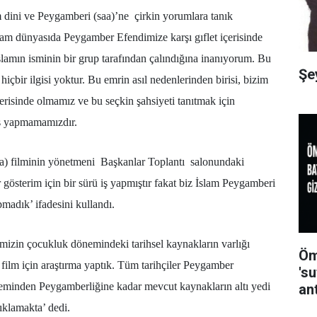
 dini ve Peygamberi (saa)’ne çirkin yorumlara tanık
lam dünyasıda Peygamber Efendimize karşı gıflet içerisinde
amın isminin bir grup tarafından çalındığına inanıyorum. Bu
Şe
hiçbir ilgisi yoktur. Bu emrin asıl nedenlerinden birisi, bizim
erisinde olmamız ve bu seçkin şahsiyeti tanıtmak için
iş yapmamamızdır.
) filminin yönetmeni Başkanlar Toplantı salonundaki
gösterim için bir sürü iş yapmıştır fakat biz İslam Peygamberi
pmadık’ ifadesini kullandı.
izin çocukluk dönemindeki tarihsel kaynakların varlığı
Öm
 film için araştırma yaptık. Tüm tarihçiler Peygamber
's
minden Peygamberliğine kadar mevcut kaynakların altı yedi
an
ıklamakta’ dedi.