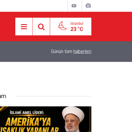
İstanbul
23 °C
17:25
HAMAS: İKİNCİ AŞAMA İÇİN RESMÎ YANIT BE
Günün tüm
haberleri
lam