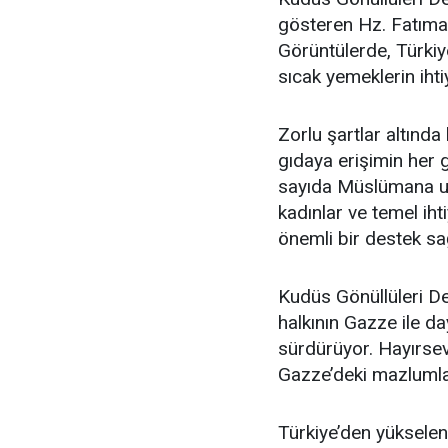
gösteren Hz. Fatıma 
Görüntülerde, Türkiye
sıcak yemeklerin ihtiy
Zorlu şartlar altınd
gıdaya erişimin her
sayıda Müslümana ulaş
kadınlar ve temel iht
önemli bir destek sağ
Kudüs Gönüllüleri Der
halkının Gazze ile d
sürdürüyor. Hayırsev
Gazze’deki mazlumlar
Türkiye’den yükselen