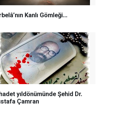
rbelâ’nın Kanlı Gömleği…
hadet yıldönümünde Şehid Dr.
stafa Çamran