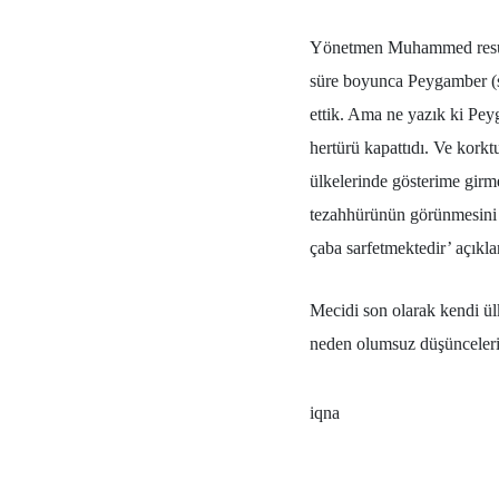
Yönetmen Muhammed resulull
süre boyunca Peygamber (sa
ettik. Ama ne yazık ki Pe
hertürü kapattıdı. Ve korkt
ülkelerinde gösterime girm
tezahhürünün görünmesini 
çaba sarfetmektedir’ açıkla
Mecidi son olarak kendi ülk
neden olumsuz düşünceleri
iqna