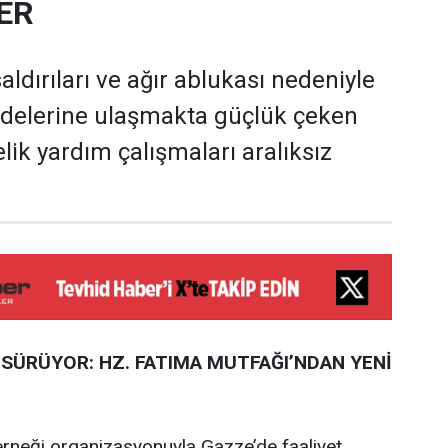
ER
 saldırıları ve ağır ablukası nedeniyle
delerine ulaşmakta güçlük çeken
lik yardım çalışmaları aralıksız
SÜRÜYOR: HZ. FATIMA MUTFAĞI’NDAN YENİ
erneği organizasyonuyla Gazze’de faaliyet