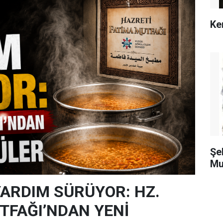
Ke
Şe
Mu
YARDIM SÜRÜYOR: HZ.
TFAĞI’NDAN YENİ