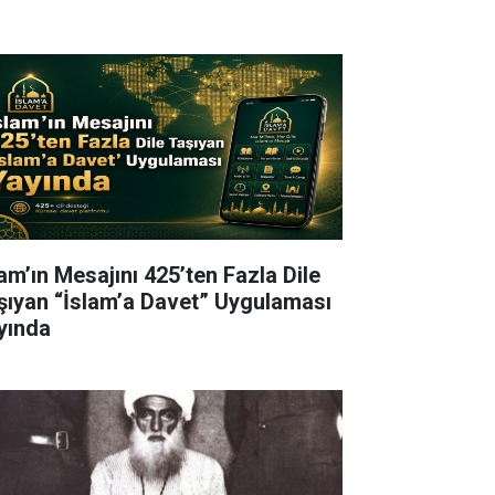
lam’ın Mesajını 425’ten Fazla Dile
şıyan “İslam’a Davet” Uygulaması
yında