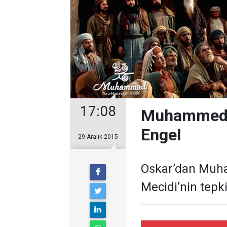
17:08
Muhammed: A
Engel
29 Aralık 2015
Oskar’dan Muha
Mecidi’nin tepkis