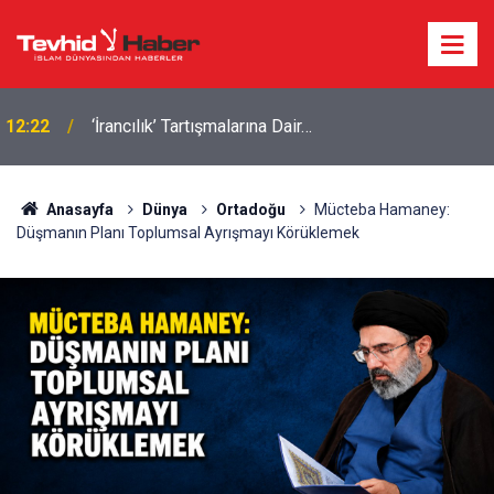
10:52
İran'dan Hürmüz'ün açılması için 6 maddelik şart
Anasayfa
Dünya
Ortadoğu
Mücteba Hamaney:
Düşmanın Planı Toplumsal Ayrışmayı Körüklemek