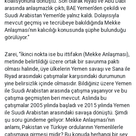
koalisyonuna dönüştü. Son olarak Riyad ve Abu Dabi
arasında anlaşmazlık çıktı, BAE Yemen’den çekildi ve
Suudi Arabistan Yemen’de yalnız kaldı. Dolayısıyla
mevcut geçmiş ve tecrübeye bakıldığında Mekke
Anlaşması’nın kalıcılığı konusunda şüphe bulunduğu
görülüyor.”
Zarei, “İkinci nokta ise bu ittifakın (Mekke Anlaşması),
metinde belirtildiği üzere ortak bir savunma paktı
olması halinde, üye ülkelerin Yemen savaşı ve Sana ile
Riyad arasındaki çatışmalar karşısındaki durumunun
yine belirsizlik içinde olmasıdır. Bildiğiniz üzere Yemen
ile Suudi Arabistan arasında çatışma yaşanıyor ve bu
çatışma geçmişten beri mevcut. Aslında bu
çatışmalar 2005 yılında başladı ve 2015 yılında Yemen
ile Suudi Arabistan arasındaki savaşa dönüştü. Şimdi
şu soru gündeme geliyor: Mekke Anlaşması’nın
anlamı, Pakistan ve Türkiye ordularının Yemenlilerle
çatışmaya girmesi midir? Bu konuda herhangi bir şey