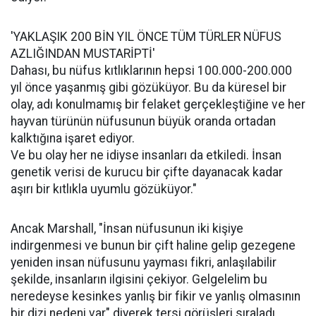
'YAKLAŞIK 200 BİN YIL ÖNCE TÜM TÜRLER NÜFUS
AZLIĞINDAN MUSTARİPTİ'
Dahası, bu nüfus kıtlıklarının hepsi 100.000-200.000
yıl önce yaşanmış gibi gözüküyor. Bu da küresel bir
olay, adı konulmamış bir felaket gerçekleştiğine ve her
hayvan türünün nüfusunun büyük oranda ortadan
kalktığına işaret ediyor.
Ve bu olay her ne idiyse insanları da etkiledi. İnsan
genetik verisi de kurucu bir çifte dayanacak kadar
aşırı bir kıtlıkla uyumlu gözüküyor."
Ancak Marshall, "İnsan nüfusunun iki kişiye
indirgenmesi ve bunun bir çift haline gelip gezegene
yeniden insan nüfusunu yayması fikri, anlaşılabilir
şekilde, insanların ilgisini çekiyor. Gelgelelim bu
neredeyse kesinkes yanlış bir fikir ve yanlış olmasının
bir dizi nedeni var" diyerek tersi görüşleri sıraladı.