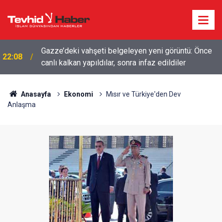
Gazze’deki vahşeti belgeleyen yeni görüntü: Önce
22:08
canlı kalkan yapıldılar, sonra infaz edildiler
HAMAS ANLAŞMAYA BAĞLILIĞINI YİNELEDİ:
19:17
SÖZDE GARANTÖRLER NETANYAHU’YA NEDEN
DUR DİYEMİYOR?
Anasayfa
Ekonomi
Mısır ve Türkiye'den Dev
Anlaşma