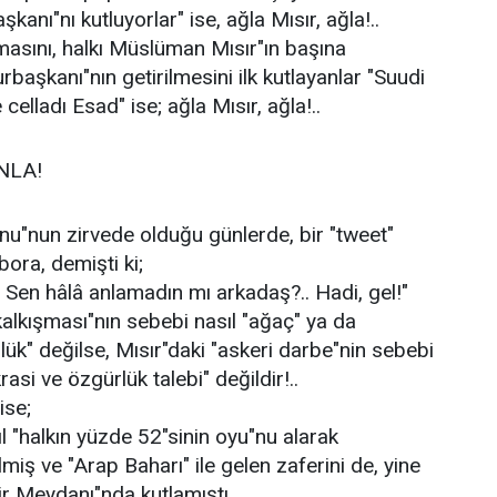
kanı"nı kutluyorlar" ise, ağla Mısır, ağla!..
asını, halkı Müslüman Mısır"ın başına
rbaşkanı"nın getirilmesini ilk kutlayanlar "Suudi
celladı Esad" ise; ağla Mısır, ağla!..
NLA!
u"nun zirvede olduğu günlerde, bir "tweet"
ora, demişti ki;
. Sen hâlâ anlamadın mı arkadaş?.. Hadi, gel!"
kalkışması"nın sebebi nasıl "ağaç" ya da
ük" değilse, Mısır"daki "askeri darbe"nin sebebi
asi ve özgürlük talebi" değildir!..
ise;
l "halkın yüzde 52"sinin oyu"nu alarak
iş ve "Arap Baharı" ile gelen zaferini de, yine
rir Meydanı"nda kutlamıştı...