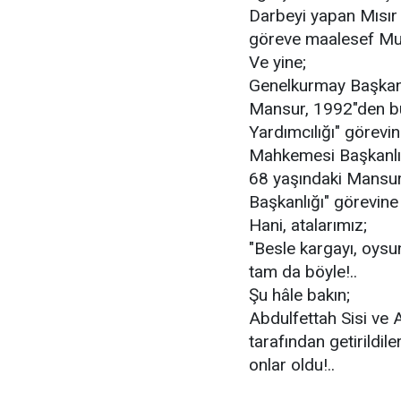
Darbeyi yapan Mısır
göreve maalesef Muh
Ve yine;
Genelkurmay Başkanı 
Mansur, 1992"den b
Yardımcılığı" görevi
Mahkemesi Başkanlığı"
68 yaşındaki Mansu
Başkanlığı" görevine 
Hani, atalarımız;
"Besle kargayı, oysu
tam da böyle!..
Şu hâle bakın;
Abdulfettah Sisi ve
tarafından getirildil
onlar oldu!..