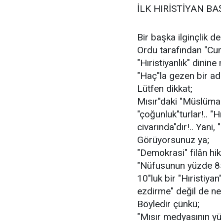
İLK HIRİSTİYAN BA
Bir başka ilginçlik d
Ordu tarafından "Cum
"Hıristiyanlık" dinine
"Haç"la gezen bir ad
Lütfen dikkat;
Mısır"daki "Müslüman"
"çoğunluk"turlar!.. "
civarında"dır!.. Yani, "a
Görüyorsunuz ya;
"Demokrasi" filân hik
"Nüfusunun yüzde 85
10"luk bir "Hıristiyan
ezdirme" değil de ne
Böyledir çünkü;
"Mısır medyasının yüz