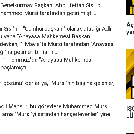
 Genelkurmay Başkanı Abdulfettah Sisi, bu
ammed Mursi tarafından getirilmişti...
Aç
Sisi"nin "Cumhurbaşkanı" olarak atadığı Adli
yar
u yana "Anayasa Mahkemesi Başkan
ndeyken, 1 Mayıs"ta Mursi tarafından "Anayasa
na getirilen bir isim!..
r, 1 Temmuz"da "Anayasa Mahkemesi
başlamıştı!..
n gözünü" derler ya, Mursi"nin başına gelenler,
 Adli Mansur, bu görevlere Muhammed Mursi
İŞ
er ama "Mursi"yi sırtından hançerleyenler" yine
LÜ