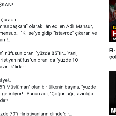
ŞKAN!
e şurada:
hurbaşkanı" olarak ilân edilen Adli Mansur,
 mensup... "Kilise"ye gidip "istavroz" çıkaran ve
am!..
El
 nüfusun oranı "yüzde 85"tir... Yani,
ço
Hıristiyan nüfus"un oranı da "yüzde 10
zınlık"tırlar!..
âye!..
"i Müslüman" olan bir ülkenin başına, "yüzde
" getiriliyor!.. Bunun adı; "Çoğunluğu, azınlığa
dir?
de 70"i Hıristiyanların elinde"dir...