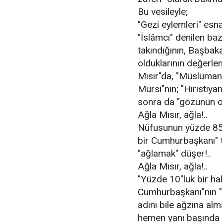
Bu vesileyle;
"Gezi eylemleri" esn
"İslâmcı" denilen baz
takındığının, Başbak
olduklarının değerlen
Mısır"da, "Müslüman 
Mursi"nin; "Hıristiya
sonra da "gözünün oy
Ağla Mısır, ağla!..
Nüfusunun yüzde 85"
bir Cumhurbaşkanı" t
"ağlamak" düşer!..
Ağla Mısır, ağla!..
"Yüzde 10"luk bir hal
Cumhurbaşkanı"nın "
adını bile ağzına a
hemen yanı başında "