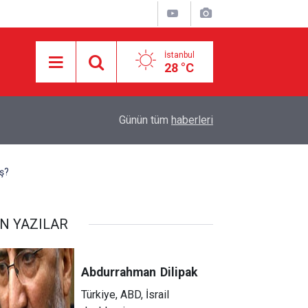
İstanbul
28 °C
10:15
El-Cezire: Hürmüz Boğazı anlaşması çok yakınd
Günün tüm
haberleri
ş?
N YAZILAR
Abdurrahman
Dilipak
Türkiye, ABD, İsrail