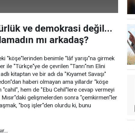
rlük ve demokrasi değil...
nlamadın mı arkadaş?
ki "köşe"lerinden benimle "lâf yarışı"na girmek
r ile "Türkçe"ye de çevrilen "Tanrı"nın Elini
dlı kitaptan ve bir adı da "Kıyamet Savaşı"
on"dan haberi olmayan ama yıllardır "köşe
m "cahil", hem de "Ebu Cehil"lere cevap vermeyi
ısır"daki gelişmelerden sonra "çemkirmen"ler
ğraşmak, "boş işler"den olurdu ki, bunu
r...