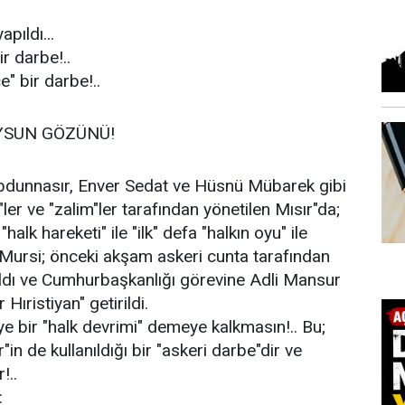
apıldı...
r darbe!..
" bir darbe!..
YSUN GÖZÜNÜ!
Abdunnasır, Enver Sedat ve Hüsnü Mübarek gibi
"ler ve "zalim"ler tarafından yönetilen Mısır"da;
"halk hareketi" ile "ilk" defa "halkın oyu" ile
rsi; önceki akşam askeri cunta tarafından
ıldı ve Cumhurbaşkanlığı görevine Adli Mansur
 Hıristiyan" getirildi.
e bir "halk devrimi" demeye kalkmasın!.. Bu;
"in de kullanıldığı bir "askeri darbe"dir ve
!..
: