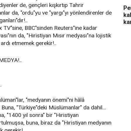
diyenler de, gençleri kışkırtıp Tahrir
Pe
lar da, "ordu"yu ve "yargı"yı yönlendirenler de
ka
anları"dır!..
kar
x TV"sine, BBC"sinden Reuters"ine kadar
ası"nın da, "Hıristiyan Mısır medyası"na lojistik
 ardı etmemek gerekir!..
MEDYA!..
.
üman"lar, "medyanın önemi"ni hâlâ
. Buna, "Türkiye"deki Müslümanlar" da dahil...
a, "1400 yıl sonra" bir "Hıristiyan
tulmuşsa, buna, biraz da "Hıristiyan medyanın
 gerekir!..