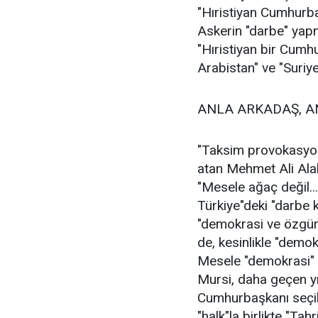
"Hıristiyan Cumhurbaş
Askerin "darbe" yapm
"Hıristiyan bir Cumhu
Arabistan" ve "Suriye 
ANLA ARKADAŞ, A
"Taksim provokasyon
atan Mehmet Ali Alab
"Mesele ağaç değil..
Türkiye"deki "darbe 
"demokrasi ve özgürl
de, kesinlikle "demokr
Mesele "demokrasi" 
Mursi, daha geçen yı
Cumhurbaşkanı seçilm
"halk"la birlikte "Tah