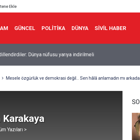
itene Ekle
LAM
GÜNCEL
POLITIKA
DÜNYA
SIVIL HABER
İ İSRAİL’DEN GÜNEY LÜBNAN’A GECE BOYU SALDIRI
Mesele özgürlük ve demokrasi değil... Sen hâlâ anlamadın mı arkada
SO
 Karakaya
üm Yazıları >