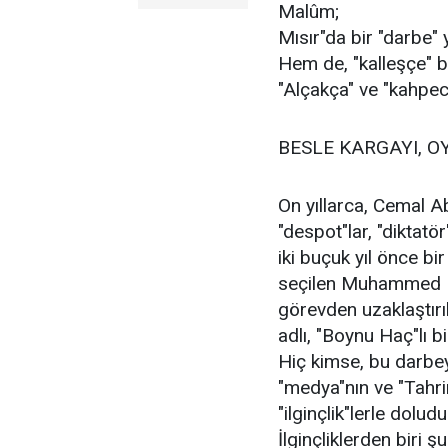
Malûm;
Mısır"da bir "darbe" y
Hem de, "kalleşçe" bi
"Alçakça" ve "kahpece
BESLE KARGAYI, O
On yıllarca, Cemal 
"despot"lar, "diktatör
iki buçuk yıl önce bir 
seçilen Muhammed Mu
görevden uzaklaştır
adlı, "Boynu Haç"lı bir
Hiç kimse, bu darbey
"medya"nın ve "Tahrir
"ilginçlik"lerle doludur
İlginçliklerden biri şu