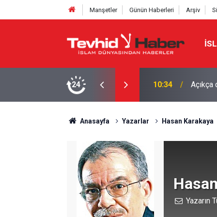
Manşetler
Günün Haberleri
Arşiv
S
İS
su yarıya indirilmeli
24
10:26
İŞGALC
Anasayfa
Yazarlar
Hasan Karakaya
Hasan
Yazarın T