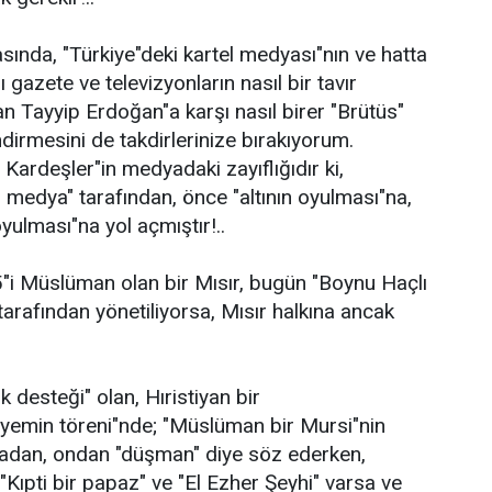
asında, "Türkiye"deki kartel medyası"nın ve hatta
ı gazete ve televizyonların nasıl bir tavır
an Tayyip Erdoğan"a karşı nasıl birer "Brütüs"
dirmesini de takdirlerinize bırakıyorum.
Kardeşler"in medyadaki zayıflığıdır ki,
n medya" tarafından, önce "altının oyulması"na,
ulması"na yol açmıştır!..
i Müslüman olan bir Mısır, bugün "Boynu Haçlı
arafından yönetiliyorsa, Mısır halkına ancak
k desteği" olan, Hıristiyan bir
yemin töreni"nde; "Müslüman bir Mursi"nin
lmadan, ondan "düşman" diye söz ederken,
Kıpti bir papaz" ve "El Ezher Şeyhi" varsa ve