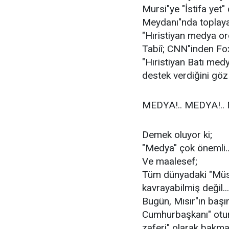
Mursi"ye "İstifa yet" 
Meydanı"nda toplayan
"Hıristiyan medya org
Tabiî; CNN"inden Fo
"Hıristiyan Batı medy
destek verdiğini göz
MEDYA!.. MEDYA!.. 
Demek oluyor ki;
"Medya" çok önemli..
Ve maalesef;
Tüm dünyadaki "Müsl
kavrayabilmiş değil..
Bugün, Mısır"ın başın
Cumhurbaşkanı" otur
zaferi" olarak bakmak