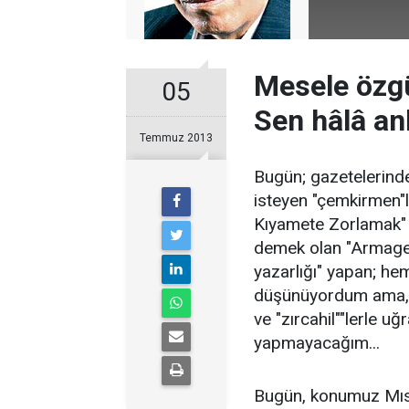
Mesele özgü
05
Sen hâlâ a
Temmuz 2013
Bugün; gazetelerinde
isteyen "çemkirmen"le
Kıyamete Zorlamak" a
demek olan "Armaged
yazarlığı" yapan; he
düşünüyordum ama, M
ve "zırcahil""lerle u
yapmayacağım...
Bugün, konumuz Mısı