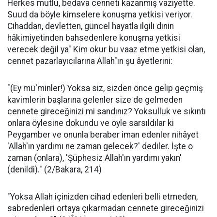
Herkes mutlu, bedava cenneti kazanmış vaziyette.
Suud da böyle kimselere konuşma yetkisi veriyor.
Cihaddan, devletten, güncel hayatla ilgili dinin
hâkimiyetinden bahsedenlere konuşma yetkisi
verecek değil ya" Kim okur bu vaaz etme yetkisi olan,
cennet pazarlayıcılarına Allah"ın şu âyetlerini:
"(Ey mü'minler!) Yoksa siz, sizden önce gelip geçmiş
kavimlerin başlarına gelenler size de gelmeden
cennete gireceğinizi mi sandınız? Yoksulluk ve sıkıntı
onlara öylesine dokundu ve öyle sarsıldılar ki
Peygamber ve onunla beraber iman edenler nihâyet
'Allah'ın yardımı ne zaman gelecek?' dediler. İşte o
zaman (onlara), 'Şüphesiz Allah'ın yardımı yakın'
(denildi)." (2/Bakara, 214)
"Yoksa Allah içinizden cihad edenleri belli etmeden,
sabredenleri ortaya çıkarmadan cennete gireceğinizi