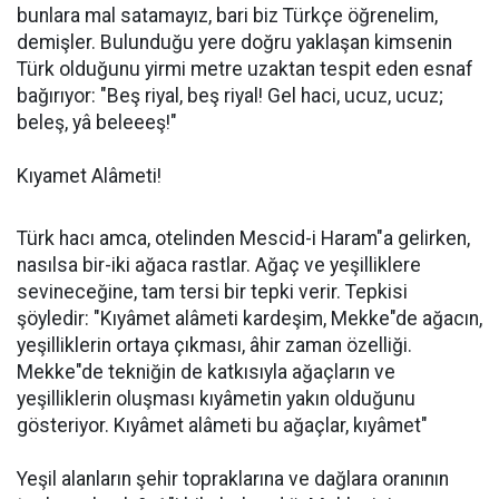
bunlara mal satamayız, bari biz Türkçe öğrenelim,
demişler. Bulunduğu yere doğru yaklaşan kimsenin
Türk olduğunu yirmi metre uzaktan tespit eden esnaf
bağırıyor: "Beş riyal, beş riyal! Gel haci, ucuz, ucuz;
beleş, yâ beleeeş!"
Kıyamet Alâmeti!
Türk hacı amca, otelinden Mescid-i Haram"a gelirken,
nasılsa bir-iki ağaca rastlar. Ağaç ve yeşilliklere
sevineceğine, tam tersi bir tepki verir. Tepkisi
şöyledir: "Kıyâmet alâmeti kardeşim, Mekke"de ağacın,
yeşilliklerin ortaya çıkması, âhir zaman özelliği.
Mekke"de tekniğin de katkısıyla ağaçların ve
yeşilliklerin oluşması kıyâmetin yakın olduğunu
gösteriyor. Kıyâmet alâmeti bu ağaçlar, kıyâmet"
Yeşil alanların şehir topraklarına ve dağlara oranının