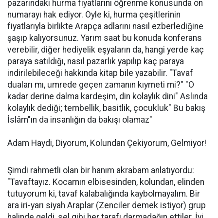
pazarındaki hurma fiyatlarını öğrenme konusunda on
numarayı hak ediyor. Öyle ki, hurma çeşitlerinin
fiyatlarıyla birlikte Arapça adlarını nasıl ezberlediğine
şaşıp kalıyorsunuz. Yarım saat bu konuda konferans
verebilir, diğer hediyelik eşyaların da, hangi yerde kaç
paraya satıldığı, nasıl pazarlık yapılıp kaç paraya
indirilebileceği hakkında kitap bile yazabilir. "Tavaf
duaları mı, umrede geçen zamanın kıymeti mi?" "O
kadar derine dalma kardeşim, din kolaylık dini" Aslında
kolaylık dediği; tembellik, basitlik, çocukluk" Bu bakış
İslâm"ın da insanlığın da bakışı olamaz"
Adam Haydi, Diyorum, Kolundan Çekiyorum, Gelmiyor!
Şimdi rahmetli olan bir hanım akrabam anlatıyordu:
"Tavaftayız. Kocamın elbisesinden, kolundan, elinden
tutuyorum ki, tavaf kalabalığında kaybolmayalım. Bir
ara iri-yarı siyah Araplar (Zenciler demek istiyor) grup
halinde geldi, sel gibi her tarafı darmadağın ettiler. İyi