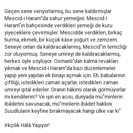
Geçen sene veriyorlarmış, bu sene kaldırmışlar
Mescid-i Haram"da sahur yemeğini. Mescid-i
Haram"ın bahçesinde verdikleri yemeği de kuru
yiyeceklere çevirmişler. Mescidde verdikleri, birkaç
hurma, ekmek, bir küçük kâse yoğurt ve zemzem.
Seneye onları da kaldıracaklarmış, Mescid"in temizliği
zor oluyormuş. Seneye umreyi de kaldıracaklarmış,
herkes öyle söylüyor. Osmanlı"dan kalma revakları
yıkmak ve Mescid-i Haram"da bazı düzenlemeler
yapıp yeni yapılan ek binayı açmak için. Eh, babalarının
çiftliği, istedikleri zaman açarlar, istedikleri zaman
umreyi iptal ederler. Oranın hâkimi olarak görmüyorlar
mı kendilerini? Ve işin en acısı, dünyada mü"minlerin
ibâdetini savunacak, mü"minlerin ibâdet hakkını
Suudluların keyfine bırakmayacak hangi ülke var ki"
Irkçılık Hâlâ Yaşıyor!