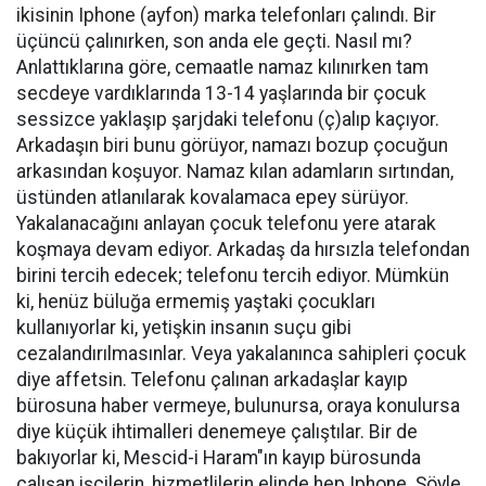
ikisinin Iphone (ayfon) marka telefonları çalındı. Bir
üçüncü çalınırken, son anda ele geçti. Nasıl mı?
Anlattıklarına göre, cemaatle namaz kılınırken tam
secdeye vardıklarında 13-14 yaşlarında bir çocuk
sessizce yaklaşıp şarjdaki telefonu (ç)alıp kaçıyor.
Arkadaşın biri bunu görüyor, namazı bozup çocuğun
arkasından koşuyor. Namaz kılan adamların sırtından,
üstünden atlanılarak kovalamaca epey sürüyor.
Yakalanacağını anlayan çocuk telefonu yere atarak
koşmaya devam ediyor. Arkadaş da hırsızla telefondan
birini tercih edecek; telefonu tercih ediyor. Mümkün
ki, henüz büluğa ermemiş yaştaki çocukları
kullanıyorlar ki, yetişkin insanın suçu gibi
cezalandırılmasınlar. Veya yakalanınca sahipleri çocuk
diye affetsin. Telefonu çalınan arkadaşlar kayıp
bürosuna haber vermeye, bulunursa, oraya konulursa
diye küçük ihtimalleri denemeye çalıştılar. Bir de
bakıyorlar ki, Mescid-i Haram"ın kayıp bürosunda
çalışan işçilerin, hizmetlilerin elinde hep Iphone. Şöyle