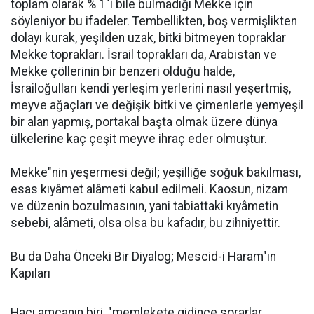
toplam olarak % 1"i bile bulmadığı Mekke için
söyleniyor bu ifadeler. Tembellikten, boş vermişlikten
dolayı kurak, yeşilden uzak, bitki bitmeyen topraklar
Mekke toprakları. İsrail toprakları da, Arabistan ve
Mekke çöllerinin bir benzeri olduğu halde,
İsrailoğulları kendi yerleşim yerlerini nasıl yeşertmiş,
meyve ağaçları ve değişik bitki ve çimenlerle yemyeşil
bir alan yapmış, portakal başta olmak üzere dünya
ülkelerine kaç çeşit meyve ihraç eder olmuştur.
Mekke"nin yeşermesi değil; yeşilliğe soğuk bakılması,
esas kıyâmet alâmeti kabul edilmeli. Kaosun, nizam
ve düzenin bozulmasının, yani tabiattaki kıyâmetin
sebebi, alâmeti, olsa olsa bu kafadır, bu zihniyettir.
Bu da Daha Önceki Bir Diyalog; Mescid-i Haram"ın
Kapıları
Hacı amcanın biri, "memlekete gidince sorarlar,