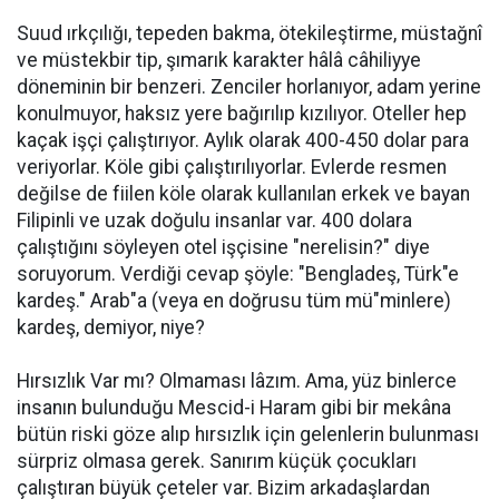
Suud ırkçılığı, tepeden bakma, ötekileştirme, müstağnî
ve müstekbir tip, şımarık karakter hâlâ câhiliyye
döneminin bir benzeri. Zenciler horlanıyor, adam yerine
konulmuyor, haksız yere bağırılıp kızılıyor. Oteller hep
kaçak işçi çalıştırıyor. Aylık olarak 400-450 dolar para
veriyorlar. Köle gibi çalıştırılıyorlar. Evlerde resmen
değilse de fiilen köle olarak kullanılan erkek ve bayan
Filipinli ve uzak doğulu insanlar var. 400 dolara
çalıştığını söyleyen otel işçisine "nerelisin?" diye
soruyorum. Verdiği cevap şöyle: "Bengladeş, Türk"e
kardeş." Arab"a (veya en doğrusu tüm mü"minlere)
kardeş, demiyor, niye?
Hırsızlık Var mı? Olmaması lâzım. Ama, yüz binlerce
insanın bulunduğu Mescid-i Haram gibi bir mekâna
bütün riski göze alıp hırsızlık için gelenlerin bulunması
sürpriz olmasa gerek. Sanırım küçük çocukları
çalıştıran büyük çeteler var. Bizim arkadaşlardan