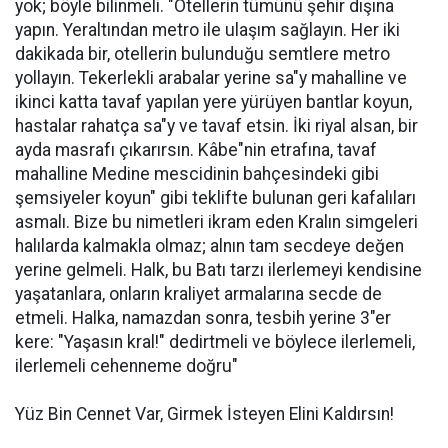
yok; böyle bilinmeli. "Otellerin tümünü şehir dışına
yapın. Yeraltından metro ile ulaşım sağlayın. Her iki
dakikada bir, otellerin bulunduğu semtlere metro
yollayın. Tekerlekli arabalar yerine sa"y mahalline ve
ikinci katta tavaf yapılan yere yürüyen bantlar koyun,
hastalar rahatça sa"y ve tavaf etsin. İki riyal alsan, bir
ayda masrafı çıkarırsın. Kâbe"nin etrafına, tavaf
mahalline Medine mescidinin bahçesindeki gibi
şemsiyeler koyun" gibi teklifte bulunan geri kafalıları
asmalı. Bize bu nimetleri ikram eden Kralın simgeleri
halılarda kalmakla olmaz; alnın tam secdeye değen
yerine gelmeli. Halk, bu Batı tarzı ilerlemeyi kendisine
yaşatanlara, onların kraliyet armalarına secde de
etmeli. Halka, namazdan sonra, tesbih yerine 3"er
kere: "Yaşasın kral!" dedirtmeli ve böylece ilerlemeli,
ilerlemeli cehenneme doğru"
Yüz Bin Cennet Var, Girmek İsteyen Elini Kaldırsın!