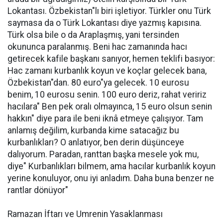
Lokantası. Özbekistan"lı biri işletiyor. Türkler onu Türk
saymasa da o Türk Lokantası diye yazmış kapısına.
Türk olsa bile o da Araplaşmış, yani tersinden
okununca paralanmış. Beni hac zamanında hacı
getirecek kafile başkanı sanıyor, hemen teklifi basıyor:
Hac zamanı kurbanlık koyun ve koçlar gelecek bana,
Özbekistan"dan. 80 euro"ya gelecek. 10 eurosu
benim, 10 eurosu senin. 100 euro deriz, rahat veririz
hacılara" Ben pek oralı olmayınca, 15 euro olsun senin
hakkın" diye para ile beni iknâ etmeye çalışıyor. Tam
anlamış değilim, kurbanda kime satacağız bu
kurbanlıkları? O anlatıyor, ben derin düşünceye
dalıyorum. Paradan, ranttan başka mesele yok mu,
diye" Kurbanlıkları bilmem, ama hacılar kurbanlık koyun
yerine konuluyor, onu iyi anladım. Daha buna benzer ne
rantlar dönüyor"
Ramazan İftarı ve Umrenin Yasaklanması