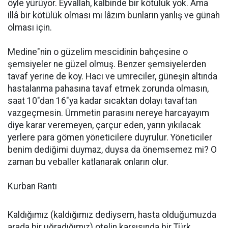
öyle yürüyor. Eyvallah, kalbinde bir kötülük yok. Ama
illâ bir kötülük olması mı lâzım bunların yanlış ve günah
olması için.
Medine"nin o güzelim mescidinin bahçesine o
şemsiyeler ne güzel olmuş. Benzer şemsiyelerden
tavaf yerine de koy. Hacı ve umreciler, güneşin altında
hastalanma pahasına tavaf etmek zorunda olmasın,
saat 10"dan 16"ya kadar sıcaktan dolayı tavaftan
vazgeçmesin. Ümmetin parasını nereye harcayayım
diye karar veremeyen, çarçur eden, yarın yıkılacak
yerlere para gömen yöneticilere duyrulur. Yöneticiler
benim dediğimi duymaz, duysa da önemsemez mi? O
zaman bu veballer katlanarak onların olur.
Kurban Rantı
Kaldığımız (kaldığımız dediysem, hasta olduğumuzda
arada bir uğradığımız) otelin karşısında bir Türk