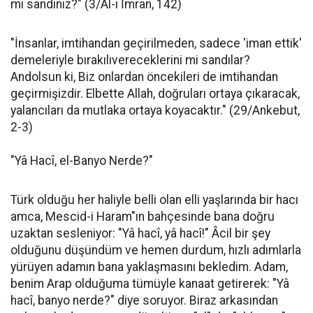
mi sandınız?" (3/Âl-i İmran, 142)
"İnsanlar, imtihandan geçirilmeden, sadece 'iman ettik'
demeleriyle bırakılıvereceklerini mi sandılar?
Andolsun ki, Biz onlardan öncekileri de imtihandan
geçirmişizdir. Elbette Allah, doğruları ortaya çıkaracak,
yalancıları da mutlaka ortaya koyacaktır." (29/Ankebut,
2-3)
"Yâ Hacî, el-Banyo Nerde?"
Türk olduğu her haliyle belli olan elli yaşlarında bir hacı
amca, Mescid-i Haram"ın bahçesinde bana doğru
uzaktan sesleniyor: "Yâ hacî, yâ hacî!" Âcil bir şey
olduğunu düşündüm ve hemen durdum, hızlı adımlarla
yürüyen adamın bana yaklaşmasını bekledim. Adam,
benim Arap olduğuma tümüyle kanaat getirerek: "Yâ
hacî, banyo nerde?" diye soruyor. Biraz arkasından