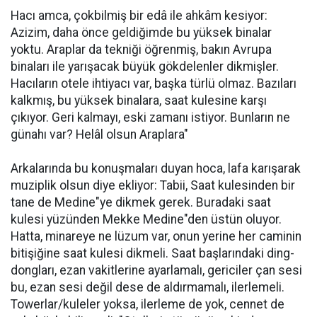
Hacı amca, çokbilmiş bir edâ ile ahkâm kesiyor:
Azizim, daha önce geldiğimde bu yüksek binalar
yoktu. Araplar da tekniği öğrenmiş, bakın Avrupa
binaları ile yarışacak büyük gökdelenler dikmişler.
Hacıların otele ihtiyacı var, başka türlü olmaz. Bazıları
kalkmış, bu yüksek binalara, saat kulesine karşı
çıkıyor. Geri kalmayı, eski zamanı istiyor. Bunların ne
günahı var? Helâl olsun Araplara"
Arkalarında bu konuşmaları duyan hoca, lafa karışarak
muziplik olsun diye ekliyor: Tabii, Saat kulesinden bir
tane de Medine"ye dikmek gerek. Buradaki saat
kulesi yüzünden Mekke Medine"den üstün oluyor.
Hatta, minareye ne lüzum var, onun yerine her caminin
bitişiğine saat kulesi dikmeli. Saat başlarındaki ding-
dongları, ezan vakitlerine ayarlamalı, gericiler çan sesi
bu, ezan sesi değil dese de aldırmamalı, ilerlemeli.
Towerlar/kuleler yoksa, ilerleme de yok, cennet de