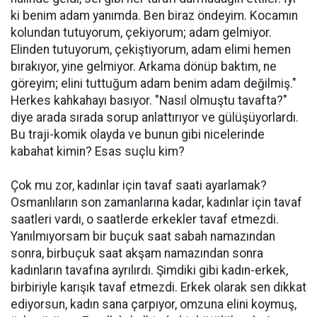
ki benim adam yanımda. Ben biraz öndeyim. Kocamın
kolundan tutuyorum, çekiyorum; adam gelmiyor.
Elinden tutuyorum, çekiştiyorum, adam elimi hemen
bırakıyor, yine gelmiyor. Arkama dönüp baktım, ne
göreyim; elini tuttuğum adam benim adam değilmiş."
Herkes kahkahayı basıyor. "Nasıl olmuştu tavafta?"
diye arada sırada sorup anlattırıyor ve gülüşüyorlardı.
Bu traji-komik olayda ve bunun gibi nicelerinde
kabahat kimin? Esas suçlu kim?
Çok mu zor, kadınlar için tavaf saati ayarlamak?
Osmanlıların son zamanlarına kadar, kadınlar için tavaf
saatleri vardı, o saatlerde erkekler tavaf etmezdi.
Yanılmıyorsam bir buçuk saat sabah namazından
sonra, birbuçuk saat akşam namazından sonra
kadınların tavafına ayrılırdı. Şimdiki gibi kadın-erkek,
birbiriyle karışık tavaf etmezdi. Erkek olarak sen dikkat
ediyorsun, kadın sana çarpıyor, omzuna elini koymuş,