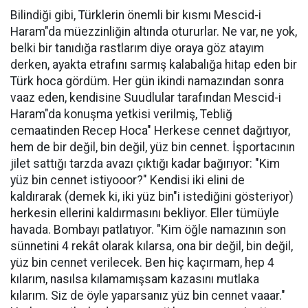
Bilindiği gibi, Türklerin önemli bir kısmı Mescid-i
Haram"da müezzinliğin altında otururlar. Ne var, ne yok,
belki bir tanıdığa rastlarım diye oraya göz atayım
derken, ayakta etrafını sarmış kalabalığa hitap eden bir
Türk hoca gördüm. Her gün ikindi namazından sonra
vaaz eden, kendisine Suudlular tarafından Mescid-i
Haram"da konuşma yetkisi verilmiş, Tebliğ
cemaatinden Recep Hoca" Herkese cennet dağıtıyor,
hem de bir değil, bin değil, yüz bin cennet. İşportacının
jilet sattığı tarzda avazı çıktığı kadar bağırıyor: "Kim
yüz bin cennet istiyooor?" Kendisi iki elini de
kaldırarak (demek ki, iki yüz bin"i istediğini gösteriyor)
herkesin ellerini kaldırmasını bekliyor. Eller tümüyle
havada. Bombayı patlatıyor. "Kim öğle namazının son
sünnetini 4 rekât olarak kılarsa, ona bir değil, bin değil,
yüz bin cennet verilecek. Ben hiç kaçırmam, hep 4
kılarım, nasılsa kılamamışsam kazasını mutlaka
kılarım. Siz de öyle yaparsanız yüz bin cennet vaaar."