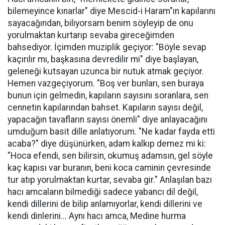
bilemeyince kınarlar" diye Mescid-i Haram"ın kapılarını
sayacağından, biliyorsam benim söyleyip de onu
yorulmaktan kurtarıp sevaba gireceğimden
bahsediyor. İçimden muziplik geçiyor: "Böyle sevap
kaçırılır mı, başkasına devredilir mi" diye başlayan,
geleneği kutsayan uzunca bir nutuk atmak geçiyor.
Hemen vazgeçiyorum. "Boş ver bunları, sen buraya
bunun için gelmedin, kapıların sayısını soranlara, sen
cennetin kapılarından bahset. Kapıların sayısı değil,
yapacağın tavafların sayısı önemli" diye anlayacağını
umduğum basit dille anlatıyorum. "Ne kadar fayda etti
acaba?" diye düşünürken, adam kalkıp demez mi ki:
"Hoca efendi, sen bilirsin, okumuş adamsın, gel söyle
kaç kapısı var buranın, beni koca caminin çevresinde
tur atıp yorulmaktan kurtar, sevaba gir." Anlaşılan bazı
hacı amcaların bilmediği sadece yabancı dil değil,
kendi dillerini de bilip anlamıyorlar, kendi dillerini ve
kendi dinlerini... Aynı hacı amca, Medine hurma