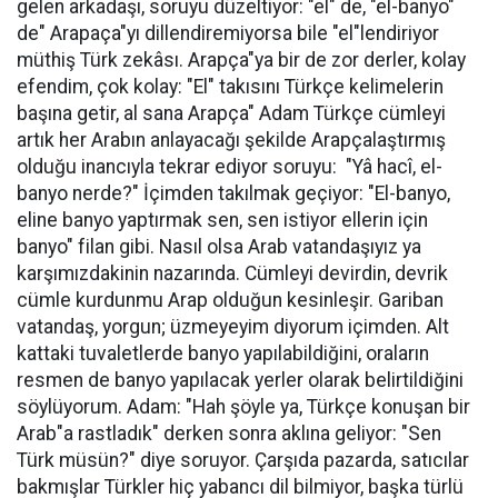
gelen arkadaşı, soruyu düzeltiyor: "el" de, "el-banyo"
de" Arapaça"yı dillendiremiyorsa bile "el"lendiriyor
müthiş Türk zekâsı. Arapça"ya bir de zor derler, kolay
efendim, çok kolay: "El" takısını Türkçe kelimelerin
başına getir, al sana Arapça" Adam Türkçe cümleyi
artık her Arabın anlayacağı şekilde Arapçalaştırmış
olduğu inancıyla tekrar ediyor soruyu: "Yâ hacî, el-
banyo nerde?" İçimden takılmak geçiyor: "El-banyo,
eline banyo yaptırmak sen, sen istiyor ellerin için
banyo" filan gibi. Nasıl olsa Arab vatandaşıyız ya
karşımızdakinin nazarında. Cümleyi devirdin, devrik
cümle kurdunmu Arap olduğun kesinleşir. Gariban
vatandaş, yorgun; üzmeyeyim diyorum içimden. Alt
kattaki tuvaletlerde banyo yapılabildiğini, oraların
resmen de banyo yapılacak yerler olarak belirtildiğini
söylüyorum. Adam: "Hah şöyle ya, Türkçe konuşan bir
Arab"a rastladık" derken sonra aklına geliyor: "Sen
Türk müsün?" diye soruyor. Çarşıda pazarda, satıcılar
bakmışlar Türkler hiç yabancı dil bilmiyor, başka türlü