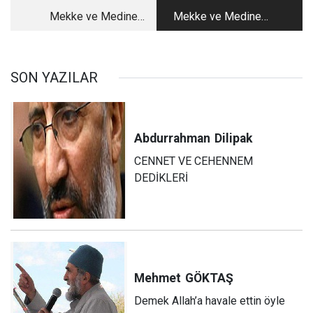
Mekke ve Medine:
Mekke ve Medine:
Tuzun Koktuğu
Tuzun Koktuğu
Mekanlar-2
Mekanlar-4
SON YAZILAR
Abdurrahman
Dilipak
CENNET VE CEHENNEM
DEDİKLERİ
Mehmet
GÖKTAŞ
Demek Allah’a havale ettin öyle