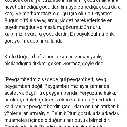
riayet etmediği, çocukları himaye etmediği, çocuklara
karşı ve merhametsiz olduğu için olur bu kıyamet.
Bugün bütün savaşlarda, şiddet hareketlerinde en
büyük mağdur ve mazlum, gözümüzün nuru,
kalbimizin süruru çocuklardır. En büyük zulmü onlar
görüyor" ifadesini kullandı.
Kutlu Doğum haftalarının zaman zaman yanlış
algılandığına dikkati çeken Görmez, şöyle dedi:
"Peygamberimiz sadece gül peygamberi, sevgi
peygamberi değil, Peygamberimiz aynı zamanda
adalet ve özgürlük peygamberidir. Yeryüzüne hakkı,
hakikati, adaleti getiren, zulmü ve kötülüğü ortadan
kaldıran bir peygamberdir. Çocuklara onu anlatırken bu
yönlerini anlatmalıyız. Onun bütün çocuklarla arkadaş
muamelesi içinde olduğunu her büyük bilmelidir.
Çocuklarla ilgili Efendimizin en büyük sünneti,