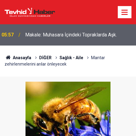
Boykottan kaçmaya çalışan Algida yeni bir marka
18:39
ismi buldu!
Anasayfa
DİĞER
Sağlık - Aile
Mantar
zehirlenmelerini arılar önleyecek