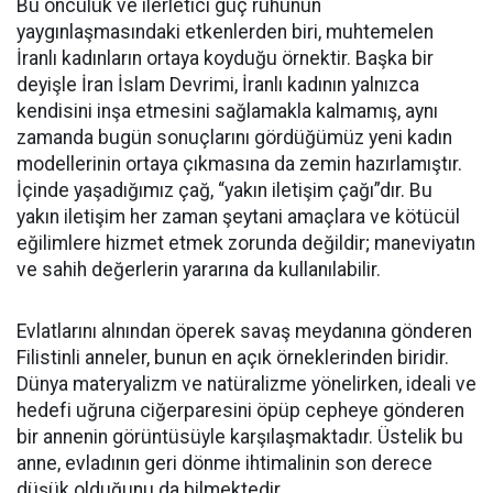
Bu öncülük ve ilerletici güç ruhunun
yaygınlaşmasındaki etkenlerden biri, muhtemelen
İranlı kadınların ortaya koyduğu örnektir. Başka bir
deyişle İran İslam Devrimi, İranlı kadının yalnızca
kendisini inşa etmesini sağlamakla kalmamış, aynı
zamanda bugün sonuçlarını gördüğümüz yeni kadın
modellerinin ortaya çıkmasına da zemin hazırlamıştır.
İçinde yaşadığımız çağ, “yakın iletişim çağı”dır. Bu
yakın iletişim her zaman şeytani amaçlara ve kötücül
eğilimlere hizmet etmek zorunda değildir; maneviyatın
ve sahih değerlerin yararına da kullanılabilir.
Evlatlarını alnından öperek savaş meydanına gönderen
Filistinli anneler, bunun en açık örneklerinden biridir.
Dünya materyalizm ve natüralizme yönelirken, ideali ve
hedefi uğruna ciğerparesini öpüp cepheye gönderen
bir annenin görüntüsüyle karşılaşmaktadır. Üstelik bu
anne, evladının geri dönme ihtimalinin son derece
düşük olduğunu da bilmektedir.