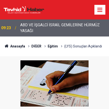
09:08
İŞGALCİ İSRAİL’İN İRAN PLANI DUVARA TOSLADI
Anasayfa
DİĞER
Eğitim
(LYS) Sonuçları Açıklandı