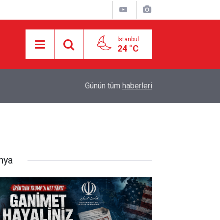
İstanbul
24 °C
18:55
İran ile Umman arasında Hürmüz'de genel çerçev
Günün tüm
haberleri
nya