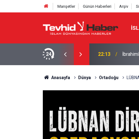
Manşetler
Günün Haberleri
Arşiv
S
İS
NE TAHRAN’DAN SERT YANIT
24
22:13
İbrahimî
Anasayfa
Dünya
Ortadoğu
LÜBNA