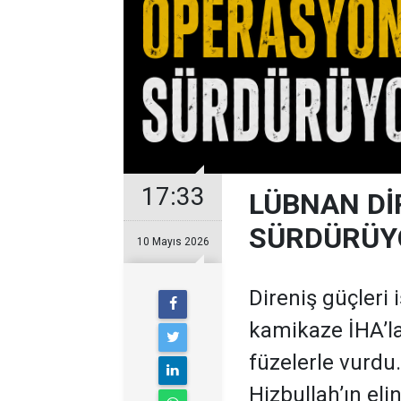
17:33
LÜBNAN Dİ
SÜRDÜRÜY
10 Mayıs 2026
Direniş güçleri 
kamikaze İHA’la
füzelerle vurdu. 
Hizbullah’ın eli