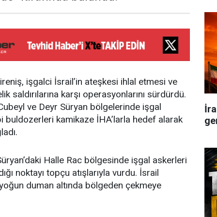
eniş, işgalci İsrail’in ateşkesi ihlal etmesi ve
ik saldırılarına karşı operasyonlarını sürdürdü.
t Cubeyl ve Deyr Süryan bölgelerinde işgal
İr
pi buldozerleri kamikaze İHA’larla hedef alarak
ge
ladı.
Süryan’daki Halle Rac bölgesinde işgal askerleri
ığı noktayı topçu atışlarıyla vurdu. İsrail
ı yoğun duman altında bölgeden çekmeye