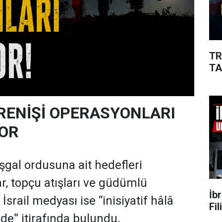
TR
TA
RENİŞİ OPERASYONLARI
OR
işgal ordusuna ait hedefleri
r, topçu atışları ve güdümlü
İb
İsrail medyası ise “inisiyatif hâlâ
Fi
nde” itirafında bulundu.