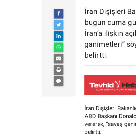
İran Dışişleri B
bugün cuma gü
İran’a ilişkin a
ganimetleri” sö
belirtti.
İran Dışişleri Bakan
ABD Başkanı Donald T
vererek, “savaş gani
belirtti.