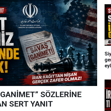
Siy
gen
ey
“GANİMET” SÖZLERİNE
N SERT YANIT