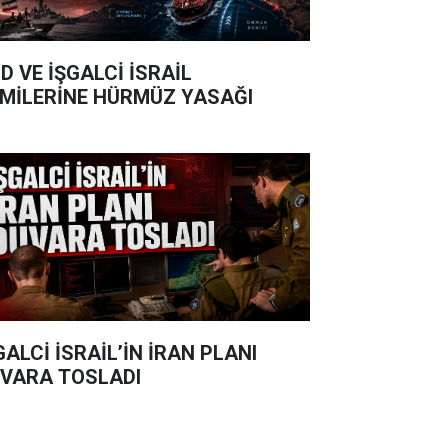
D VE İŞGALCİ İSRAİL
MİLERİNE HÜRMÜZ YASAĞI
GALCİ İSRAİL’İN İRAN PLANI
VARA TOSLADI