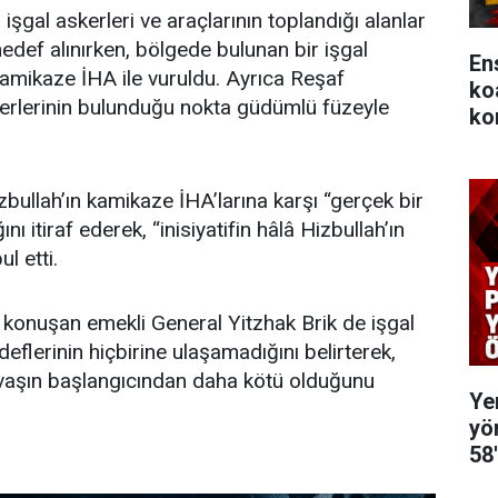
şgal askerleri ve araçlarının toplandığı alanlar
hedef alınırken, bölgede bulunan bir işgal
En
amikaze İHA ile vuruldu. Ayrıca Reşaf
ko
kerlerinin bulunduğu nokta güdümlü füzeyle
ko
zbullah’ın kamikaze İHA’larına karşı “gerçek bir
 itiraf ederek, “inisiyatifin hâlâ Hizbullah’ın
l etti.
na konuşan emekli General Yitzhak Brik de işgal
flerinin hiçbirine ulaşamadığını belirterek,
aşın başlangıcından daha kötü olduğunu
Ye
yö
58