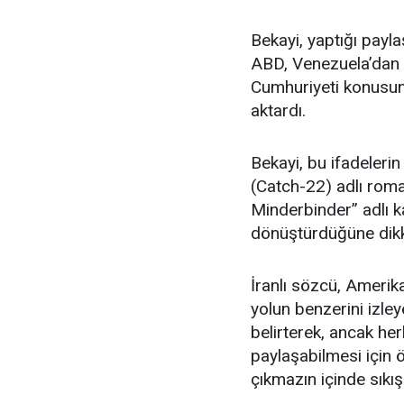
Bekayi, yaptığı payl
ABD, Venezuela’dan b
Cumhuriyeti konusun
aktardı.
Bekayi, bu ifadeleri
(Catch-22) adlı roma
Minderbinder” adlı k
dönüştürdüğüne dikk
İranlı sözcü, Amerika
yolun benzerini izle
belirterek, ancak her
paylaşabilmesi için ö
çıkmazın içinde sıkış