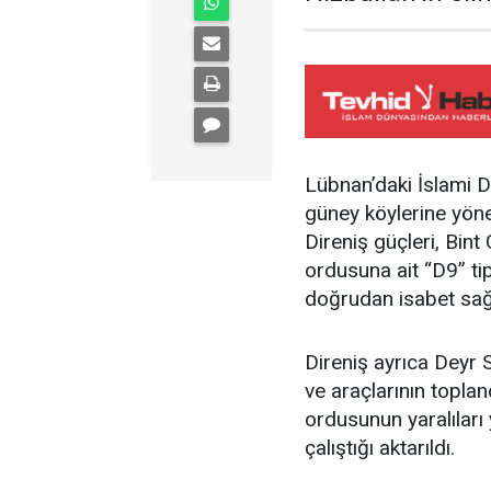
Lübnan’daki İslami Dir
güney köylerine yönel
Direniş güçleri, Bin
ordusuna ait “D9” ti
doğrudan isabet sağ
Direniş ayrıca Deyr 
ve araçlarının topland
ordusunun yaralılar
çalıştığı aktarıldı.