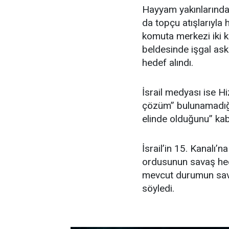
Hayyam yakınlarında i
da topçu atışlarıyla 
komuta merkezi iki k
beldesinde işgal as
hedef alındı.
İsrail medyası ise Hi
çözüm” bulunamadığını
elinde olduğunu” kabu
İsrail’in 15. Kanalı’
ordusunun savaş hede
mevcut durumun sav
söyledi.