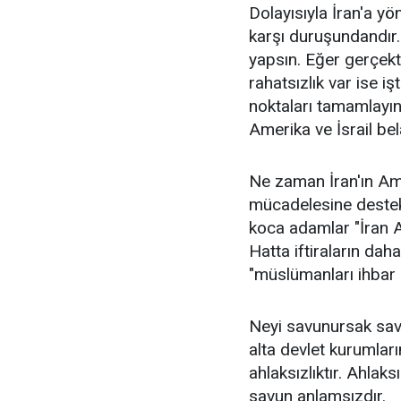
Dolayısıyla İran'a yö
karşı duruşundandır.
yapsın. Eğer gerçekt
rahatsızlık var ise işt
noktaları tamamlayın,
Amerika ve İsrail bel
Ne zaman İran'ın Ame
mücadelesine destek
koca adamlar "İran Aja
Hatta iftiraların dah
"müslümanları ihbar 
Neyi savunursak savu
alta devlet kurumlar
ahlaksızlıktır. Ahlak
savun anlamsızdır.