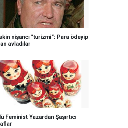
skin nişancı ''turizmi”: Para ödeyip
san avladılar
lü Feminist Yazardan Şaşırtıcı
raflar