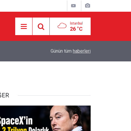
İstanbul
26 °C
10:40
BATI ŞERİA’DA EŞ ZAMANLI BASKINLAR: EVL
Günün tüm
haberleri
ĞER