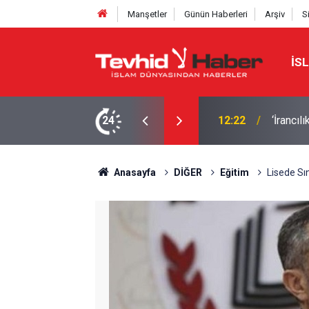
Manşetler
Günün Haberleri
Arşiv
S
İS
24
10:52
İran'da
Anasayfa
DİĞER
Eğitim
Lisede Sı