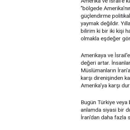
Amerika ve İsrail'e k
"bölgede Amerika'nın v
güçlendirme politikal
yaymak değildir. Yılla
bilirim ki bir iki kişi
olmakla eşdeğer göre
Amerikaya ve İsrail'
değeri artar. İnsanla
Müslümanların İran'a 
karşı direnişinden k
Amerika'ya karşı duru
Bugün Türkiye veya b
anlamda siyasi bir d
İran'dan daha fazla s