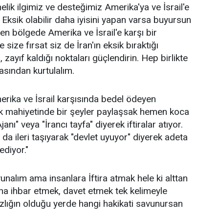
nelik ilgimiz ve desteğimiz Amerika'ya ve İsrail'e
 Eksik olabilir daha iyisini yapan varsa buyursun
en bölgede Amerika ve İsrail'e karşı bir
e size fırsat siz de İran'ın eksik bıraktığı
 zayıf kaldığı noktaları güçlendirin. Hep birlikte
asından kurtulalım.
rika ve İsrail karşısında bedel ödeyen
 mahiyetinde bir şeyler paylaşsak hemen koca
nı" veya "İrancı tayfa" diyerek iftiralar atıyor.
a da ileri taşıyarak "devlet uyuyor" diyerek adeta
ediyor."
nalım ama insanlara İftira atmak hele ki alttan
ına ihbar etmek, davet etmek tek kelimeyle
sızlığın olduğu yerde hangi hakikati savunursan