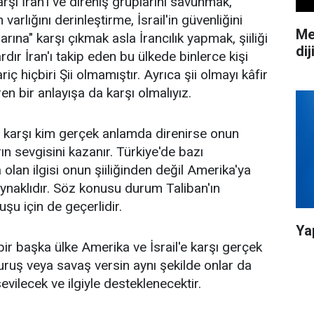
arşı İran'ı ve direniş gruplarını savunmak,
arlığını derinleştirme, İsrail'in güvenliğini
Me
arına" karşı çıkmak asla İrancılık yapmak, şiiliği
dij
rdır İran'ı takip eden bu ülkede binlerce kişi
 hariç hiçbiri Şii olmamıştır. Ayrıca şii olmayı kâfir
n bir anlayışa da karşı olmalıyız.
e karşı kim gerçek anlamda direnirse onun
rın sevgisini kazanır. Türkiye'de bazı
olan ilgisi onun şiiliğinden değil Amerika'ya
aynaklıdır. Söz konusu durum Taliban'ın
şu için de geçerlidir.
Ya
ir başka ülke Amerika ve İsrail'e karşı gerçek
uruş veya savaş versin aynı şekilde onlar da
evilecek ve ilgiyle desteklenecektir.