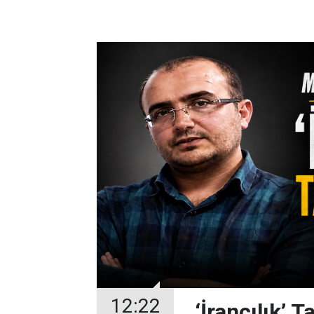
12:22
‘İrancılık’ 