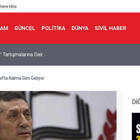
itene Ekle
LAM
GÜNCEL
POLITIKA
DÜNYA
SIVIL HABER
n Hürmüz'ün açılması için 6 maddelik şart
nıfta Kalma Geri Geliyor
Dİ