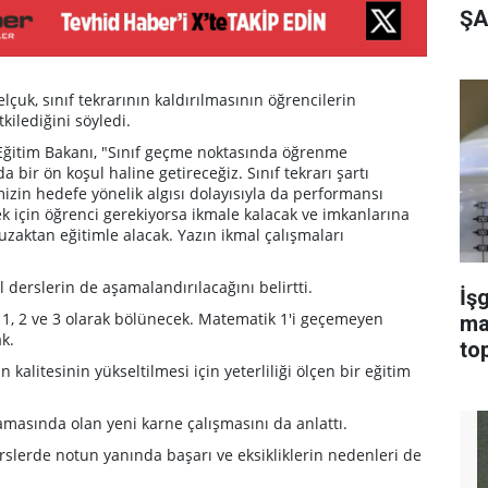
ŞA
elçuk, sınıf tekrarının kaldırılmasının öğrencilerin
ilediğini söyledi.
 Eğitim Bakanı, "Sınıf geçme noktasında öğrenme
 bir ön koşul haline getireceğiz. Sınıf tekrarı şartı
mizin hedefe yönelik algısı dolayısıyla da performansı
k için öğrenci gerekiyorsa ikmale kalacak ve imkanlarına
uzaktan eğitimle alacak. Yazın ikmal çalışmaları
 derslerin de aşamalandırılacağını belirtti.
İşg
1, 2 ve 3 olarak bölünecek. Matematik 1'i geçemeyen
ma
k.
top
 kalitesinin yükseltilmesi için yeterliliği ölçen bir eğitim
masında olan yeni karne çalışmasını da anlattı.
slerde notun yanında başarı ve eksikliklerin nedenleri de