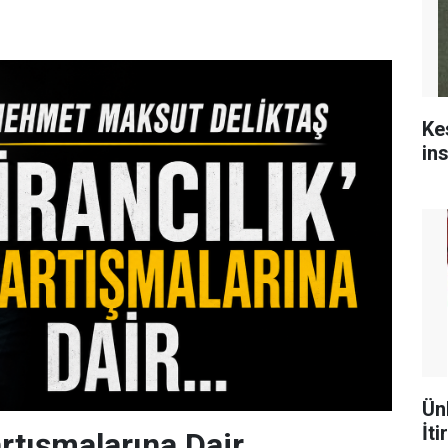
Ke
in
Ün
İti
Tartışmalarına Dair…