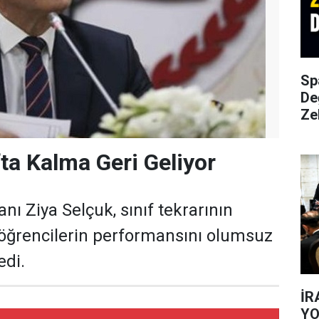
Sp
De
Ze
fta Kalma Geri Geliyor
anı Ziya Selçuk, sınıf tekrarının
 öğrencilerin performansını olumsuz
edi.
İR
YO