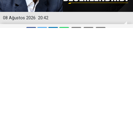
08 Ağustos 2026
20:42
SADULLAH ZAREİ MEKKE
ANLAŞMASINI DEĞERLENDİRDİ
Batı Asya uzmanı Sadullah Zarei, Mekke Güvenlik
Anlaşması’nın önceki diğer ittifaklara benzediğini ve
kalıcılığı konusunda şüphe bulunduğunu belirtti.