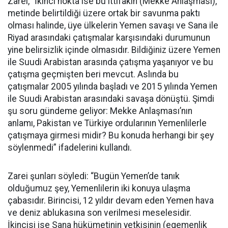
Zarei, “İkinci nokta ise bu ittifakın (Mekke Anlaşması),
metinde belirtildiği üzere ortak bir savunma paktı
olması halinde, üye ülkelerin Yemen savaşı ve Sana ile
Riyad arasındaki çatışmalar karşısındaki durumunun
yine belirsizlik içinde olmasıdır. Bildiğiniz üzere Yemen
ile Suudi Arabistan arasında çatışma yaşanıyor ve bu
çatışma geçmişten beri mevcut. Aslında bu
çatışmalar 2005 yılında başladı ve 2015 yılında Yemen
ile Suudi Arabistan arasındaki savaşa dönüştü. Şimdi
şu soru gündeme geliyor: Mekke Anlaşması’nın
anlamı, Pakistan ve Türkiye ordularının Yemenlilerle
çatışmaya girmesi midir? Bu konuda herhangi bir şey
söylenmedi” ifadelerini kullandı.
Zarei şunları söyledi: “Bugün Yemen’de tanık
olduğumuz şey, Yemenlilerin iki konuya ulaşma
çabasıdır. Birincisi, 12 yıldır devam eden Yemen hava
ve deniz ablukasına son verilmesi meselesidir.
İkincisi ise Sana hükümetinin yetkisinin (egemenlik