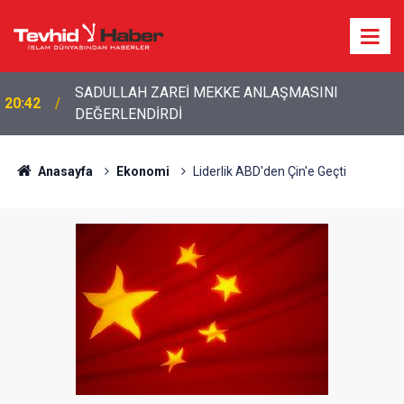
SADULLAH ZAREİ MEKKE ANLAŞMASINI
20:42
DEĞERLENDİRDİ
20:20
Bakan Fidan'dan son dakika açıklamalar!
Anasayfa
Ekonomi
Liderlik ABD'den Çin'e Geçti