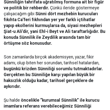
Sünniliğin tahrifata uğratılmış formuna ait bir figür
ve politik bir rehberdir.
Çünkü ileride göstermeye
çalışacağım gibi
Sünni dört mezhebin kurucuları
fıkıhta Ca’feri fıkhından yer yer farklı içtihatlar
yapıp ekollerini kurmuşlarsa da, siyasi mezhepleri
Şiat-u Ali’dir, yani Ehl-i Beyt ve Ali taraftarlığıdır. Bu
konuda Sünnilik ile Zeydilik arasında tam bir
örtüşme söz konusudur.
Son zamanlarda birçok akademisyen, yazar, fikir
adamı, olup biten her sorundan, tarihsel hatalardan,
bugünkü krizden Sünniliği sorumlu tutmaktadırlar.
Gerçekten bu Sünniliğe karşı yapılan büyük bir
haksızlık olduğu kadar, tarihsel gerçeklere de
aykırıdır.
Şu halde
öncelikle “kurumsal Sünnilik” ile kurucu
imamlara referans verebileceğimiz Sünniliği