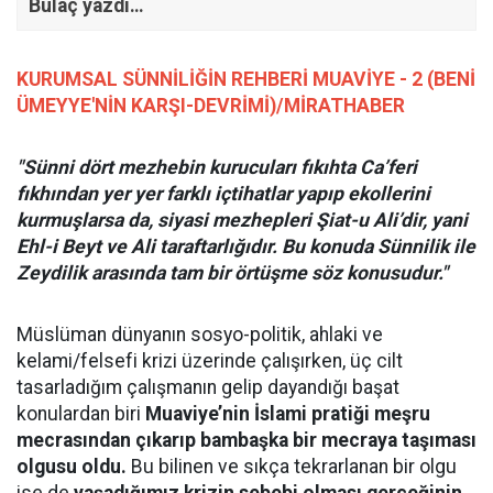
Bulaç yazdı…
KURUMSAL SÜNNİLİĞİN REHBERİ MUAVİYE - 2 (BENİ
ÜMEYYE'NİN KARŞI-DEVRİMİ)/
MİRATHABER
"Sünni dört mezhebin kurucuları fıkıhta Ca’feri
fıkhından yer yer farklı içtihatlar yapıp ekollerini
kurmuşlarsa da, siyasi mezhepleri Şiat-u Ali’dir, yani
Ehl-i Beyt ve Ali taraftarlığıdır. Bu konuda Sünnilik ile
Zeydilik arasında tam bir örtüşme söz konusudur."
Müslüman dünyanın sosyo-politik, ahlaki ve
kelami/felsefi krizi üzerinde çalışırken, üç cilt
tasarladığım çalışmanın gelip dayandığı başat
konulardan biri
Muaviye’nin İslami pratiği meşru
mecrasından çıkarıp bambaşka bir mecraya taşıması
olgusu oldu.
Bu bilinen ve sıkça tekrarlanan bir olgu
ise de
yaşadığımız krizin sebebi olması gerçeğinin