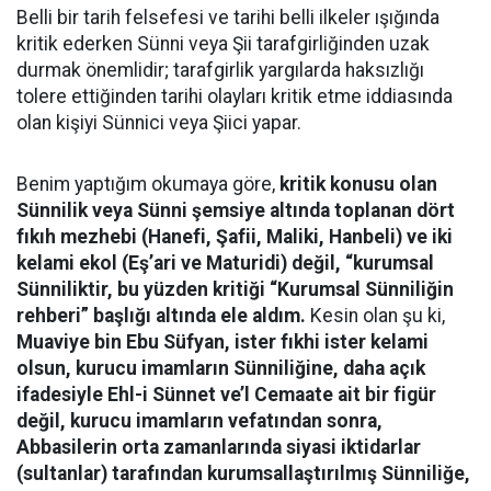
Belli bir tarih felsefesi ve tarihi belli ilkeler ışığında
kritik ederken Sünni veya Şii tarafgirliğinden uzak
durmak önemlidir; tarafgirlik yargılarda haksızlığı
tolere ettiğinden tarihi olayları kritik etme iddiasında
olan kişiyi Sünnici veya Şiici yapar.
Benim yaptığım okumaya göre,
kritik konusu olan
Sünnilik veya Sünni şemsiye altında toplanan dört
fıkıh mezhebi (Hanefi, Şafii, Maliki, Hanbeli) ve iki
kelami ekol (Eş’ari ve Maturidi) değil, “kurumsal
Sünniliktir, bu yüzden kritiği “Kurumsal Sünniliğin
rehberi” başlığı altında ele aldım.
Kesin olan şu ki,
Muaviye bin Ebu Süfyan, ister fıkhi ister kelami
olsun, kurucu imamların Sünniliğine, daha açık
ifadesiyle Ehl-i Sünnet ve’l Cemaate ait bir figür
değil, kurucu imamların vefatından sonra,
Abbasilerin orta zamanlarında siyasi iktidarlar
(sultanlar) tarafından kurumsallaştırılmış Sünniliğe,