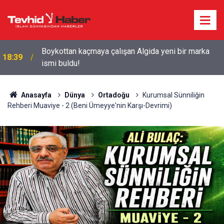
Starbucks'tan 'Tarihi' Skandal: Polisler genel
18:29
merkezi bastı!
Anasayfa
Dünya
Ortadoğu
Kurumsal Sünniliğin
Rehberi Muaviye - 2 (Beni Ümeyye'nin Karşı-Devrimi)