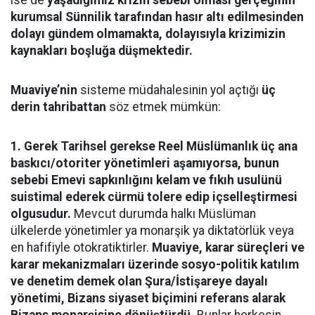
kurumsal Sünnilik tarafından hasır altı edilmesinden
dolayı gündem olmamakta, dolayısıyla krizimizin
kaynakları boşluğa düşmektedir.
Muaviye’nin
sisteme müdahalesinin yol açtığı
üç
derin tahribattan
söz etmek mümkün:
1.
Gerek Tarihsel gerekse Reel Müslümanlık üç ana
baskıcı/otoriter yönetimleri aşamıyorsa, bunun
sebebi Emevi sapkınlığını kelam ve fıkıh usulünü
suistimal ederek cürmü tolere edip içselleştirmesi
olgusudur.
Mevcut durumda halkı Müslüman
ülkelerde yönetimler ya monarşik ya diktatörlük veya
en hafifiyle otokratiktirler.
Muaviye, karar süreçleri ve
karar mekanizmaları üzerinde sosyo-politik katılım
ve denetim demek olan Şura/İstişareye dayalı
yönetimi, Bizans siyaset biçimini referans alarak
Bizans monarşisine dönüştürdü.
Bunlar herkesin