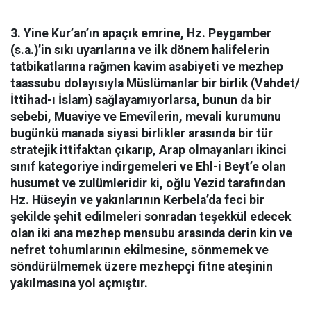
3. Yine Kur’an’ın apaçık emrine, Hz. Peygamber
(s.a.)’in sıkı uyarılarına ve ilk dönem halifelerin
tatbikatlarına rağmen kavim asabiyeti ve mezhep
taassubu dolayısıyla Müslümanlar bir birlik (Vahdet/
İttihad-ı İslam) sağlayamıyorlarsa, bunun da bir
sebebi, Muaviye ve Emevîlerin, mevali kurumunu
bugünkü manada siyasi birlikler arasında bir tür
stratejik ittifaktan çıkarıp, Arap olmayanları ikinci
sınıf kategoriye indirgemeleri ve Ehl-i Beyt’e olan
husumet ve zulümleridir ki, oğlu Yezid tarafından
Hz. Hüseyin ve yakınlarının Kerbela’da feci bir
şekilde şehit edilmeleri sonradan teşekkül edecek
olan iki ana mezhep mensubu arasında derin kin ve
nefret tohumlarının ekilmesine, sönmemek ve
söndürülmemek üzere mezhepçi fitne ateşinin
yakılmasına yol açmıştır.