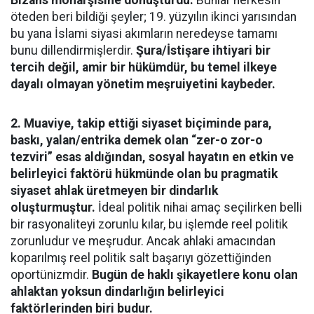
öteden beri bildiği şeyler; 19. yüzyılın ikinci yarısından
bu yana İslami siyasi akımların neredeyse tamamı
bunu dillendirmişlerdir.
Şura/İstişare ihtiyari bir
tercih değil, amir bir hükümdür, bu temel ilkeye
dayalı olmayan yönetim meşruiyetini kaybeder.
2. Muaviye, takip ettiği siyaset biçiminde para,
baskı, yalan/entrika demek olan “zer-o zor-o
tezviri” esas aldığından, sosyal hayatın en etkin ve
belirleyici faktörü hükmünde olan bu pragmatik
siyaset ahlak üretmeyen bir dindarlık
oluşturmuştur.
İdeal politik nihai amaç seçilirken belli
bir rasyonaliteyi zorunlu kılar, bu işlemde reel politik
zorunludur ve meşrudur. Ancak ahlaki amacından
koparılmış reel politik salt başarıyı gözettiğinden
oportünizmdir.
Bugün de haklı şikayetlere konu olan
ahlaktan yoksun dindarlığın belirleyici
faktörlerinden biri budur.