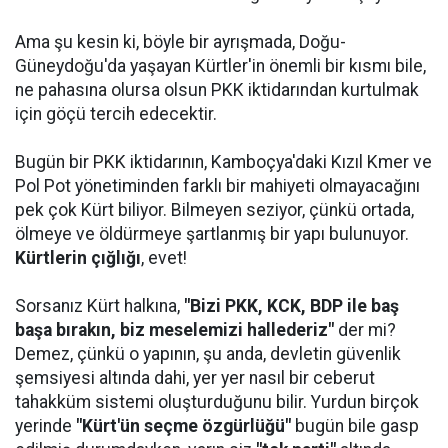
Ama şu kesin ki, böyle bir ayrışmada, Doğu-
Güneydoğu'da yaşayan Kürtler'in önemli bir kısmı bile,
ne pahasına olursa olsun PKK iktidarından kurtulmak
için göçü tercih edecektir.
Bugün bir PKK iktidarının, Kamboçya'daki Kızıl Kmer ve
Pol Pot yönetiminden farklı bir mahiyeti olmayacağını
pek çok Kürt biliyor. Bilmeyen seziyor, çünkü ortada,
ölmeye ve öldürmeye şartlanmış bir yapı bulunuyor.
Kürtlerin çığlığı
, evet!
Sorsanız Kürt halkına,
"Bizi PKK, KCK, BDP ile baş
başa bırakın, biz meselemizi hallederiz"
der mi?
Demez, çünkü o yapının, şu anda, devletin güvenlik
şemsiyesi altında dahi, yer yer nasıl bir ceberut
tahakküm sistemi oluşturduğunu bilir. Yurdun birçok
yerinde
"Kürt'ün seçme özgürlüğü"
bugün bile gasp