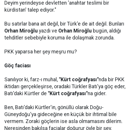
Deyim yerindeyse devletten 'anahtar teslimi bir
kürdistan' talep ediyor."
Bu satırlar bana ait değil, bir Türk'e de ait değil. Bunları
Orhan Miroğlu
yazdı ve
Orhan Miroğlu
bugün, aldığı
tehditler sebebiyle koruma ile dolaşmak zorunda.
PKK yaparsa her şey meşru mu?
Göç faciası
Sanılıyor ki, farz-ı muhal,
"Kürt coğrafyası"
nda bir PKK
iktidarı gerçekleşirse, oradaki Türkler Batı'ya göç eder,
Batı'daki Kürtler de
"Kürt coğrafyası"
na gider.
Ben, Batı'daki Kürtler'in, gönüllü olarak Doğu-
Güneydoğu'ya gideceğine en küçük bir ihtimal bile
vermem. Zoraki göçlerin ise asla olmamasını dilerim.
Neresinden bakılsa facialar doğurur öyle bir şey.