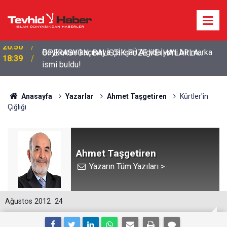
Boykottan kaçmaya çalışan Algida yeni bir marka
18:39
ismi buldu!
Anasayfa
Yazarlar
Ahmet Taşgetiren
Kürtler'in
Çığlığı
Ahmet Taşgetiren
Yazarın Tüm Yazıları >
Ağustos 2012
24