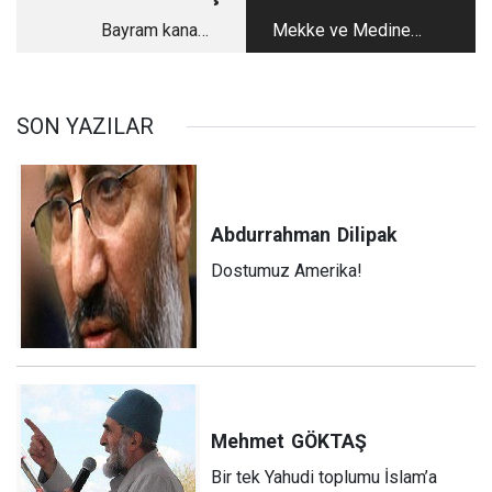
Bayram kana
Mekke ve Medine:
bulanırken
Tuzun Koktuğu
Mekanlar
SON YAZILAR
Abdurrahman
Dilipak
Dostumuz Amerika!
Mehmet
GÖKTAŞ
Bir tek Yahudi toplumu İslam’a