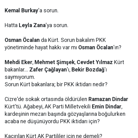
Kemal Burkay
'a sorun.
Hatta
Leyla Zana
'ya sorun.
Osman Öcalan
da Kürt. Sorun bakalım PKK
yönetiminde hayat hakkı var mı
Osman Öcalan
'ın?
Mehdi Eker
,
Mehmet Şimşek
,
Cevdet Yılmaz
Kürt
bakanlar...
Zafer Çağlayan
'ı,
Bekir Bozdağ
'ı
saymıyorum.
Sorun Kürt bakanlara; bir PKK iktidarı nedir?
Cizre'de sokak ortasında öldürülen
Ramazan Dindar
Kürt'tü. Ağabeyi, AK Parti Milletvekili
Emin Dindar
,
kardeşinin mezarı başında gözyaşlarına boğulurken
acaba ne düşünüyordu PKK iktidarı için?
Kaçırılan Kürt AK Partililer için ne demeli?