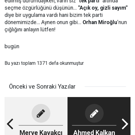
edilmiş durumdayken, varın siz
"tek parti"
altında
seçme özgürlüğünü düşünün...
"Açık oy, gizli sayım"
diye bir uygulama vardı hani bizim tek parti
dönemimizde... Aynen onun gibi...
Orhan Miroğlu
'nun
çığlığını anlayın lütfen!
bugün
Bu yazı toplam 1371 defa okunmuştur
Önceki ve Sonraki Yazılar
Merve Kavakçı
Ahmed Kalkan