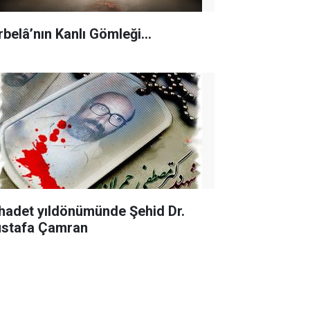
rbelâ’nın Kanlı Gömleği…
hadet yıldönümünde Şehid Dr.
stafa Çamran