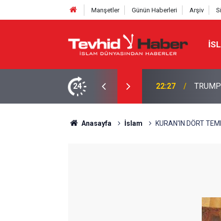
Manşetler
Günün Haberleri
Arşiv
S
İS
NE TAHRAN’DAN SERT YANIT
24
22:13
İbrahimî
Anasayfa
İslam
KURAN'IN DÖRT TEM