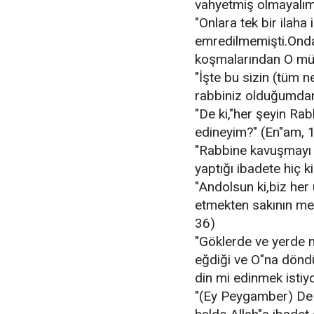
vahyetmiş olmayalım
"Onlara tek bir ilah
emredilmemişti.Ondan
koşmalarından O mün
"İşte bu sizin (tüm 
rabbiniz olduğumdan 
"De ki,"her şeyin Ra
edineyim?" (En"am, 
"Rabbine kavuşmayı u
yaptığı ibadete hiç 
"Andolsun ki,biz her
etmekten sakının mes
36)
"Göklerde ve yerde 
eğdiği ve O"na döndü
din mi edinmek istiyor
"(Ey Peygamber) De 