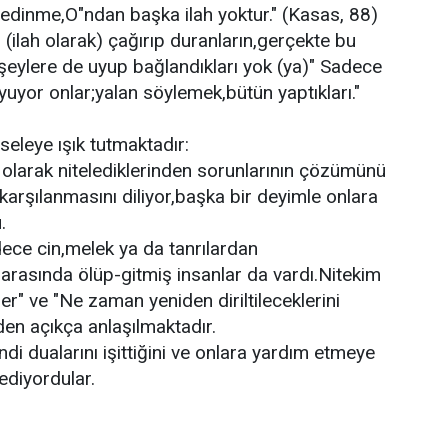
h edinme,O"ndan başka ilah yoktur." (Kasas, 88)
ı (ilah olarak) çağırıp duranların,gerçekte bu
 şeylere de uyup bağlandıkları yok (ya)" Sadece
yuyor onlar;yalan söylemek,bütün yaptıkları."
seleye ışık tutmaktadır:
ah olarak nitelediklerinden sorunlarının çözümünü
karşılanmasını diliyor,başka bir deyimle onlara
.
adece cin,melek ya da tanrılardan
rasında ölüp-gitmiş insanlar da vardı.Nitekim
ler" ve "Ne zaman yeniden diriltileceklerini
den açıkça anlaşılmaktadır.
endi dualarını işittiğini ve onlara yardım etmeye
ediyordular.