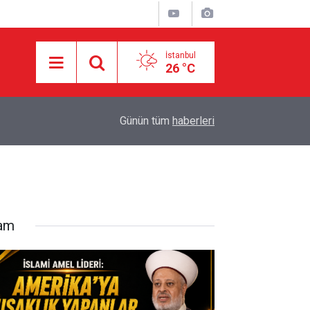
İstanbul
26 °C
18:55
İran ile Umman arasında Hürmüz'de genel çerçev
Günün tüm
haberleri
lam