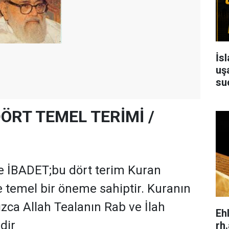
İs
uşa
su
ÖRT TEMEL TERİMİ /
 İBADET;bu dört terim Kuran
 temel bir öneme sahiptir. Kuranın
zca Allah Tealanın Rab ve İlah
Eh
dir
rh.