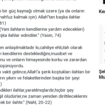
çin bir güç kaynağı olmak üzere (ya da onların
Ke
ahfuz kalmak için) Allah"tan başka ilahlar
 81)
(Yani ilahların kendilerine yardım edecekleri)
ka ilahlar edindiler." (Yasin, 74)
n anlaşılmaktadır ki,cahiliye ehli,ilah olarak
rın kendilerini desteklediğini,musibet ve
nu ve onların himayesinde korku ve zarardan
düşünüyordu.
Şe
 vakti gelince,Allah"a şerik koştukları ilahları bir
Mu
ın yıkım ve felaketlerinden başka bir şeyi
)
ikleri ilahlar,yaratılmışlardır,hiçbir şey
il ölüdürler,ne zaman yeniden diriltileceklerini
ek bir ilahtır." (Nahl, 20-22)