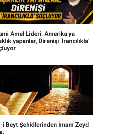
lami Amel Lideri: Amerika'ya
klık yapanlar, Direnişi 'İrancılıkla'
çluyor
l-i Beyt Şehidlerinden İmam Zeyd
a.