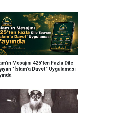
lam’ın Mesajını 425’ten Fazla Dile
şıyan “İslam’a Davet” Uygulaması
yında