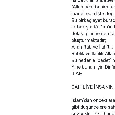
halde Allah"a ibadet
"Allah hem benim rab
ibadet edin.İşte doğr
Bu birkaç ayet burada
ilk bakışta Kur"an"ı
dolaştığını hemen fa
oluşturmaktadır;
Allah Rab ve İlah"tır.
Rablik ve İlahlık All
Bu nedenle İbadet"in
Yine bunun için Din"i
İLAH
CAHİLİYE İNSANIN
İslam"dan önceki arap
gibi düşüncelere sah
sözcükle ilişkili ha