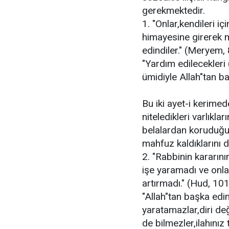
gerekmektedir.
1. "Onlar,kendileri i
himayesine girerek m
edindiler." (Meryem,
"Yardım edilecekleri 
ümidiyle Allah"tan baş
Bu iki ayet-i kerimede
niteledikleri varlıkla
belalardan koruduğu
mahfuz kaldıklarını 
2. "Rabbinin kararının
işe yaramadı ve onlar
artırmadı." (Hud, 101
"Allah"tan başka edind
yaratamazlar,diri değ
de bilmezler,ilahınız t