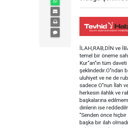
İLAH,RAB,DİN ve İBA
temel bir öneme sahi
Kur"an"ın tüm daveti
şeklindedir.O"ndan b
uluhiyet ve ne de ru
sadece O"nun İlah v
herkesin ilahlık ve r
başkalarına edilmem
dinlerin ise reddedi
"Senden önce hiçbi
başka bir ilah olmad