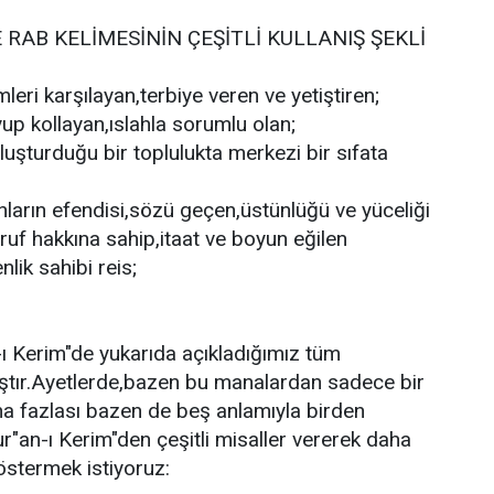
 RAB KELİMESİNİN ÇEŞİTLİ KULLANIŞ ŞEKLİ
eri karşılayan,terbiye veren ve yetiştiren;
yup kollayan,ıslahla sorumlu olan;
oluşturduğu bir toplulukta merkezi bir sıfata
ların efendisi,sözü geçen,üstünlüğü ve yüceliği
ruf hakkına sahip,itaat ve boyun eğilen
lik sahibi reis;
ı Kerim"de yukarıda açıkladığımız tüm
ıştır.Ayetlerde,bazen bu manalardan sadece bir
ha fazlası bazen de beş anlamıyla birden
ur"an-ı Kerim"den çeşitli misaller vererek daha
göstermek istiyoruz: