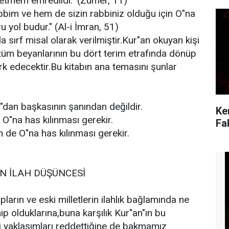
 etmem emredildi." (Zümer, 11)
bim ve hem de sizin rabbiniz olduğu için O"na
u yol budur." (Al-i İmran, 51)
 sırf misal olarak verilmiştir.Kur"an okuyan kişi
n tüm beyanlarının bu dört terim etrafında dönüp
rk edecektir.Bu kitabın ana temasını şunlar
ah"dan başkasının şanından değildir.
Ke
 O"na has kılınması gerekir.
Fa
n de O"na has kılınması gerekir.
IN İLAH DÜŞÜNCESİ
ların ve eski milletlerin ilahlık bağlamında ne
ip olduklarına,buna karşılık Kur"an"ın bu
ngi yaklaşımları reddettiğine de bakmamız