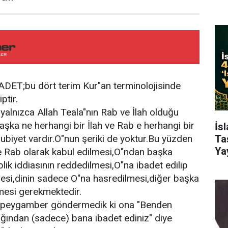
DET;bu dört terim Kur"an terminolojisinde
ptir.
 yalnızca Allah Teala"nın Rab ve İlah olduğu
aşka ne herhangi bir İlah ve Rab e herhangi bir
İs
bubiyet vardır.O"nun şeriki de yoktur.Bu yüzden
Ta
Ya
e Rab olarak kabul edilmesi,O"ndan başka
ablik iddiasının reddedilmesi,O"na ibadet edilip
esi,dinin sadece O"na hasredilmesi,diğer başka
lmesi gerekmektedir.
r peygamber göndermedik ki ona "Benden
ığından (sadece) bana ibadet ediniz" diye