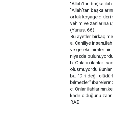
"Allah"tan başka ila
"Allah"tan başkaların
ortak koşageldikleri
vehim ve zanlarına u
(Yunus, 66)
Bu ayetler birkaç me
a. Cahiliye insanı,il
ve gereksinimlerinin 
niyazda bulunuyordu
b. Onların ilahları s
oluşmuyordu.Bunlar a
bu, "Diri değil ölüdür
bilmezler" ibarelerin
c. Onlar ilahlarının,k
kadir olduğunu zann
RAB