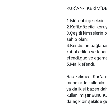
KUR"AN-I KERİM"DE
1.Mürebbi,gereksiniml
2.Kefil,gözetici,koru
3.Çeşitli kimselerin 
sahip olan;
4.Kendisine bağlanan
kabul edilen ve tasar
efendi,güç ve egemen
5.Malik,efendi.
Rab kelimesi Kur"an-
manalarda kullanılm
ya da ikisi bazen da
kullanılmıştır.Bunu K
da açık bir şekilde 