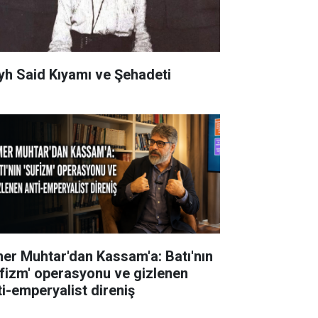
yh Said Kıyamı ve Şehadeti
er Muhtar'dan Kassam'a: Batı'nın
ufizm' operasyonu ve gizlenen
ti-emperyalist direniş