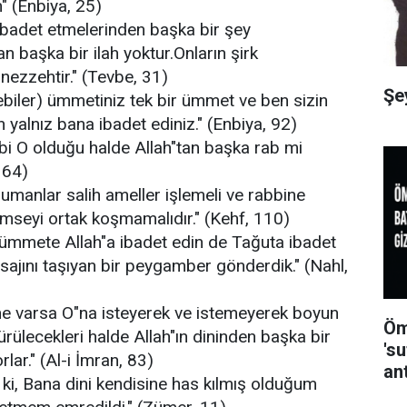
" (Enbiya, 25)
a ibadet etmelerinden başka bir şey
 başka bir ilah yoktur.Onların şirk
ezzehtir." (Tevbe, 31)
Şe
nebiler) ümmetiniz tek bir ümmet ve ben sizin
yalnız bana ibadet ediniz." (Enbiya, 92)
bbi O olduğu halde Allah"tan başka rab mi
164)
manlar salih ameller işlemeli ve rabbine
kimseyi ortak koşmamalıdır." (Kehf, 110)
 ümmete Allah"a ibadet edin de Tağuta ibadet
ajını taşıyan bir peygamber gönderdik." (Nahl,
ne varsa O"na isteyerek ve istemeyerek boyun
Öm
rülecekleri halde Allah"ın dininden başka bir
's
lar." (Al-i İmran, 83)
an
ki, Bana dini kendisine has kılmış olduğum