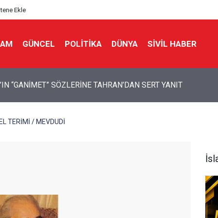
itene Ekle
LAM
GÜNCEL
POLITIKA
DÜNYA
SIVIL HABER
 Bir Seda: Uluslararası Filistin Konvoyu
EL TERİMİ / MEVDUDİ
İs