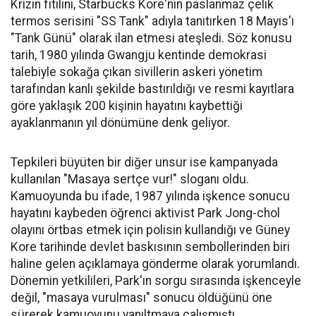
Krizin fitilini, Starbucks Kore'nin paslanmaz çelik
termos serisini "SS Tank" adıyla tanıtırken 18 Mayıs'ı
"Tank Günü" olarak ilan etmesi ateşledi. Söz konusu
tarih, 1980 yılında Gwangju kentinde demokrasi
talebiyle sokağa çıkan sivillerin askeri yönetim
tarafından kanlı şekilde bastırıldığı ve resmi kayıtlara
göre yaklaşık 200 kişinin hayatını kaybettiği
ayaklanmanın yıl dönümüne denk geliyor.
Tepkileri büyüten bir diğer unsur ise kampanyada
kullanılan "Masaya sertçe vur!" sloganı oldu.
Kamuoyunda bu ifade, 1987 yılında işkence sonucu
hayatını kaybeden öğrenci aktivist Park Jong-chol
olayını örtbas etmek için polisin kullandığı ve Güney
Kore tarihinde devlet baskısının sembollerinden biri
haline gelen açıklamaya gönderme olarak yorumlandı.
Dönemin yetkilileri, Park'ın sorgu sırasında işkenceyle
değil, "masaya vurulması" sonucu öldüğünü öne
sürerek kamuoyunu yanıltmaya çalışmıştı.