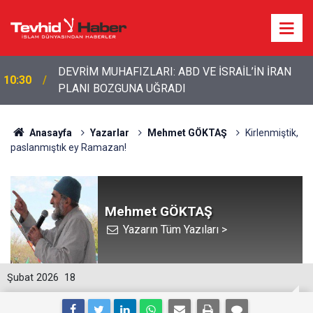
10:11
ABD ordusunda İran çatlağı: Komutanlar çıkış arıyor
Anasayfa
Yazarlar
Mehmet GÖKTAŞ
Kirlenmiştik,
paslanmıştık ey Ramazan!
Mehmet GÖKTAŞ
Yazarın Tüm Yazıları >
Şubat 2026
18