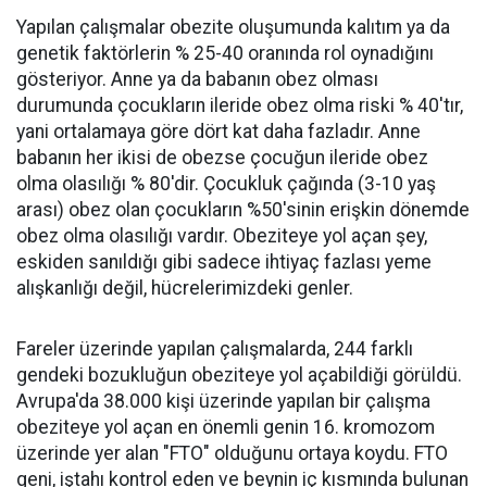
Yapılan çalışmalar obezite oluşumunda kalıtım ya da
genetik faktörlerin % 25-40 oranında rol oynadığını
gösteriyor. Anne ya da babanın obez olması
durumunda çocukların ileride obez olma riski % 40'tır,
yani ortalamaya göre dört kat daha fazladır. Anne
babanın her ikisi de obezse çocuğun ileride obez
olma olasılığı % 80'dir. Çocukluk çağında (3-10 yaş
arası) obez olan çocukların %50'sinin erişkin dönemde
obez olma olasılığı vardır. Obeziteye yol açan şey,
eskiden sanıldığı gibi sadece ihtiyaç fazlası yeme
alışkanlığı değil, hücrelerimizdeki genler.
Fareler üzerinde yapılan çalışmalarda, 244 farklı
gendeki bozukluğun obeziteye yol açabildiği görüldü.
Avrupa'da 38.000 kişi üzerinde yapılan bir çalışma
obeziteye yol açan en önemli genin 16. kromozom
üzerinde yer alan "FTO" olduğunu ortaya koydu. FTO
geni, iştahı kontrol eden ve beynin iç kısmında bulunan