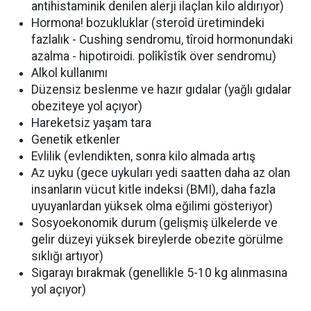
antihistaminik denilen alerji ilaçlan kilo aldırıyor)
Hormona! bozukluklar (steroîd üretimindeki
fazlalık - Cushing sendromu, tîroid hormonundaki
azalma - hipotiroidi. polîkîstîk över sendromu)
Alkol kullanımı
Düzensiz beslenme ve hazır gıdalar (yağlı gıdalar
obeziteye yol açıyor)
Hareketsiz yaşam tara
Genetik etkenler
Evlilik (evlendikten, sonra kilo almada artış
Az uyku (gece uykuları yedi saatten daha az olan
insanların vücut kitle indeksi (BMI), daha fazla
uyuyanlardan yüksek olma eğilimi gösteriyor)
Sosyoekonomik durum (gelişmiş ülkelerde ve
gelir düzeyi yüksek bireylerde obezite görülme
sıklığı artıyor)
Sigarayı bırakmak (genellikle 5-10 kg alınmasına
yol açıyor)