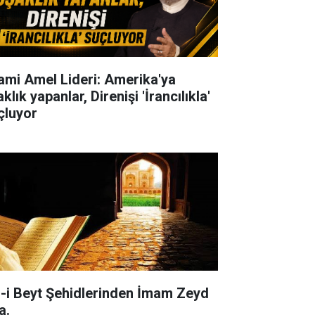
lami Amel Lideri: Amerika'ya
klık yapanlar, Direnişi 'İrancılıkla'
çluyor
l-i Beyt Şehidlerinden İmam Zeyd
a.