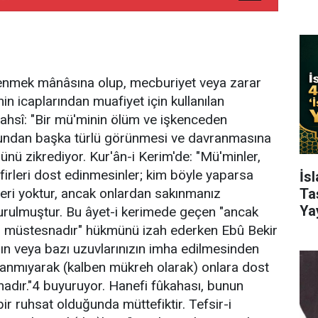
zlenmek mânâsına olup, mecburiyet veya zarar
nin icaplarından muafiyet için kullanılan
rahsî: "Bir mü'minin ölüm ve işkenceden
ğundan başka türlü görünmesi ve davranmasına
ünü zikrediyor. Kur'ân-i Kerim'de: "Mü'minler,
âfirleri dost edinmesinler; kim böyle yaparsa
İs
ğeri yoktur, ancak onlardan sakınmanız
Ta
Ya
urulmuştur. Bu âyet-i kerimede geçen "ancak
 müstesnadır" hükmünü izah ederken Ebû Bekir
zın veya bazı uzuvlarınızın imha edilmesinden
nanmıyarak (kalben mükreh olarak) onlara dost
dır."4 buyuruyor. Hanefi fûkahası, bunun
bir ruhsat olduğunda müttefiktir. Tefsir-i