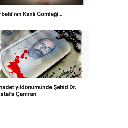
rbelâ’nın Kanlı Gömleği…
hadet yıldönümünde Şehid Dr.
stafa Çamran