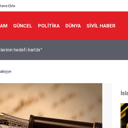
itene Ekle
LAM
GÜNCEL
POLITIKA
DÜNYA
SIVIL HABER
ülkede gizli bir görev gücü kurdu
Takiyye
İs