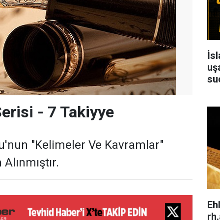
İs
uşa
su
erisi - 7 Takiyye
u'nun "Kelimeler Ve Kavramlar"
 Alınmıştır.
Eh
rh.