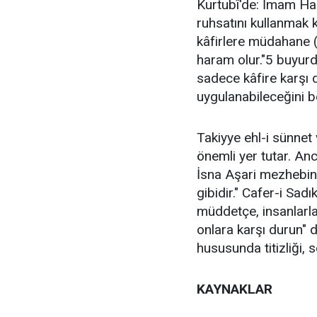
Kurtubî'de: İmam Has
ruhsatını kullanmak 
kâfirlere müdahane (
haram olur."5 buyurdu
sadece kâfire karşı d
uygulanabileceğini b
Takiyye ehl-i sünnet
önemli yer tutar. Anc
İsna Aşari mezhebind
gibidir." Cafer-i Sad
müddetçe, insanlarla
onlara karşı durun" d
hususunda titizliği, 
KAYNAKLAR