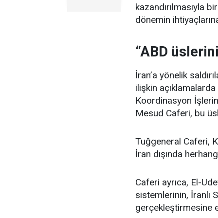
kazandırılmasıyla bi
dönemin ihtiyaçlarına
“ABD üslerini
İran’a yönelik saldır
ilişkin açıklamalard
Koordinasyon İşler
Mesud Caferi, bu üsl
Tuğgeneral Caferi, K
İran dışında herhangi
Caferi ayrıca, El-U
sistemlerinin, İranlı 
gerçekleştirmesine en