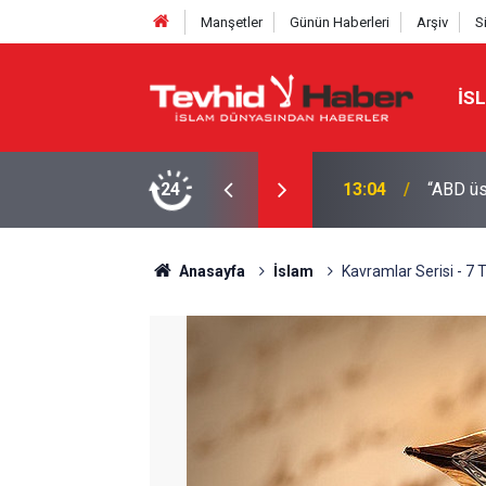
Manşetler
Günün Haberleri
Arşiv
S
İS
24
12:50
CIA bu 
Anasayfa
İslam
Kavramlar Serisi - 7 