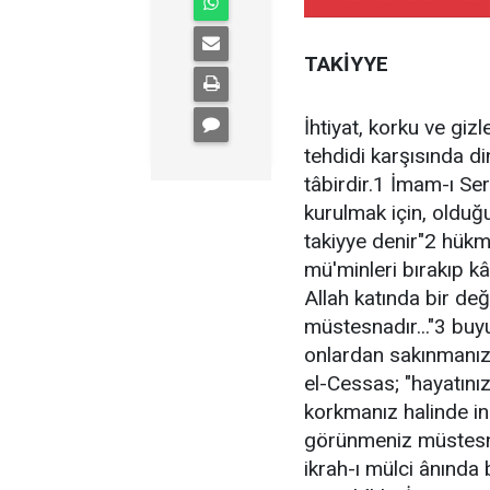
TAKİYYE
İhtiyat, korku ve gi
tehdidi karşısında di
tâbirdir.1 İmam-ı Se
kurulmak için, oldu
takiyye denir"2 hükm
mü'minleri bırakıp k
Allah katında bir de
müstesnadır..."3 buy
onlardan sakınmanız
el-Cessas; "hayatını
korkmanız halinde i
görünmeniz müstesna
ikrah-ı mülci ânında 