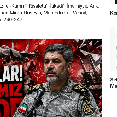
bkz. el-Kummî, Risaletû'I-İtikadi'I İmamiyye, Ank.
rıca Mirza Hüseyin, Müstedrekü'l Vesail,
Ke
sh. 240-247.
Şe
Mu