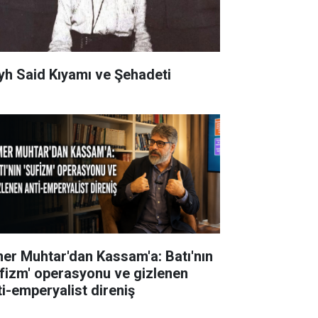
yh Said Kıyamı ve Şehadeti
er Muhtar'dan Kassam'a: Batı'nın
ufizm' operasyonu ve gizlenen
ti-emperyalist direniş