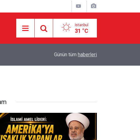
İstanbul
31 °C
10:34
Açıkça dillendirdiler: Dünya nüfusu yarıya indiril
Günün tüm
haberleri
lam