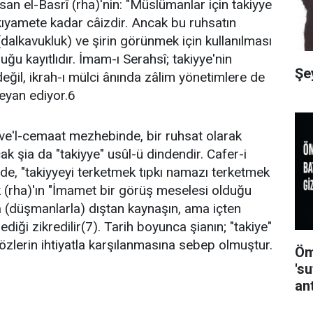
an el-Basrî (rha)'nin: "Müslümanlar için takiyye
kıyamete kadar câizdir. Ancak bu ruhsatın
dalkavukluk) ve şirin görünmek için kullanılması
ğu kayıtlıdır. İmam-ı Serahsî; takiyye'nin
Şe
eğil, ikrah-ı mülci ânında zâlim yönetimlere de
eyan ediyor.6
 ve'l-cemaat mezhebinde, bir ruhsat olarak
ak şia da "takiyye" usûl-ü dindendir. Cafer-i
e, "takiyyeyi terketmek tıpkı namazı terketmek
ık (rha)'ın "İmamet bir görüş meselesi olduğu
 (düşmanlarla) dıştan kaynaşın, ama içten
ediği zikredilir(7). Tarih boyunca şianın; "takiye"
sözlerin ihtiyatla karşılanmasına sebep olmuştur.
Öm
's
an