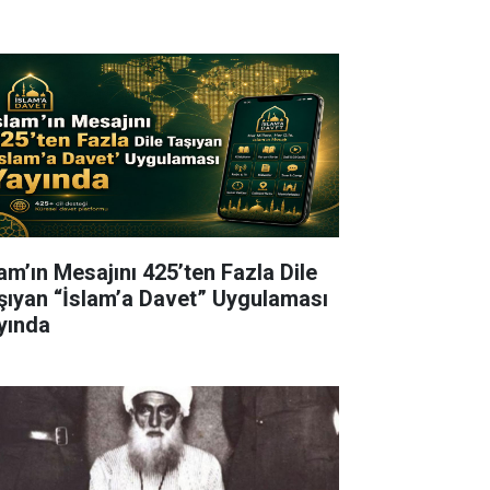
lam’ın Mesajını 425’ten Fazla Dile
şıyan “İslam’a Davet” Uygulaması
yında