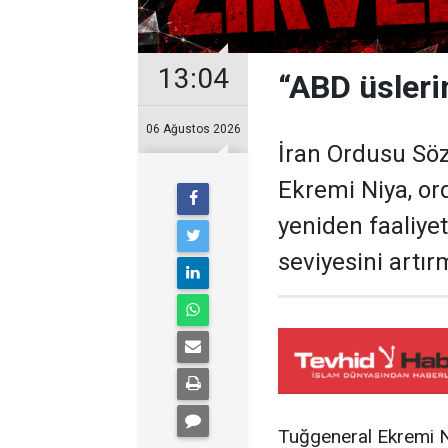
13:04
“ABD üslerin
06 Ağustos 2026
İran Ordusu S
Ekremi Niya, or
yeniden faaliyet
seviyesini artır
Tuğgeneral Ekremi Niy