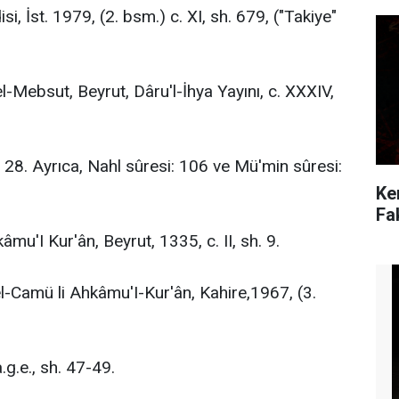
i, İst. 1979, (2. bsm.) c. XI, sh. 679, ("Takiye"
l-Mebsut, Beyrut, Dâru'l-İhya Yayını, c. XXXIV,
: 28. Ayrıca, Nahl sûresi: 106 ve Mü'min sûresi:
Ke
Fa
âmu'I Kur'ân, Beyrut, 1335, c. II, sh. 9.
el-Camü li Ahkâmu'I-Kur'ân, Kahire,1967, (3.
.g.e., sh. 47-49.