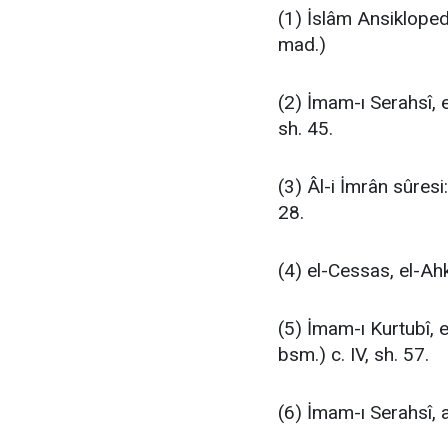
(1) İslâm Ansiklopedis
mad.)
(2) İmam-ı Serahsî, e
sh. 45.
(3) Âl-i İmrân sûresi
28.
(4) el-Cessas, el-Ahk
(5) İmam-ı Kurtubî, 
bsm.) c. IV, sh. 57.
(6) İmam-ı Serahsî, a