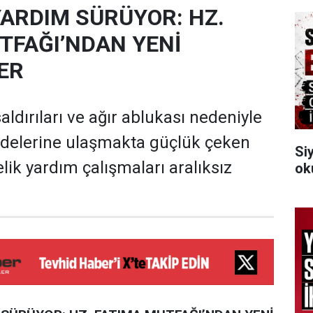
YARDIM SÜRÜYOR: HZ.
TFAĞI’NDAN YENİ
ER
 saldırıları ve ağır ablukası nedeniyle
delerine ulaşmakta güçlük çeken
Si
lik yardım çalışmaları aralıksız
ok