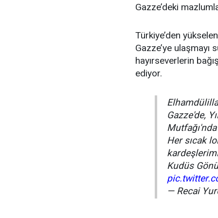
Gazze’deki mazlumlar
Türkiye’den yükselen
Gazze’ye ulaşmayı sü
hayırseverlerin bağı
ediyor.
Elhamdülill
Gazze'de, Yı
Mutfağı'nda
Her sıcak l
kardeşlerim
Kudüs Gönül
pic.twitter
— Recai Yu