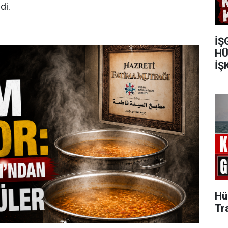
di.
İŞ
HÜ
İŞ
Hü
Tr