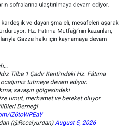
ın sofralarına ulaştırılmaya devam ediyor.
 kardeşlik ve dayanışma eli, mesafeleri aşarak
rdürüyor. Hz. Fatıma Mutfağı’nın kazanları,
şlarıyla Gazze halkı için kaynamaya devam
ah…
ldız Tilbe 1 Çadır Kenti'ndeki Hz. Fâtıma
 ocağımız tütmeye devam ediyor.
okma; savaşın gölgesindeki
ize umut, merhamet ve bereket oluyor.
lüleri Derneği
.com/IZ6toWPEaY
rdan (@Recaiyurdan)
August 5, 2026