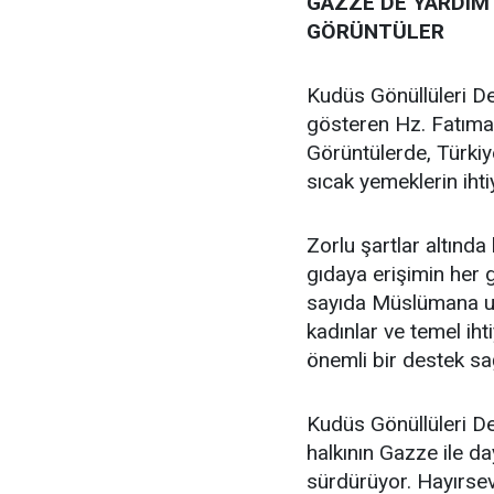
GAZZE’DE YARDIM 
GÖRÜNTÜLER
Kudüs Gönüllüleri D
gösteren Hz. Fatıma 
Görüntülerde, Türkiye
sıcak yemeklerin ihtiy
Zorlu şartlar altınd
gıdaya erişimin her
sayıda Müslümana ulaş
kadınlar ve temel iht
önemli bir destek sağ
Kudüs Gönüllüleri Der
halkının Gazze ile d
sürdürüyor. Hayırsev