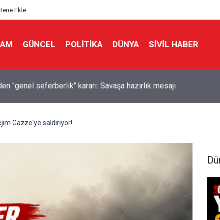
itene Ekle
LAM
GÜNCEL
POLITIKA
DÜNYA
SIVIL HABER
en "genel seferberlik" kararı: Savaşa hazırlık mesajı
rejim Gazze'ye saldırıyor!
Dü