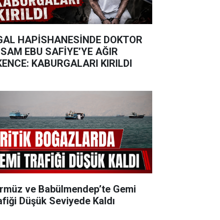
GAL HAPİSHANESİNDE DOKTOR
SAM EBU SAFİYE’YE AĞIR
KENCE: KABURGALARI KIRILDI
rmüz ve Babülmendep’te Gemi
afiği Düşük Seviyede Kaldı