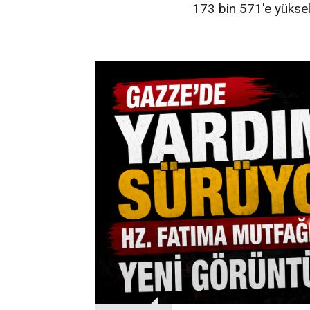
173 bin 571'e yüksel