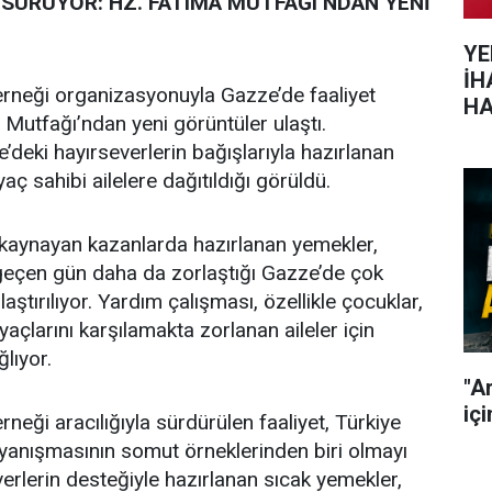
SÜRÜYOR: HZ. FATIMA MUTFAĞI’NDAN YENİ
YE
İH
erneği organizasyonuyla Gazze’de faaliyet
HA
Mutfağı’ndan yeni görüntüler ulaştı.
’deki hayırseverlerin bağışlarıyla hazırlanan
aç sahibi ailelere dağıtıldığı görüldü.
a kaynayan kazanlarda hazırlanan yemekler,
 geçen gün daha da zorlaştığı Gazze’de çok
tırılıyor. Yardım çalışması, özellikle çocuklar,
iyaçlarını karşılamakta zorlanan aileler için
lıyor.
"A
içi
neği aracılığıyla sürdürülen faaliyet, Türkiye
ayanışmasının somut örneklerinden biri olmayı
erlerin desteğiyle hazırlanan sıcak yemekler,