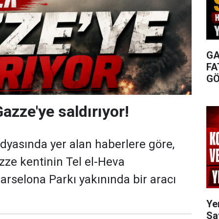
GA
FA
GÖ
Gazze'ye saldırıyor!
edyasında yer alan haberlere göre,
zze kentinin Tel el-Heva
arselona Parkı yakınında bir aracı
Ye
Sa