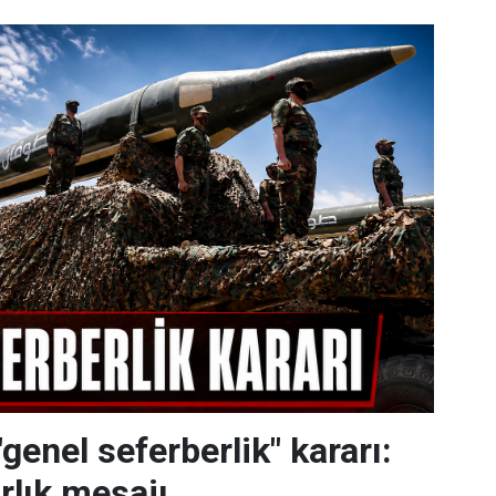
enel seferberlik" kararı:
rlık mesajı