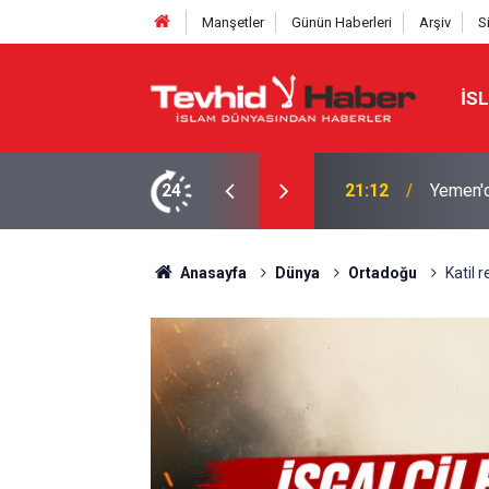
Manşetler
Günün Haberleri
Arşiv
S
İS
Z. FATIMA MUTFAĞI’NDAN YENİ
24
21:12
Yemen'd
Anasayfa
Dünya
Ortadoğu
Katil 