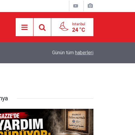
İstanbul
24 °C
17:25
HAMAS: İKİNCİ AŞAMA İÇİN RESMÎ YANIT BE
Günün tüm
haberleri
nya