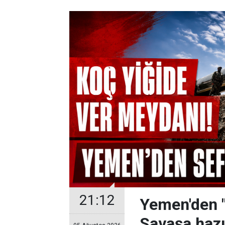
21:12
Yemen'den "g
Savaşa hazı