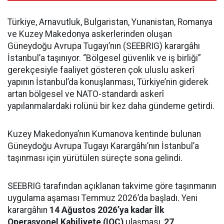
Türkiye, Arnavutluk, Bulgaristan, Yunanistan, Romanya
ve Kuzey Makedonya askerlerinden oluşan
Güneydoğu Avrupa Tugayı’nın (SEEBRIG) karargâhı
İstanbul’a taşınıyor. “Bölgesel güvenlik ve iş birliği”
gerekçesiyle faaliyet gösteren çok uluslu askerî
yapının İstanbul’da konuşlanması, Türkiye’nin giderek
artan bölgesel ve NATO-standardı askerî
yapılanmalardaki rolünü bir kez daha gündeme getirdi.
Kuzey Makedonya’nın Kumanova kentinde bulunan
Güneydoğu Avrupa Tugayı Karargâhı’nın İstanbul’a
taşınması için yürütülen süreçte sona gelindi.
SEEBRIG tarafından açıklanan takvime göre taşınmanın
uygulama aşaması Temmuz 2026’da başladı. Yeni
karargâhın
14 Ağustos 2026’ya kadar İlk
Operasyonel Kabiliyete (IOC)
ulaşması,
27