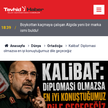
Starbucks'tan 'Tarihi' Skandal: Polisler genel
18:29
merkezi bastı!
Anasayfa
Dünya
Ortadoğu
Kalibaf: Diplomasi
olmazsa en iyi konuştuğumuz dile geçeceğiz