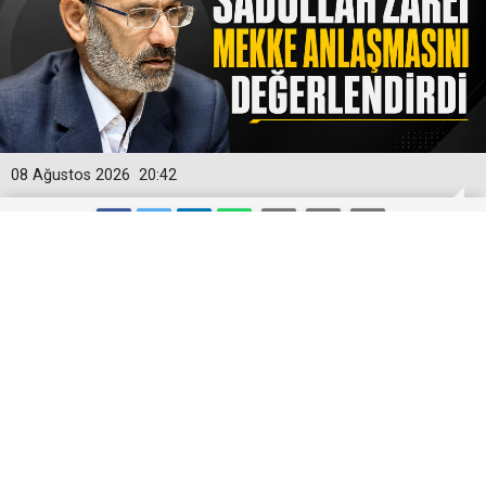
08 Ağustos 2026
20:42
SADULLAH ZAREİ MEKKE
ANLAŞMASINI DEĞERLENDİRDİ
Batı Asya uzmanı Sadullah Zarei, Mekke Güvenlik
Anlaşması’nın önceki diğer ittifaklara benzediğini ve
kalıcılığı konusunda şüphe bulunduğunu belirtti.