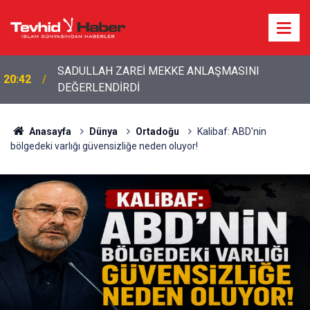
20:20
Bakan Fidan'dan son dakika açıklamalar!
Anasayfa
Dünya
Ortadoğu
Kalibaf: ABD'nin
bölgedeki varlığı güvensizliğe neden oluyor!