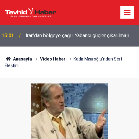
15:01
İran’dan bölgeye çağrı: Yabancı güçler çıkarılmalı
Eski CIA Direktörü Panetta: İran savaşı
14:17
Washington'u zayıflattı, rakiplere karşı geri kaldık
Anasayfa
Video Haber
Kadir Mısıroğlu'ndan Sert
Eleştiri!