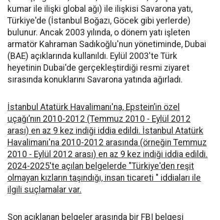
kumar ile ilişki global ağı) ile ilişkisi Savarona yatı,
Türkiye'de (İstanbul Boğazı, Göcek gibi yerlerde)
bulunur. Ancak 2003 yılında, o dönem yatı işleten
armatör Kahraman Sadıkoğlu'nun yönetiminde, Dubai
(BAE) açıklarında kullanıldı. Eylül 2003'te Türk
heyetinin Dubai'de gerçekleştirdiği resmi ziyaret
sırasında konuklarını Savarona yatında ağırladı.
İstanbul Atatürk Havalimanı'na, Epstein’in özel
uçağı’nın 2010-2012 (Temmuz 2010 - Eylül 2012
arası) en az 9 kez indiği iddia edildi. İstanbul Atatürk
Havalimanı'na 2010-2012 arasında (örneğin Temmuz
2010 - Eylül 2012 arası) en az 9 kez indiği iddia edildi.
2024-2025'te açılan belgelerde "Türkiye'den reşit
olmayan kızların taşındığı, insan ticareti " iddiaları ile
ilgili suçlamalar var.
Son açıklanan belgeler arasında bir FBI belgesi