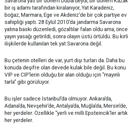
Savarona yatı bir dönem Dubai’deydi, bir dönem Kazak
bir iş adamı tarafından kiralanıyor, Yat Karadeniz,
boğaz, Marmara, Ege ve Akdeniz'de bir çok partiye ev
sahipliği yaptı. 28 Eylül 2010’da jandarma Savarona
yatına baskı düzenledi, gözaltılar falan oldu ama, önce
yayın yasağı getirildi, sonra olayın üstü örtüldü. Bu kirli
ilişkilerde kullanılan tek yat Savarona değil.
Bu çetenin otelleri de var, yurt dışı turları da. Daha bu
konuda deşifre olan devede kulak bile değil. Bu konu
VIP ve CIP’lerin olduğu bir alan olduğu için “mayınlı
tarla” gibi görülüyor.
Bu işler sadece İstanbul’da olmuyor. Ankara’da,
Adana’da, Nevşehir’de, Antalya’da, Muğla’da, Mersin’de,
her yerdeler. Özellikle “yerli ve milli Epsteincik’ler artık
her yerdeler.