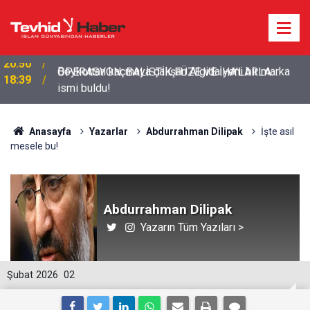
Boykottan kaçmaya çalışan Algida yeni bir marka
18:39
ismi buldu!
Anasayfa
Yazarlar
Abdurrahman Dilipak
İşte asıl
mesele bu!
Abdurrahman Dilipak
Yazarın Tüm Yazıları >
Şubat 2026
02