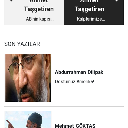
Ahmet
Ahmet
Taşgetiren
Taşgetiren
AB’nin kapısı
Kalplerimize
yeniden çalınırken…
sözümüz geçiyor mu
ya da kalbimiz kaldı
mı?
SON YAZILAR
Abdurrahman
Dilipak
Dostumuz Amerika!
Mehmet
GÖKTAŞ