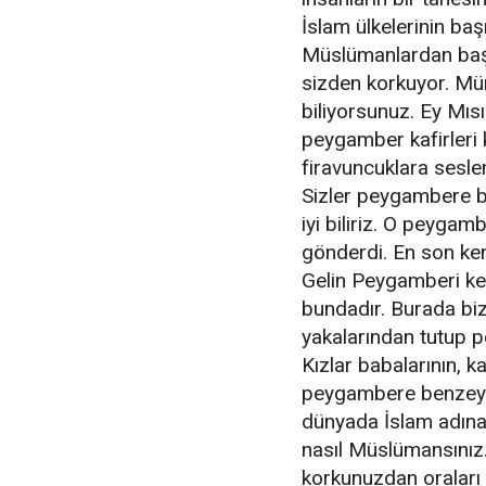
İslam ülkelerinin baş
Müslümanlardan başk
sizden korkuyor. Mü
biliyorsunuz. Ey Mıs
peygamber kafirleri 
firavuncuklara seslen
Sizler peygambere b
iyi biliriz. O peygam
gönderdi. En son kend
Gelin Peygamberi ke
bundadır. Burada biz
yakalarından tutup 
Kızlar babalarının, k
peygambere benzeyec
dünyada İslam adına 
nasıl Müslümansınız. 
korkunuzdan oraları t