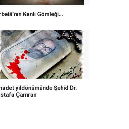
rbelâ’nın Kanlı Gömleği…
hadet yıldönümünde Şehid Dr.
stafa Çamran