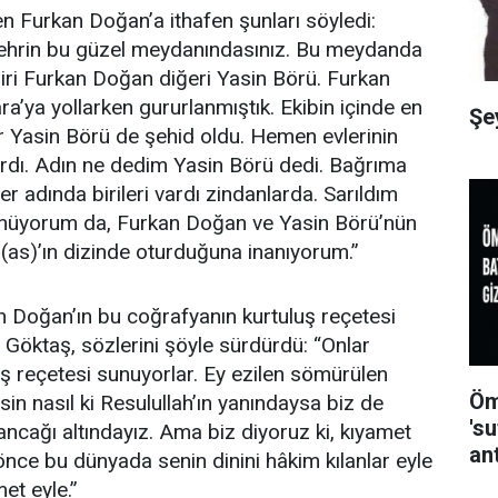
n Furkan Doğan’a ithafen şunları söyledi:
 şehrin bu güzel meydanındasınız. Bu meydanda
 biri Furkan Doğan diğeri Yasin Börü. Furkan
’ya yollarken gururlanmıştık. Ekibin içinde en
Şe
çtir Yasin Börü de şehid oldu. Hemen evlerinin
rdı. Adın ne dedim Yasin Börü dedi. Bağrıma
r adında birileri vardı zindanlarda. Sarıldım
ünüyorum da, Furkan Doğan ve Yasin Börü’nün
as)’ın dizinde oturduğuna inanıyorum.”
 Doğan’ın bu coğrafyanın kurtuluş reçetesi
Göktaş, sözlerini şöyle sürdürdü: “Onlar
luş reçetesi sunuyorlar. Ey ezilen sömürülen
Öm
n nasıl ki Resulullah’ın yanındaysa biz de
's
ancağı altındayız. Ama biz diyoruz ki, kıyamet
an
ce bu dünyada senin dinini hâkim kılanlar eyle
et eyle.”