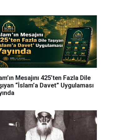
lam’ın Mesajını 425’ten Fazla Dile
şıyan “İslam’a Davet” Uygulaması
yında