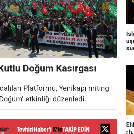
İs
uşa
su
 Kutlu Doğum Kasırgası
lıları Platformu, Yenikapı miting
 Doğum' etkinliği düzenledi.
Eh
rh.