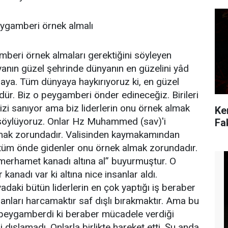
eygamberi örnek almalı
mberi örnek almaları gerektiğini söyleyen
anın güzel şehrinde dünyanın en güzelini yâd
raya. Tüm dünyaya haykırıyoruz ki, en güzel
üdür. Biz o peygamberi önder edineceğiz. Birileri
mizi sanıyor ama biz liderlerin onu örnek almak
Ke
 söylüyoruz. Onlar Hz Muhammed (sav)'i
Fa
lmak zorundadır. Valisinden kaymakamından
tüm önde gidenler onu örnek almak zorundadır.
merhamet kanadı altına al” buyurmuştur. O
kanadı var ki altına nice insanlar aldı.
daki bütün liderlerin en çok yaptığı iş beraber
anları harcamaktır saf dışlı bırakmaktır. Ama bu
peygamberdi ki beraber mücadele verdiği
i dışlamadı. Onlarla birlikte hareket etti. Şu anda