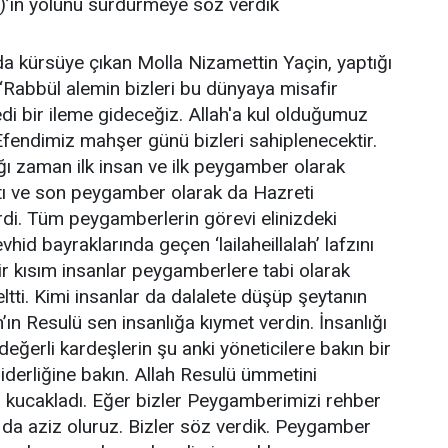
in yolunu sürdürmeye söz verdik
 kürsüye çıkan Molla Nizamettin Yaçin, yaptığı
Rabbül alemin bizleri bu dünyaya misafir
di bir ileme gideceğiz. Allah'a kul olduğumuz
ndimiz mahşer günü bizleri sahiplenecektir.
ığı zaman ilk insan ve ilk peygamber olarak
tı ve son peygamber olarak da Hazreti
. Tüm peygamberlerin görevi elinizdeki
hid bayraklarında geçen ‘lailaheillalah’ lafzını
ir kısım insanlar peygamberlere tabi olarak
ltti. Kimi insanlar da dalalete düşüp şeytanın
h’ın Resulü sen insanlığa kıymet verdin. İnsanlığı
değerli kardeşlerin şu anki yöneticilere bakın bir
liderliğine bakın. Allah Resulü ümmetini
 kucakladı. Eğer bizler Peygamberimizi rehber
a da aziz oluruz. Bizler söz verdik. Peygamber