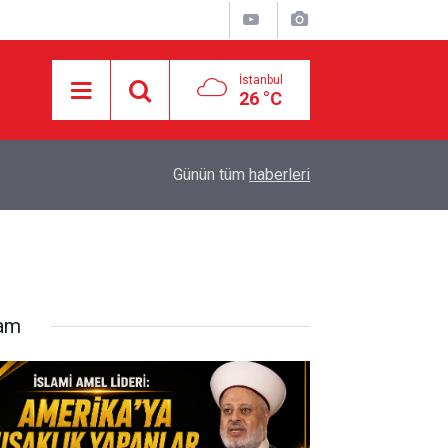
İstanbul
26 °C
E
10:29
YEMEN GÜÇLERİ CİZAN’DAKİ ARAMCO RAFİNER
Günün tüm
haberleri
lam