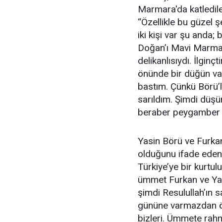
Marmara'da katledile
“Özellikle bu güzel
iki kişi var şu anda;
Doğan’ı Mavi Marmara
delikanlısıydı. İlgin
önünde bir düğün va
bastım. Çünkü Börü’le
sarıldım. Şimdi düş
beraber peygamber (
Yasin Börü ve Furkan
olduğunu ifade eden 
Türkiye’ye bir kurtu
ümmet Furkan ve Yasi
şimdi Resulullah’ın s
gününe varmazdan ön
bizleri. Ümmete rahm