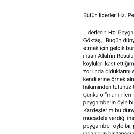
Bütün liderler Hz. P
Liderlerin Hz. Peyga
Göktaş, “Bugün düny
etmek için geldik bu
insan Allah’ın Resul
köylüleri kast ettiği
zorunda olduklarını
kendilerine örnek a
hâkiminden tutunuz 
Çünkü o “müminleri 
peygamberin öyle bir 
Kardeşlerim bu dünya
mücadele verdiği ins
peygamber öyle bir 
insanların bir tanesin