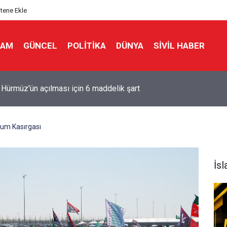
itene Ekle
LAM
GÜNCEL
POLITIKA
DÜNYA
SIVIL HABER
ERİA’DA EŞ ZAMANLI BASKINLAR: EVLER VE ARAÇLAR HEDEFT
ğum Kasırgası
İs