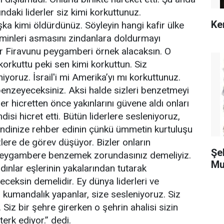
ındaki liderler siz kimi korkuttunuz.
Ke
a kimi öldürdünüz. Söyleyin hangi kafir ülke
minleri asmasını zindanlara doldurmayı
ır Firavunu peygamberi örnek alacaksın. O
korkuttu peki sen kimi korkuttun. Siz
iyoruz. İsrail'i mi Amerika’yı mı korkuttunuz.
enzeyeceksiniz. Aksi halde sizleri benzetmeyi
ber hicretten önce yakınlarını güvene aldı onları
isi hicret etti. Bütün liderlere sesleniyoruz,
ndinize rehber edinin çünkü ümmetin kurtuluşu
lere de görev düşüyor. Bizler onların
Şe
peygambere benzemek zorundasınız demeliyiz.
Mu
adınlar eşlerinin yakalarından tutarak
eksin demelidir. Ey dünya liderleri ve
kumandalık yapanlar, size sesleniyoruz. Siz
Siz bir şehre girerken o şehrin ahalisi sizin
erk ediyor.” dedi.