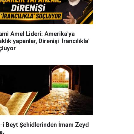
lami Amel Lideri: Amerika'ya
klık yapanlar, Direnişi 'İrancılıkla'
çluyor
l-i Beyt Şehidlerinden İmam Zeyd
a.