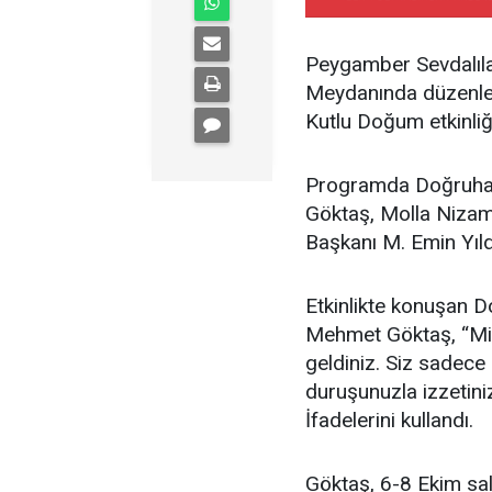
Peygamber Sevdalılar
Meydanında düzenlen
Kutlu Doğum etkinliğ
Programda Doğruhab
Göktaş, Molla Nizame
Başkanı M. Emin Yıld
Etkinlikte konuşan 
Mehmet Göktaş, “Mily
geldiniz. Siz sadece 
duruşunuzla izzetiniz
İfadelerini kullandı.
Göktaş, 6-8 Ekim sal