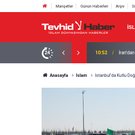
Manşetler
Günün Haberleri
Arşiv
S
İS
 6 maddelik şart
24
10:40
BATI Ş
Anasayfa
İslam
İstanbul'da Kutlu Do