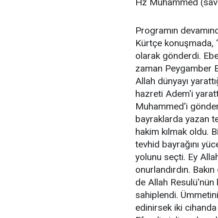
Hz Muhammed (sav)’
Programın devamında
Kürtçe konuşmada, “
olarak gönderdi. Ebe
zaman Peygamber Efe
Allah dünyayı yaratt
hazreti Adem'i yarat
Muhammed'i gönderdi
bayraklarda yazan tev
hakim kılmak oldu. B
tevhid bayrağını yüce
yolunu seçti. Ey Alla
onurlandırdın. Bakın 
de Allah Resulü'nün 
sahiplendi. Ümmetini
edinirsek iki cihand