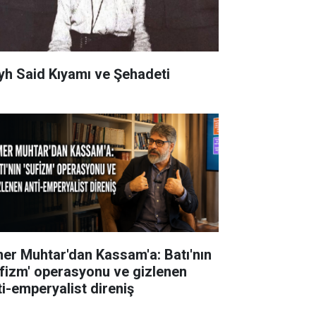
yh Said Kıyamı ve Şehadeti
er Muhtar'dan Kassam'a: Batı'nın
ufizm' operasyonu ve gizlenen
ti-emperyalist direniş