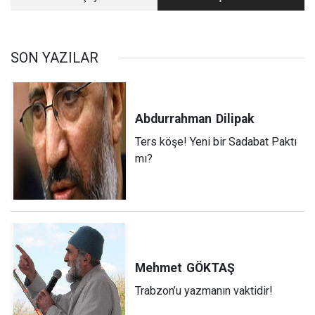
ağlayanı bahtiyar”
olan günlerden…
SON YAZILAR
Abdurrahman
Dilipak
Ters köşe! Yeni bir Sadabat Paktı
mı?
Mehmet
GÖKTAŞ
Trabzon’u yazmanın vaktidir!