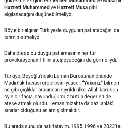
gökte melek gibi resmedilen
Muhammed
ve
Musa
’nın
Hazreti Muhammed
ve
Hazreti Musa
gibi
algılanacağını düşünebilmeliydi.
Böyle bir algının Türkiye’de duyguları patlatacağını da
tahmin etmeliydi.
Daha ötede bu duygu patlamasının her tür
provokasyonun fitilini ateşleyeceğini de görmeliydi.
Türkiye, Beyoğlu’ndaki Leman Bürosunun önünde
Madımak faciası ürpertisini yaşadı.
“Yakarız”
bilmem
ne gibi çığlıklar arasından sıyrıldı ülke. Allah korusun
öyle bir facia, savunduğumuz bütün değerleri de
ateşe atmak olurdu. Leman mizahta da bazı ahlâkî
sınırlar olduğunu anlamış olmalıdır.
Bu arada şunu da hatırlatayım, 1995, 1996 ve 2023’te,