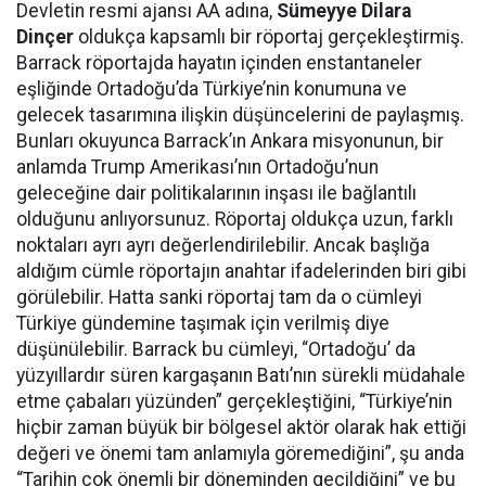
Devletin resmi ajansı AA adına,
Sümeyye Dilara
Dinçer
oldukça kapsamlı bir röportaj gerçekleştirmiş.
Barrack röportajda hayatın içinden enstantaneler
eşliğinde Ortadoğu’da Türkiye’nin konumuna ve
gelecek tasarımına ilişkin düşüncelerini de paylaşmış.
Bunları okuyunca Barrack’ın Ankara misyonunun, bir
anlamda Trump Amerikası’nın Ortadoğu’nun
geleceğine dair politikalarının inşası ile bağlantılı
olduğunu anlıyorsunuz. Röportaj oldukça uzun, farklı
noktaları ayrı ayrı değerlendirilebilir. Ancak başlığa
aldığım cümle röportajın anahtar ifadelerinden biri gibi
görülebilir. Hatta sanki röportaj tam da o cümleyi
Türkiye gündemine taşımak için verilmiş diye
düşünülebilir. Barrack bu cümleyi, “Ortadoğu’ da
yüzyıllardır süren kargaşanın Batı’nın sürekli müdahale
etme çabaları yüzünden” gerçekleştiğini, “Türkiye’nin
hiçbir zaman büyük bir bölgesel aktör olarak hak ettiği
değeri ve önemi tam anlamıyla göremediğini”, şu anda
“Tarihin çok önemli bir döneminden geçildiğini” ve bu