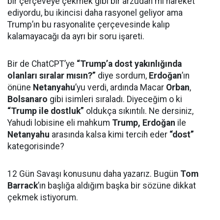
bir çerçeveye çekmek gibi bir arzudan mı hareket
ediyordu, bu ikincisi daha rasyonel geliyor ama
Trump’ın bu rasyonalite çerçevesinde kalıp
kalamayacağı da ayrı bir soru işareti.
Bir de ChatCPT’ye
“Trump’a dost yakınlığında
olanları sıralar mısın?”
diye sordum,
Erdoğan
’ın
önüne
Netanyahu
’yu verdi, ardında Macar
Orban
,
Bolsanaro
gibi isimleri sıraladı. Diyeceğim o ki
“Trump ile dostluk”
oldukça sıkıntılı. Ne dersiniz,
Yahudi lobisine eli mahkum
Trump, Erdoğan
ile
Netanyahu
arasında kalsa kimi tercih eder
“dost”
kategorisinde?
12 Gün Savaşı konusunu daha yazarız. Bugün
Tom
Barrack
’ın başlığa aldığım başka bir sözüne dikkat
çekmek istiyorum.