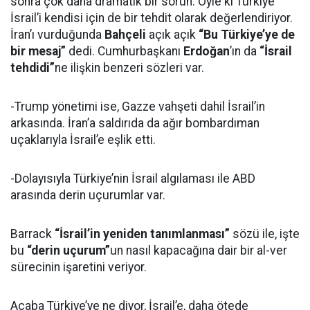
sonra çok daha dramatik bir sorun. Öyle ki Türkiye
İsrail’i kendisi için de bir tehdit olarak değerlendiriyor.
İran’ı vurduğunda
Bahçeli
açık açık
“Bu Türkiye’ye de
bir mesaj”
dedi. Cumhurbaşkanı
Erdoğan
’ın da
“İsrail
tehdidi”
ne ilişkin benzeri sözleri var.
-Trump yönetimi ise, Gazze vahşeti dahil İsrail’in
arkasında. İran’a saldırıda da ağır bombardıman
uçaklarıyla İsrail’e eşlik etti.
-Dolayısıyla Türkiye’nin İsrail algılaması ile ABD
arasında derin uçurumlar var.
Barrack
“İsrail’in yeniden tanımlanması”
sözü ile, işte
bu
“derin uçurum”
un nasıl kapacağına dair bir al-ver
sürecinin işaretini veriyor.
Acaba Türkiye’ye ne diyor, İsrail’e, daha ötede