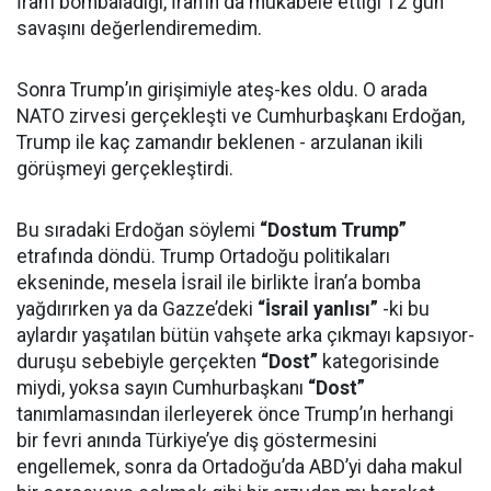
İran’ı bombaladığı, İran’ın da mukabele ettiği 12 gün
savaşını değerlendiremedim.
Sonra Trump’ın girişimiyle ateş-kes oldu. O arada
NATO zirvesi gerçekleşti ve Cumhurbaşkanı Erdoğan,
Trump ile kaç zamandır beklenen - arzulanan ikili
görüşmeyi gerçekleştirdi.
Bu sıradaki Erdoğan söylemi
“Dostum Trump”
etrafında döndü. Trump Ortadoğu politikaları
ekseninde, mesela İsrail ile birlikte İran’a bomba
yağdırırken ya da Gazze’deki
“İsrail yanlısı”
-ki bu
aylardır yaşatılan bütün vahşete arka çıkmayı kapsıyor-
duruşu sebebiyle gerçekten
“Dost”
kategorisinde
miydi, yoksa sayın Cumhurbaşkanı
“Dost”
tanımlamasından ilerleyerek önce Trump’ın herhangi
bir fevri anında Türkiye’ye diş göstermesini
engellemek, sonra da Ortadoğu’da ABD’yi daha makul