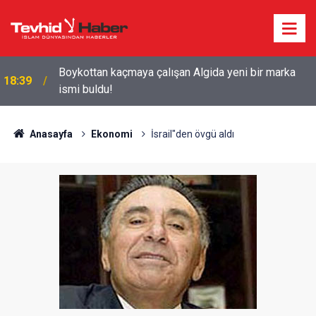
Starbucks'tan 'Tarihi' Skandal: Polisler genel
18:29
merkezi bastı!
Anasayfa
Ekonomi
İsrail"den övgü aldı