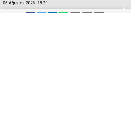
06 Ağustos 2026
18:29
Starbucks'tan 'Tarihi' Skandal: Polisler
genel merkezi bastı!
Güney Kore polisi, tartışmalı reklam kampanyasıyla
ilgili yürütülen soruşturma kapsamında Boykotlu
Starbucks Kore'nin Seul'ün güneyindeki genel
merkezine baskın düzenledi.