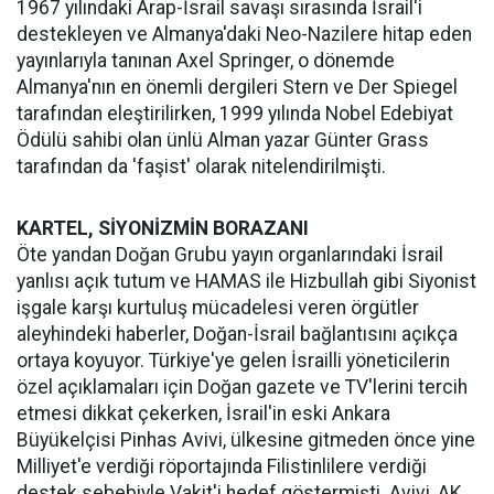
1967 yılındaki Arap-İsrail savaşı sırasında İsrail'i
destekleyen ve Almanya'daki Neo-Nazilere hitap eden
yayınlarıyla tanınan Axel Springer, o dönemde
Almanya'nın en önemli dergileri Stern ve Der Spiegel
tarafından eleştirilirken, 1999 yılında Nobel Edebiyat
Ödülü sahibi olan ünlü Alman yazar Günter Grass
tarafından da 'faşist' olarak nitelendirilmişti.
KARTEL, SİYONİZMİN BORAZANI
Öte yandan Doğan Grubu yayın organlarındaki İsrail
yanlısı açık tutum ve HAMAS ile Hizbullah gibi Siyonist
işgale karşı kurtuluş mücadelesi veren örgütler
aleyhindeki haberler, Doğan-İsrail bağlantısını açıkça
ortaya koyuyor. Türkiye'ye gelen İsrailli yöneticilerin
özel açıklamaları için Doğan gazete ve TV'lerini tercih
etmesi dikkat çekerken, İsrail'in eski Ankara
Büyükelçisi Pinhas Avivi, ülkesine gitmeden önce yine
Milliyet'e verdiği röportajında Filistinlilere verdiği
destek sebebiyle Vakit'i hedef göstermişti. Avivi, AK