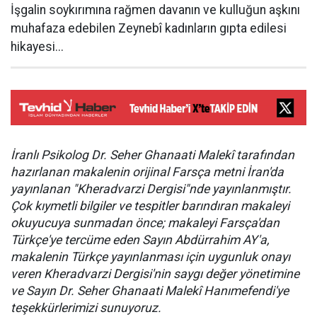
İşgalin soykırımına rağmen davanın ve kulluğun aşkını
muhafaza edebilen Zeynebî kadınların gıpta edilesi
hikayesi...
İranlı Psikolog Dr. Seher Ghanaati Malekî tarafından
hazırlanan makalenin orijinal Farsça metni İran'da
yayınlanan "Kheradvarzi Dergisi"nde yayınlanmıştır.
Çok kıymetli bilgiler ve tespitler barındıran makaleyi
okuyucuya sunmadan önce; makaleyi Farsça'dan
Türkçe'ye tercüme eden Sayın Abdürrahim AY'a,
makalenin Türkçe yayınlanması için uygunluk onayı
veren Kheradvarzi Dergisi'nin saygı değer yönetimine
ve Sayın Dr. Seher Ghanaati Malekî Hanımefendi'ye
teşekkürlerimizi sunuyoruz.