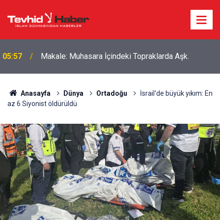
Boykottan kaçmaya çalışan Algida yeni bir marka
18:39
ismi buldu!
Anasayfa
Dünya
Ortadoğu
İsrail'de büyük yıkım: En
az 6 Siyonist öldürüldü