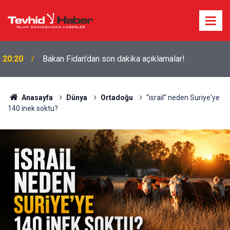
20:20
Bakan Fidan'dan son dakika açıklamalar!
Anasayfa
Dünya
Ortadoğu
''israil'' neden Suriye'ye
140 inek soktu?