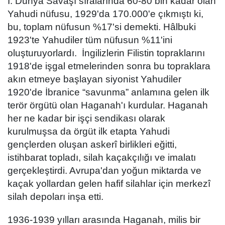
I. Dünya Savaşı sıralarında 60-80 bin kadar olan
Yahudi nüfusu, 1929'da 170.000'e çıkmıştı ki,
bu, toplam nüfusun %17'si demekti. Hâlbuki
1923'te Yahudiler tüm nüfusun %11'ini
oluşturuyorlardı. İngilizlerin Filistin topraklarını
1918'de işgal etmelerinden sonra bu topraklara
akın etmeye başlayan siyonist Yahudiler
1920'de İbranice “savunma” anlamına gelen ilk
terör örgütü olan Haganah'ı kurdular. Haganah
her ne kadar bir işçi sendikası olarak
kurulmuşsa da örgüt ilk etapta Yahudi
gençlerden oluşan askerî birlikleri eğitti,
istihbarat topladı, silah kaçakçılığı ve imalatı
gerçekleştirdi. Avrupa'dan yoğun miktarda ve
kaçak yollardan gelen hafif silahlar için merkezî
silah depoları inşa etti.
1936-1939 yılları arasında Haganah, milis bir