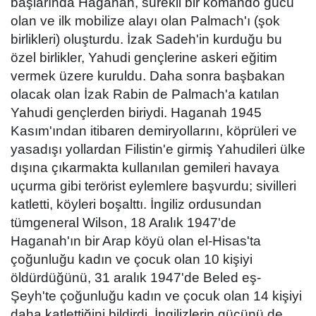
başlarında Haganah, sürekli bir komando gücü
olan ve ilk mobilize alayı olan Palmach'ı (şok
birlikleri) oluşturdu. İzak Sadeh'in kurduğu bu
özel birlikler, Yahudi gençlerine askeri eğitim
vermek üzere kuruldu. Daha sonra başbakan
olacak olan İzak Rabin de Palmach'a katılan
Yahudi gençlerden biriydi. Haganah 1945
Kasım'ından itibaren demiryollarını, köprüleri ve
yasadışı yollardan Filistin'e girmiş Yahudileri ülke
dışına çıkarmakta kullanılan gemileri havaya
uçurma gibi terörist eylemlere başvurdu; sivilleri
katletti, köyleri boşalttı. İngiliz ordusundan
tümgeneral Wilson, 18 Aralık 1947'de
Haganah'ın bir Arap köyü olan el-Hisas'ta
çoğunluğu kadın ve çocuk olan 10 kişiyi
öldürdüğünü, 31 aralık 1947'de Beled eş-
Şeyh'te çoğunluğu kadın ve çocuk olan 14 kişiyi
daha katlettiğini bildirdi. İngilizlerin gücünü de