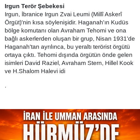
Irgun Terör Şebekesi
Irgun, İbranice Irgun Zvai Leumi (Millî Askerî
Örgüt)'nin kısa söylenişidir. Haganah'ın Kudüs
bölge komutanı olan Avraham Tehomi ve ona
bağlı askerlerden oluşan bir grup, Nisan 1931'de
Haganah'tan ayrılınca, bu yeraltı terörist örgütü
ortaya çıktı. Tehomi dışında örgütün önde gelen
isimleri David Raziel, Avraham Stern, Hillel Kook
ve H.Shalom Halevi idi
.