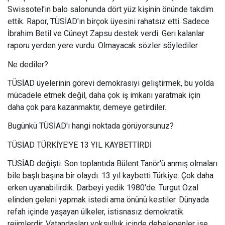
Swissotel'in balo salonunda dört yüz kişinin önünde takdim
ettik. Rapor, TÜSİAD'ın birçok üyesini rahatsız etti. Sadece
İbrahim Betil ve Cüneyt Zapsu destek verdi. Geri kalanlar
raporu yerden yere vurdu. Olmayacak sözler söylediler.
Ne dediler?
TÜSİAD üyelerinin görevi demokrasiyi geliştirmek, bu yolda
mücadele etmek değil, daha çok iş imkanı yaratmak için
daha çok para kazanmaktır, demeye getirdiler.
Bugünkü TÜSİAD'ı hangi noktada görüyorsunuz?
TÜSİAD TÜRKİYE'YE 13 YIL KAYBETTİRDİ
TÜSİAD değişti. Son toplantıda Bülent Tanör'ü anmış olmaları
bile başlı başına bir olaydı. 13 yıl kaybetti Türkiye. Çok daha
erken uyanabilirdik. Darbeyi yedik 1980'de. Turgut Özal
elinden geleni yapmak istedi ama önünü kestiler. Dünyada
refah içinde yaşayan ülkeler, istisnasız demokratik
rejimlerdir. Vatandaşları yoksulluk içinde debelenenler ise