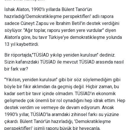
İshak Alaton, 1990'lı yıllarda Bülent Tanör'ün
hazırladığı'Demokratikleşme perspektifleri' adlı rapora
sadece Cüneyt Zapsu ve İbrahim Betil'in destek verdiğini
söylüyor. "Ağır toplar, raporu yerden yere vurdular" diyen
Alaton'a göre, bu tavır Türkiye'ye demokratikleşme yolunda
13 yıl kaybettirdi.
Bir röportajda,"TÜSİAD yıkılıp yeniden kurulsun" dediniz.
Sizin kafanızdaki TÜSİAD ile mevcut TÜSİAD arasında nasıl
bir fark var?
"Yıkılsın, yeniden kurulsun" gibi bir söz söylemediğim gibi
böyle bir fikir aklımdan da geçmiş değil. Hiçbir zaman, bu
kadar sert bir tavır içinde olmadım. TÜSİAD'ın ekonomik
gelişmede çok önemli bir rol oynadığını hep idrak ettim. Hep
destek verdim ve vermeye de devam ediyorum. Ancak
1990'lı yıllar, TÜSİAD'la aramdaki zihinsel farkı su yüzüne
çıkardı. Bülent Tanör'ün hazırladığı, 'Demokratikleşme
perspektifleri' isimli raporu büyük bir heyecanla,