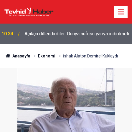
10:34
Açıkça dillendirdiler: Dünya nüfusu yarıya indirilmeli
İŞGALCİ İSRAİL’DEN GÜNEY LÜBNAN’A GECE BOYU
10:26
SALDIRI
Anasayfa
Ekonomi
İshak Alaton:Demirel Kuklaydı