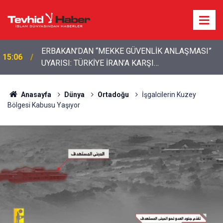
ERBAKAN’DAN “MEKKE GÜVENLİK ANLAŞMASI”
15:06
UYARISI: TÜRKİYE İRAN’A KARŞI
Pezeşkiyan ile Mücteba Hamaney'den önemli
KONUMLANDIRILMAMALI
14:57
görüşme!
Anasayfa
Dünya
Ortadoğu
İşgalcilerin Kuzey
Bölgesi Kabusu Yaşıyor