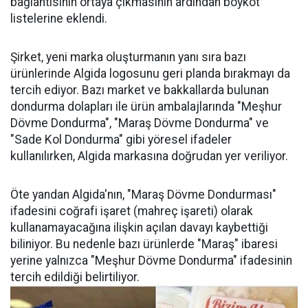
bağlantısının ortaya çıkmasının ardından boykot
listelerine eklendi.
Şirket, yeni marka oluşturmanın yanı sıra bazı
ürünlerinde Algida logosunu geri planda bırakmayı da
tercih ediyor. Bazı market ve bakkallarda bulunan
dondurma dolapları ile ürün ambalajlarında "Meşhur
Dövme Dondurma", "Maraş Dövme Dondurma" ve
"Sade Kol Dondurma" gibi yöresel ifadeler
kullanılırken, Algida markasına doğrudan yer veriliyor.
Öte yandan Algida'nın, "Maraş Dövme Dondurması"
ifadesini coğrafi işaret (mahreç işareti) olarak
kullanamayacağına ilişkin açılan davayı kaybettiği
biliniyor. Bu nedenle bazı ürünlerde "Maraş" ibaresi
yerine yalnızca "Meşhur Dövme Dondurma" ifadesinin
tercih edildiği belirtiliyor.