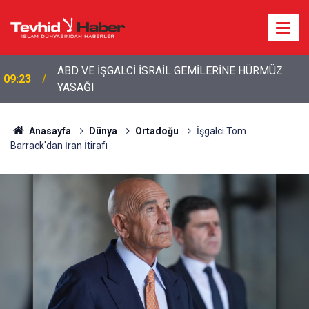
ABD VE İŞGALCİ İSRAİL GEMİLERİNE HÜRMÜZ
09:23
YASAĞI
09:08
İŞGALCİ İSRAİL’İN İRAN PLANI DUVARA TOSLADI
Anasayfa
Dünya
Ortadoğu
İşgalci Tom
Barrack'dan İran İtirafı