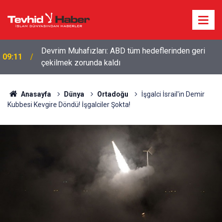
Ensarullah'tan Suudi Arabistan'a: Yemen'i terk etmek
08:56
zorunda kalacaksınız
Anasayfa
Dünya
Ortadoğu
İşgalci İsrail'in Demir
Kubbesi Kevgire Döndü! İşgalciler Şokta!