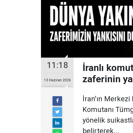
11:18
İranlı komu
zaferinin y
13 Haziran 2026
İran'ın Merkezi
Komutanı Tümgen
yönelik suikastl
belirterek...