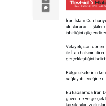
İran İslam Cumhuriye
uluslararası ilişkiler
işbirliğini güçlendir
Velayeti, son dönemd
ile İran halkının dir
gerçekleştiğini belirtt
Bölge ülkelerinin ken
sağlayabileceğine dik
Bu kapsamda İran Dı
güvenme ve gerçek k
karşılaşılan zorlukla