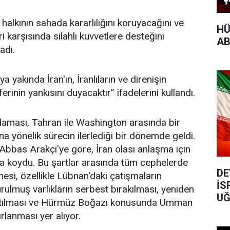
 halkının sahada kararlılığını koruyacağını ve
HÜ
i karşısında silahlı kuvvetlere desteğini
AB
adı.
 yakında İran'ın, İranlıların ve direnişin
rinin yankısını duyacaktır” ifadelerini kullandı.
klaması, Tahran ile Washington arasında bir
a yönelik sürecin ilerlediği bir dönemde geldi.
 Abbas Arakçi'ye göre, İran olası anlaşma için
aya koydu. Bu şartlar arasında tüm cephelerde
DE
esi, özellikle Lübnan'daki çatışmaların
İS
ulmuş varlıkların serbest bırakılması, yeniden
UĞ
latılması ve Hürmüz Boğazı konusunda Umman
ırlanması yer alıyor.