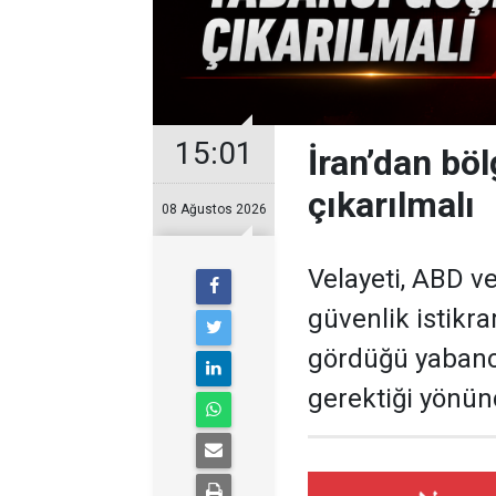
15:01
İran’dan bö
çıkarılmalı
08 Ağustos 2026
Velayeti, ABD ve
güvenlik istikra
gördüğü yabancı
gerektiği yönünd