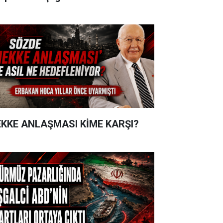
KKE ANLAŞMASI KİME KARŞI?