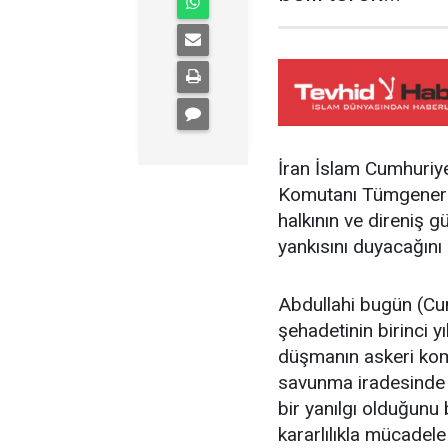
İran İslam Cumhuriy
Komutanı Tümgeneral 
halkının ve direniş g
yankısını duyacağını 
Abdullahi bugün (Cu
şehadetinin birinci 
düşmanın askeri komu
savunma iradesinde 
bir yanılgı olduğunu b
kararlılıkla mücadele