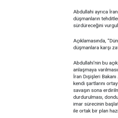
Abdullahi ayrıca İran
düşmanların tehditler
sürdüreceğini vurgul
Açıklamasında, “Dünya
düşmanlara karşı zafe
Abdullahi'nin bu açı
anlaşmaya varılmasın
İran Dışişleri Bakanı
kendi şartlarını ort
savaşın sona erdirilm
durdurulması, dondur
imar sürecinin baş
ile ortak bir plan haz