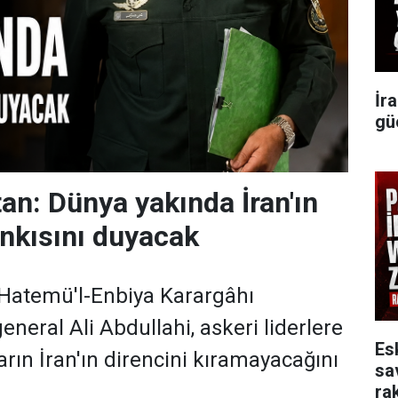
İr
gü
tan: Dünya yakında İran'ın
ankısını duyacak
 Hatemü'l-Enbiya Karargâhı
eral Ali Abdullahi, askeri liderlere
Es
arın İran'ın direncini kıramayacağını
sa
rak