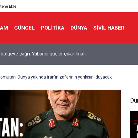
itene Ekle
LAM
GÜNCEL
POLITIKA
DÜNYA
SIVIL HABER
 Direktörü Panetta: İran savaşı Washington'u zayıflattı, rakiplere 
dık
 komutan: Dünya yakında İran'ın zaferinin yankısını duyacak
Dü