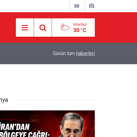
İstanbul
30 °C
karşı
11:22
MEKKE ANLAŞMASI KİME KARŞI?
Günün tüm
haberleri
nya