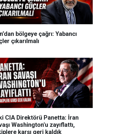
an’dan bölgeye çağrı: Yabancı
çler çıkarılmalı
ki CIA Direktörü Panetta: İran
vaşı Washington'u zayıflattı,
iplere karşı geri kaldık