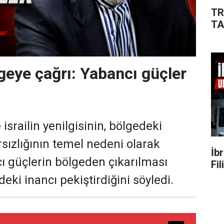
TR
TA
lgeye çağrı: Yabancı güçler
 israilin yenilgisinin, bölgedeki
rsızlığının temel nedeni olarak
İb
 güçlerin bölgeden çıkarılması
Fi
eki inancı pekiştirdiğini söyledi.