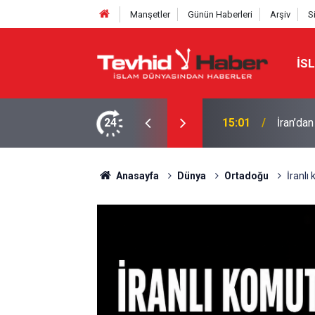
Manşetler
Günün Haberleri
Arşiv
S
İS
Eski CIA
üçler çıkarılmalı
24
14:17
geri kal
Anasayfa
Dünya
Ortadoğu
İranlı