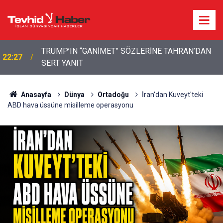
22:13
İbrahimî Bir Seda: Uluslararası Filistin Konvoyu
Anasayfa
Dünya
Ortadoğu
İran'dan Kuveyt'teki
ABD hava üssüne misilleme operasyonu