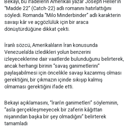
Bekayi, bu ifadelerin Amerikalı yazar Joseph Heller’in
“Madde 22” (Catch-22) adlı romanını hatırlattığını
söyledi. Romanda “Milo Minderbinder” adlı karakterin
savaşı kâr ve açgözlülük için bir araca
dönüştürdüğüne dikkat çekti.
İranlı sözcü, Amerikalıların İran konusunda
Venezuela’da izledikleri yolun benzerini
izleyeceklerine dair vaatlerde bulunduğunu belirterek,
ancak herhangi birinin “savaş ganimetlerini”
paylaşabilmesi için öncelikle savaşı kazanmış olması
gerektiğini, bir çıkmazın içinde sıkışıp kalmış
olmaması gerektiğini ifade etti.
Bekayi açıklamasını, “İran’ın ganimetleri” söyleminin,
“asla gerçekleşmeyecek bir zaferin kâğıttan
nişanından başka bir şey olmadığını” belirterek
tamamladı