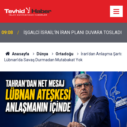
09:08
İŞGALCİ İSRAİL’İN İRAN PLANI DUVARA TOSLADI
Anasayfa
Dünya
Ortadoğu
İran’dan Anlaşma Şartı:
Lübnan’da Savaş Durmadan Mutabakat Yok