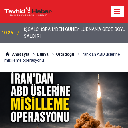
İŞGALCİ İSRAİL’DEN GÜNEY LÜBNAN’A GECE BOYU
10:26
SALDIRI
Anasayfa
Dünya
Ortadoğu
İran'dan ABD üslerine
misilleme operasyonu