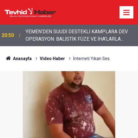
YEMEN’DEN SUUDİ DESTEKLİ KAMPLARA DEV
20:50
OPERASYON: BALİSTİK FÜZE VE İHA’LARLA
VURULDULAR
Boykottan kaçmaya çalışan Algida yeni bir marka
18:39
ismi buldu!
Anasayfa
Video Haber
İnterneti Yıkan Ses