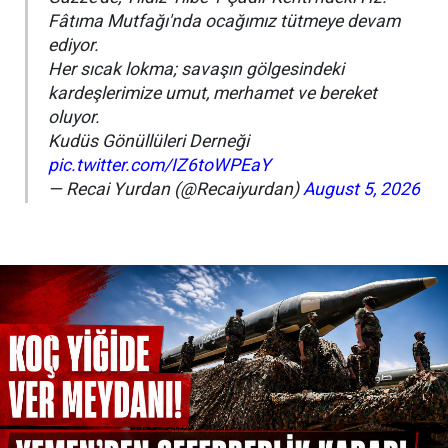
Fâtıma Mutfağı'nda ocağımız tütmeye devam
ediyor.
Her sıcak lokma; savaşın gölgesindeki
kardeşlerimize umut, merhamet ve bereket
oluyor.
Kudüs Gönüllüleri Derneği
pic.twitter.com/IZ6toWPEaY
— Recai Yurdan (@Recaiyurdan)
August 5, 2026