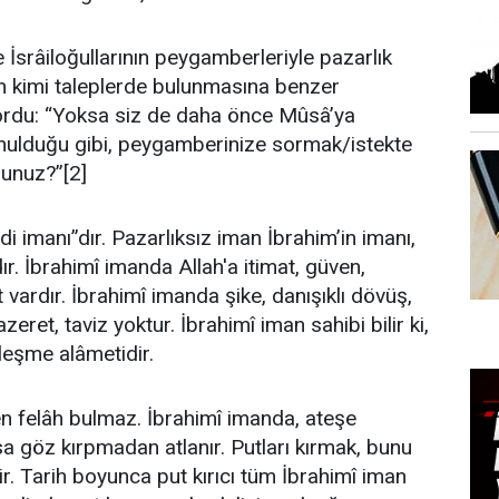
 İsrâiloğullarının peygamberleriyle pazarlık
n kimi taleplerde bulunmasına benzer
yordu: “Yoksa siz de daha önce Mûsâ’ya
unulduğu gibi, peygamberinize sormak/istekte
sunuz?”[2]
di imanı”dır. Pazarlıksız iman İbrahim’in imanı,
ır. İbrahimî imanda Allah'a itimat, güven,
 vardır. İbrahimî imanda şike, danışıklı dövüş,
eret, taviz yoktur. İbrahimî iman sahibi bilir ki,
leşme alâmetidir.
n felâh bulmaz. İbrahimî imanda, ateşe
a göz kırpmadan atlanır. Putları kırmak, bunu
ir. Tarih boyunca put kırıcı tüm İbrahimî iman