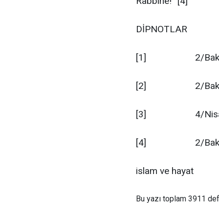
Rabbine!” [4]
DİPNOTLAR
[1] 2/Bakar
[2] 2/Bakara
[3] 4/Nisâ,
[4] 2/Bakara, 1
islam ve hayat
Bu yazı toplam 3911 de