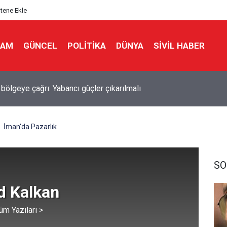
itene Ekle
LAM
GÜNCEL
POLITIKA
DÜNYA
SIVIL HABER
 bölgeye çağrı: Yabancı güçler çıkarılmalı
 Direktörü Panetta: İran savaşı Washington'u zayıflattı, rakiplere 
dık
İman'da Pazarlık
SO
 Kalkan
üm Yazıları >