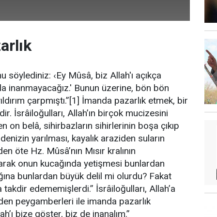
arlık
u söylediniz: ‹Ey Mûsâ, biz Allah'ı açıkça
a inanmayacağız.' Bunun üzerine, bön bön
ıldırım çarpmıştı.”[1] İmanda pazarlık etmek, bir
r. İsrâiloğulları, Allah’ın birçok mucizesini
n on belâ, sihirbazların sihirlerinin boşa çıkıp
denizin yarılması, kayalık araziden suların
den öte Hz. Mûsâ’nın Mısır kralının
larak onun kucağında yetişmesi bunlardan
rlığına bunlardan büyük delil mi olurdu? Fakat
la takdir edememişlerdi.” İsrâiloğulları, Allah’a
ünden peygamberleri ile imanda pazarlık
ah’ı bize göster, biz de inanalım.”