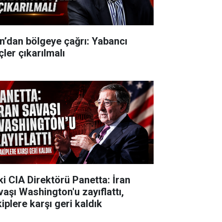
an’dan bölgeye çağrı: Yabancı
çler çıkarılmalı
ki CIA Direktörü Panetta: İran
vaşı Washington'u zayıflattı,
iplere karşı geri kaldık