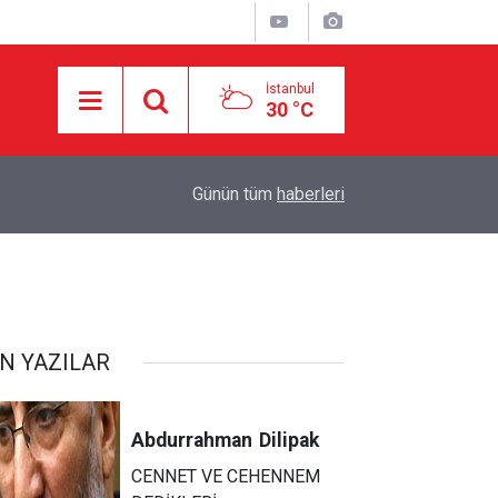
İstanbul
30 °C
karşı
11:22
MEKKE ANLAŞMASI KİME KARŞI?
Günün tüm
haberleri
N YAZILAR
Abdurrahman
Dilipak
CENNET VE CEHENNEM