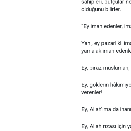
sahipleri, putçular 
olduğunu bilirler.
“Ey iman edenler, iman
Yani, ey pazarlıklı i
yamalak iman edenler
Ey, biraz müslüman, b
Ey, göklerin hâkimiye
verenler!
Ey, Allah’ıma da ina
Ey, Allah rızası için 