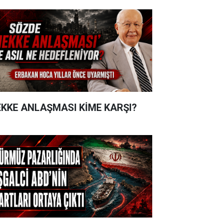
KKE ANLAŞMASI KİME KARŞI?