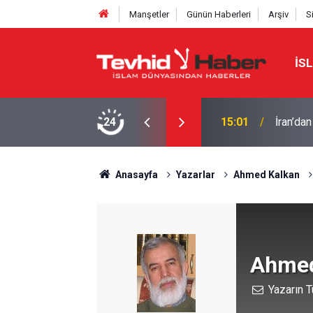
Manşetler
Günün Haberleri
Arşiv
S
İS
15:01
İran’dan
Eski CIA
24
14:17
geri kal
Anasayfa
Yazarlar
Ahmed Kalkan
Ahmed
Yazarın T