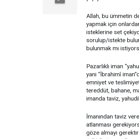
Allah, bu ümmetin de
yapmak için onlarda
isteklerine set çeki
sorulup/istekte bul
bulunmak mı istiyor
Pazarlıklı iman “yahu
yani “İbrahimî iman”d
emniyet ve teslimiyet
tereddüt, bahane, maz
imanda taviz, yahudi
İmanından taviz vere
atlanması gerekiyors
göze almayı gerektir