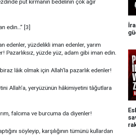
nezdinde put kırmanın bedelinin çok ağır
İr
 edin...” [3]
gü
man edenler, yüzdelikli iman edenler, yarım
! Pazarlıksız, yüzde yüz, adam gibi iman edin.
iraz lâik olmak için Allah’la pazarlık edenler!
tini Allah’a, yeryüzünün hâkimiyetini tâğutlara
Es
nırım, falcıma ve burcuma da diyenler!
sa
rak
yaptığını söyleyip, karşılığının tümünü kullardan