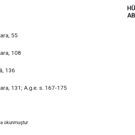
HÜ
AB
a, 55
, 108
 136
31; A.g.e. s. 167-175
fa okunmuştur