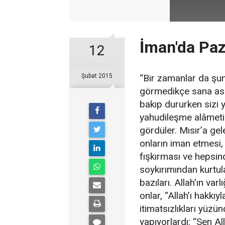
İman'da Paz
12
Şubat 2015
“Bir zamanlar da şun
görmedikçe sana asl
bakıp dururken sizi y
yahudileşme alâmetidi
gördüler. Mısır’a gele
onların iman etmesi, 
fışkırması ve hepsin
soykırımından kurtu
bazıları. Allah’ın va
onlar, “Allah’ı hakkıy
itimatsızlıkları yüz
yapıyorlardı: “Sen All