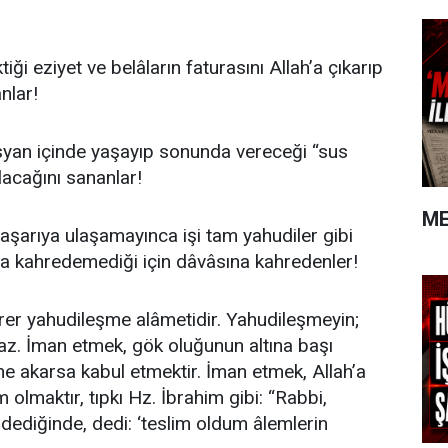
iği eziyet ve belâların faturasını Allah’a çıkarıp
nlar!
syan içinde yaşayıp sonunda vereceği “sus
ulacağını sananlar!
ME
şarıya ulaşamayınca işi tam yahudiler gibi
’a kahredemediği için dâvâsına kahredenler!
birer yahudileşme alâmetidir. Yahudileşmeyin;
az. İman etmek, gök oluğunun altına başı
 ne akarsa kabul etmektir. İman etmek, Allah’a
m olmaktır, tıpkı Hz. İbrahim gibi: “Rabbi,
’ dediğinde, dedi: ‘teslim oldum âlemlerin