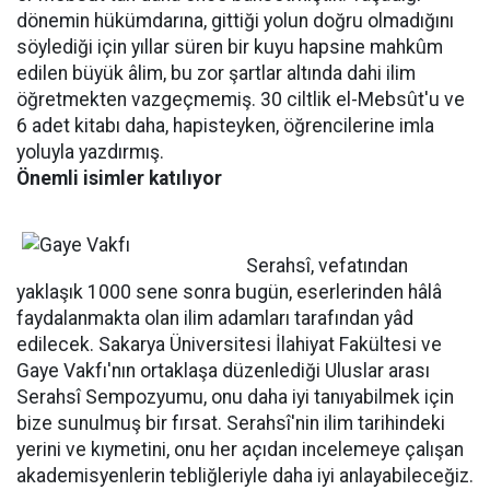
dönemin hükümdarına, gittiği yolun doğru olmadığını
söylediği için yıllar süren bir kuyu hapsine mahkûm
edilen büyük âlim, bu zor şartlar altında dahi ilim
öğretmekten vazgeçmemiş. 30 ciltlik el-Mebsût'u ve
6 adet kitabı daha, hapisteyken, öğrencilerine imla
yoluyla yazdırmış.
Önemli isimler katılıyor
Serahsî, vefatından
yaklaşık 1000 sene sonra bugün, eserlerinden hâlâ
faydalanmakta olan ilim adamları tarafından yâd
edilecek. Sakarya Üniversitesi İlahiyat Fakültesi ve
Gaye Vakfı'nın ortaklaşa düzenlediği Uluslar arası
Serahsî Sempozyumu, onu daha iyi tanıyabilmek için
bize sunulmuş bir fırsat. Serahsî'nin ilim tarihindeki
yerini ve kıymetini, onu her açıdan incelemeye çalışan
akademisyenlerin tebliğleriyle daha iyi anlayabileceğiz.