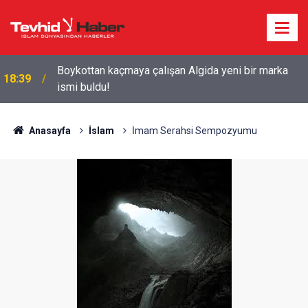
Boykottan kaçmaya çalışan Algida yeni bir marka
18:39
ismi buldu!
Starbucks'tan 'Tarihi' Skandal: Polisler genel
18:29
merkezi bastı!
Anasayfa
İslam
İmam Serahsi Sempozyumu