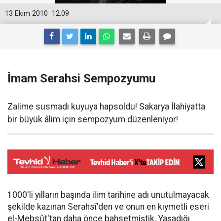
13 Ekim 2010
12:09
İmam Serahsi Sempozyumu
Zalime susmadı kuyuya hapsoldu! Sakarya İlahiyatta
bir büyük âlim için sempozyum düzenleniyor!
1000'li yılların başında ilim tarihine adı unutulmayacak
şekilde kazınan Serahsî'den ve onun en kıymetli eseri
el-Mebsût'tan daha önce bahsetmiştik. Yaşadığı