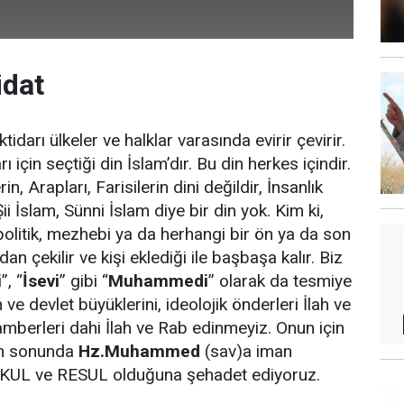
idat
ktidarı ülkeler ve halklar varasında evirir çevirir.
arı için seçtiği din İslam’dır. Bu din herkes içindir.
n, Arapları, Farisilerin dini değildir, İnsanlık
 Şii İslam, Sünni İslam diye bir din yok. Kim ki,
k, politik, mezhebi ya da herhangi bir ön ya da son
an çekilir ve kişi eklediği ile başbaşa kalır. Biz
i
”, “
İsevi
” gibi “
Muhammedi
” olarak da tesmiye
 ve devlet büyüklerini, ideolojik önderleri İlah ve
berleri dahi İlah ve Rab edinmeyiz. Onun için
’in sonunda
Hz.Muhammed
(sav)a iman
 KUL ve RESUL olduğuna şehadet ediyoruz.