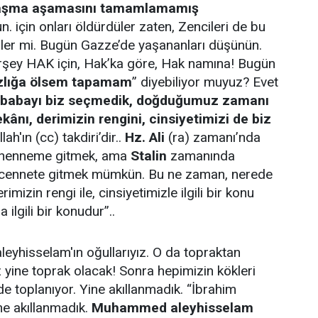
laşma aşamasını tamamlamamış
un. için onları öldürdüler zaten, Zencileri de bu
diler mi. Bugün Gazze’de yaşananları düşünün.
rşey HAK için, Hak’ka göre, Hak namına! Bugün
zlığa ölsem tapamam
” diyebiliyor muyuz? Evet
babayı biz seçmedik, doğduğumuz zamanı
nı, derimizin rengini, cinsiyetimizi de biz
llah'ın (cc) takdiri’dir..
Hz. Ali
(ra) zamanı’nda
ehenneme gitmek, ama
Stalin
zamanında
 cennete gitmek mümkün. Bu ne zaman, nerede
mizin rengi ile, cinsiyetimizle ilgili bir konu
 ilgili bir konudur”..
leyhisselam'ın oğullarıyız. O da topraktan
 yine toprak olacak! Sonra hepimizin kökleri
de toplanıyor. Yine akıllanmadık. “İbrahim
ne akıllanmadık.
Muhammed aleyhisselam