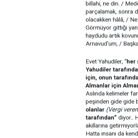
billahi, ne din. / Med
parçalamak, sonra da
olacakken hâlâ, / Ne
Görmüyor gittiği yan
haydudu artık kovun
Arnavud'um, / Başka
Evet Yahudiler, “
her 
Yahudiler tarafınd
için, onun tarafınd
Almanlar için Alma
Aslında kelimeler far
peşinden gide gide bu
olanlar
(Vergi veren
tarafından”
diyor.. H
akıllarına getirmiyorla
Hatta insanı da kend