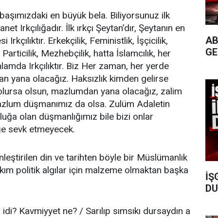
başımızdaki en büyük bela. Biliyorsunuz ilk
anet Irkçılığadır. İlk ırkçı Şeytan’dır, Şeytanın en
AB
 Irkçılıktır. Erkekçilik, Feministlik, İşçicilik,
GE
, Particilik, Mezhebçilik, hatta İslamcılık, her
anlamda Irkçılıktır. Biz Her zaman, her yerde
 yana olacağız. Haksızlık kimden gelirse
 olursa olsun, mazlumdan yana olacağız, zalim
azlum düşmanımız da olsa. Zulüm Adaletin
luğa olan düşmanlığımız bile bizi onlar
iğe sevk etmeyecek.
nleştirilen din ve tarihten böyle bir Müslümanlık
akım politik algılar için malzeme olmaktan başka
İŞ
DU
m idi? Kavmiyyet ne? / Sarılıp sımsıkı dursaydın a