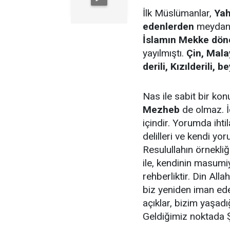
İlk Müslümanlar,
Yah
edenlerden
meydana
İslamın Mekke dön
yayılmıştı.
Çin, Mala
derili, Kızılderili, b
Nas ile sabit bir ko
Mezheb
de olmaz. İ
içindir. Yorumda ihtil
delilleri ve kendi yoru
Resulullahın örnekli
ile, kendinin masumiy
rehberliktir. Din Alla
biz yeniden iman edel
açıklar, bizim yaşad
Geldiğimiz noktada Şey