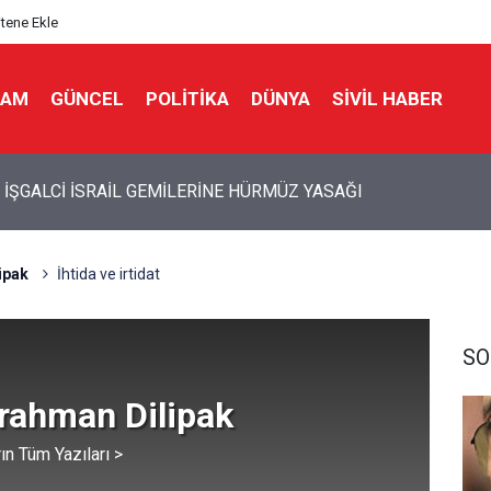
itene Ekle
LAM
GÜNCEL
POLITIKA
DÜNYA
SIVIL HABER
İ İSRAİL’İN İRAN PLANI DUVARA TOSLADI
ipak
İhtida ve irtidat
SO
rahman Dilipak
ın Tüm Yazıları >