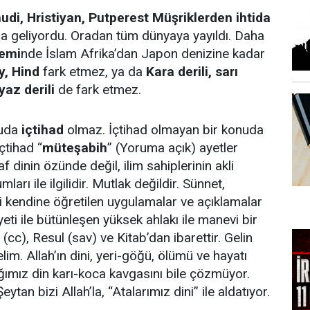
udi, Hristiyan, Putperest Müşriklerden ihtida
 geliyordu. Oradan tüm dünyaya yayıldı. Daha
emi
nde İslam Afrika’dan Japon denizine kadar
y, Hind
fark etmez, ya da
Kara derili, sarı
eyaz derili
de fark etmez.
nuda
içtihad
olmaz. İçtihad olmayan bir konuda
çtihad “
müteşabih
” (Yoruma açık) ayetler
af dinin özünde değil, ilim sahiplerinin akli
mları ile ilgilidir. Mutlak değildir. Sünnet,
ği kendine öğretilen uygulamalar ve açıklamalar
eti ile bütünleşen yüksek ahlakı ile manevi bir
h (cc), Resul (sav) ve Kitab’dan ibarettir. Gelin
im. Allah’ın dini, yeri-göğü, ölümü ve hayatı
ığımız din karı-koca kavgasını bile çözmüyor.
tan bizi Allah’la, “Atalarımız dini” ile aldatıyor.