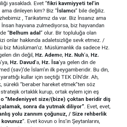
iği yasakladı. Evet “
fikri kavmiyyeti tel’in
, ama dinleyen kim? Biz “
İslamcı
” bile değiliz.
ebimiz , Tarikatımız da var. Biz İnsanız ama
Bir İnsan hayvana zulmediyorsa, biz hayvandan
 de “
Belhum adal
” olur. Bir topluluğa olan
izi onlar hakkında adaletsizliğe sevk etmez. /
ü biz Müslüman'ız. Müslümanlık da sadece Hz.
len din değil,
Hz. Adem
e,
Hz. Nuh
’a,
Hz.
a
’ya,
Hz. Davud
’a,
Hz. İsa
’ya gelen din de
ed (sav)’de İslam’ın ilk peygamberidir. Bu din,
) yarattığı kullar için seçtiği TEK DİN’dir. Ah,
k, sürekli “beraber hareket etmek”ten söz
, stratejik ortaklık kurup, ortak eylem için eş
z
o “Medeniyyet size/(bize) çoktan beridir diş
arçalamak, sonra da yutmak diliyor”
. Evet, evet,
yanlış yolu zannım çoğunuz,
/ Size rehberlik
k kovunuz
”. Evet kovun o İns’in Şeytanlarını,