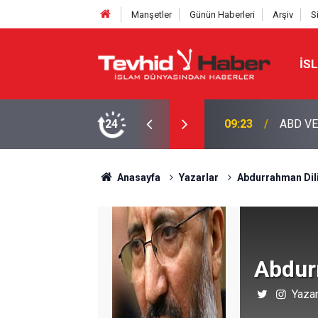
Manşetler
Günün Haberleri
Arşiv
S
İS
LERİNE HÜRMÜZ YASAĞI
24
09:08
İŞGALC
Anasayfa
Yazarlar
Abdurrahman Dil
Abdur
Yazar