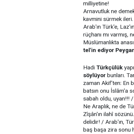
milliyetine!
Arnavutluk ne demek?
kavmini sürmek ileri.
Arab'ın Türk'e, Laz'ı
rüçhanı mı varmış, 
Müslümanlıkta anası
tel'in ediyor Peyg
Hadi
Türkçülük
yap
söylüyor
bunları. Tar
zaman Akif’ten: En b
batsın onu İslâm'a s
sabah oldu, uyan!!! 
Ne Araplık, ne de Tü
Zîşân'ın ilahî sözünü
delidir! / Arab'ın, T
baş başa zira sonu 