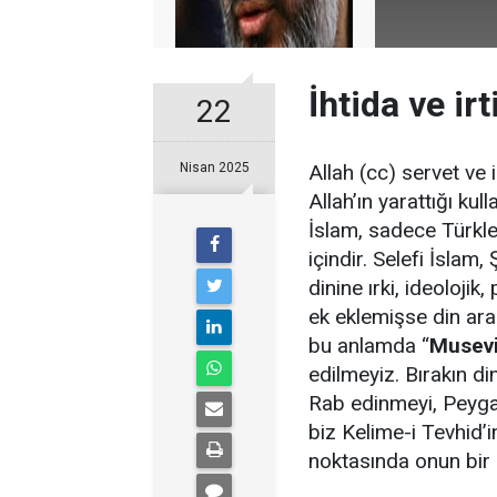
İhtida ve irt
22
Nisan 2025
Allah (cc) servet ve i
Allah’ın yarattığı kull
İslam, sadece Türkleri
içindir. Selefi İslam,
dinine ırki, ideoloji
ek eklemişse din arad
bu anlamda “
Musev
edilmeyiz. Bırakın din
Rab edinmeyi, Peygam
biz Kelime-i Tevhid
noktasında onun bir