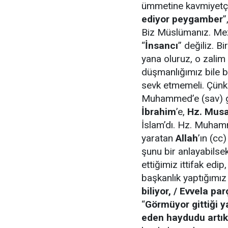
ümmetine kavmiyetçil
ediyor peygamber
”
Biz Müslümanız. Mezh
“
İnsancı
” değiliz. 
yana oluruz, o zalim
düşmanlığımız bile b
sevk etmemeli. Çünk
Muhammed’e (sav) ge
İbrahim
’e,
Hz. Mus
İslam’dı. Hz. Muhamm
yaratan
Allah
’ın (cc
şunu bir anlayabilse
ettiğimiz ittifak edip
başkanlık yaptığımı
biliyor, / Evvela p
“
Görmüyor gittiği 
eden haydudu artı