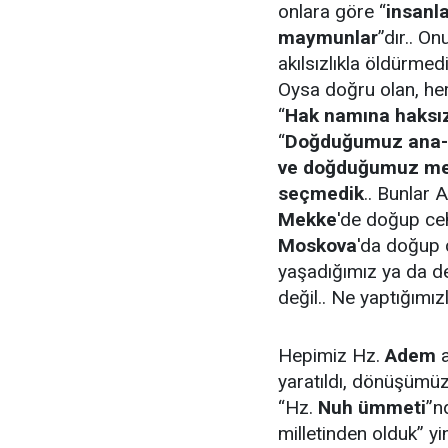
onlara göre “
insan
maymunlar
”dır.. On
akılsızlıkla öldürme
Oysa doğru olan, he
“
Hak namına haksı
“
Doğduğumuz ana-
ve doğduğumuz mekâ
seçmedik
.. Bunlar A
Mekke
'de doğup c
Moskova
'da doğup
yaşadığımız ya da deri
değil.. Ne yaptığımızla
Hepimiz Hz.
Adem
a
yaratıldı, dönüşümüz
“Hz.
Nuh ümmeti
”n
milletinden olduk” yi