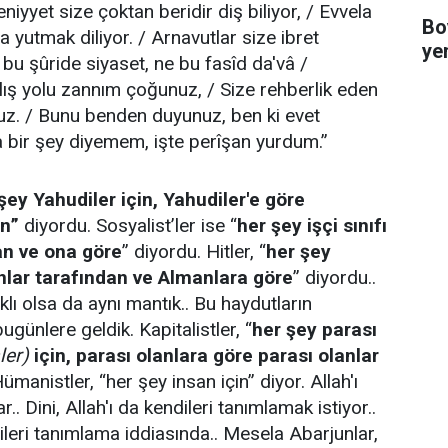
eniyyet size çoktan beridir diş biliyor, / Evvela
Bo
 yutmak diliyor. / Arnavutlar size ibret
ye
 bu şûride siyaset, ne bu fasîd da'vâ /
lış yolu zannım çoğunuz, / Size rehberlik eden
uz. / Bunu benden duyunuz, ben ki evet
 bir şey diyemem, işte perîşan yurdum.”
şey Yahudiler için, Yahudiler'e göre
an”
diyordu. Sosyalist’ler ise “
her şey işçi sınıfı
an ve ona göre
” diyordu. Hitler, “
her şey
nlar tarafından ve Almanlara göre
” diyordu..
klı olsa da aynı mantık.. Bu haydutların
günlere geldik. Kapitalistler, “
her şey parası
ler)
için, parası olanlara göre parası olanlar
ümanistler, “her şey insan için” diyor. Allah'ı
r.. Dini, Allah'ı da kendileri tanımlamak istiyor..
ileri tanımlama iddiasında.. Mesela Abarjunlar,