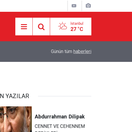
İstanbul
27 °C
05:57
Makale: Muhasara İçindeki Topraklarda Aşk.
Günün tüm
haberleri
N YAZILAR
Abdurrahman
Dilipak
CENNET VE CEHENNEM