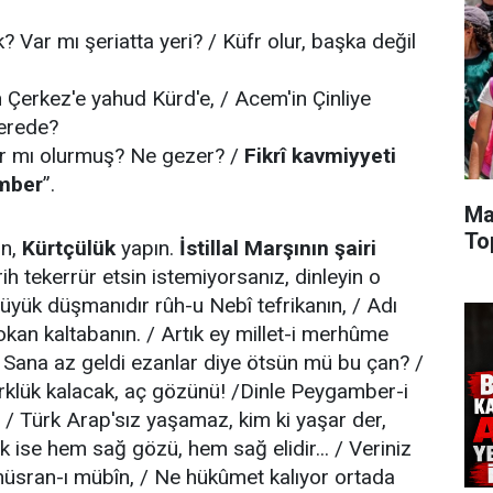
 Var mı şeriatta yeri? / Küfr olur, başka değil
n Çerkez'e yahud Kürd'e, / Acem'in Çinliye
nerede?
r mı olurmuş? Ne gezer? /
Fikrî kavmiyyeti
amber
”.
Ma
To
ın,
Kürtçülük
yapın.
İstillal Marşının şairi
ih tekerrür etsin istemiyorsanız, dinleyin o
üyük düşmanıdır rûh-u Nebî tefrikanın, / Adı
okan kaltabanın. / Artık ey millet-i merhûme
/ Sana az geldi ezanlar diye ötsün mü bu çan? /
rklük kalacak, aç gözünü! /Dinle Peygamber-i
. / Türk Arap'sız yaşamaz, kim ki yaşar der,
ürk ise hem sağ gözü, hem sağ elidir... / Veriniz
hüsran-ı mübîn, / Ne hükûmet kalıyor ortada