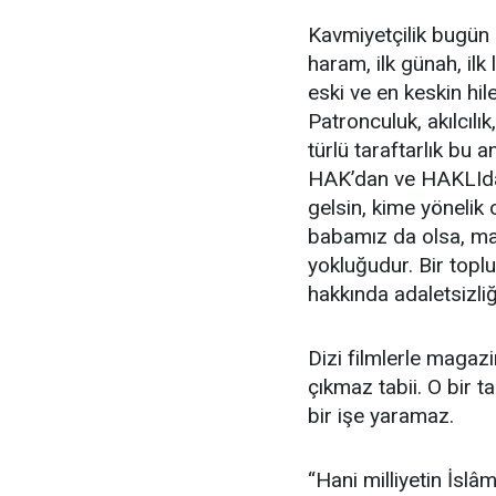
Kavmiyetçilik bugün 
haram, ilk günah, ilk l
eski ve en keskin hilesi
Patronculuk, akılcılık
türlü taraftarlık bu 
HAK’dan ve HAKLIdan
gelsin, kime yönelik
babamız da olsa, m
yokluğudur. Bir toplu
hakkında adaletsizl
Dizi filmlerle magazi
çıkmaz tabii. O bir t
bir işe yaramaz.
“Hani milliyetin İslâ