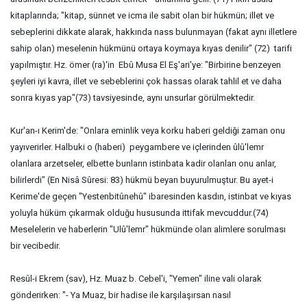
kitaplarında; "kitap, sünnet ve icma ile sabit olan bir hükmün; illet ve
sebeplerini dikkate alarak, hakkında nass bulunmayan (fakat aynı illetlere
sahip olan) meselenin hükmünü ortaya koymaya kıyas denilir" (72) tarifi
yapılmıştır. Hz. ömer (ra)'in Ebû Musa El Eş'ari'ye: "Birbirine benzeyen
şeyleri iyi kavra, illet ve sebeblerini çok hassas olarak tahlil et ve daha
sonra kıyas yap"(73) tavsiyesinde, aynı unsurlar görülmektedir.
Kur'an-ı Kerim'de: "Onlara eminlik veya korku haberi geldiği zaman onu
yayıverirler. Halbuki o (haberi) peygambere ve içlerinden ûlû'lemr
olanlara arzetseler, elbette bunların istinbata kadir olanları onu anlar,
bilirlerdi" (En Nisâ Sûresi: 83) hükmü beyan buyurulmuştur. Bu ayet-i
Kerime'de geçen "Yestenbitûnehû" ibaresinden kasdın, istinbat ve kıyas
yoluyla hüküm çıkarmak olduğu hususunda ittifak mevcuddur.(74)
Meselelerin ve haberlerin "Ulû'lemr" hükmünde olan alimlere sorulması
bir vecibedir.
Resûl-i Ekrem (sav), Hz. Muaz b. Cebel'i, "Yemen" iline vali olarak
gönderirken: "- Ya Muaz, bir hadise ile karşılaşırsan nasıl