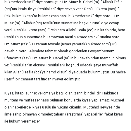
hükmedeceksin?" diye sormuştur. Hz. Muaz b. Cebel (ra): "Allahû Teâla
(cc)'nın kitabı ile ya Resûlallah" diye cevap verir. Resûl-i Ekrem (sav): "-
Peki hükmü kitap'ta bulamazsan nasıl hükmedersin?" diye sordu. Hz.
Muaz (ra): "Allah'ın(cc) resûlü'nün sünnet'ine başvururum" diye cevap
verdi. Resûl-i Ekrem (sav): "Peki hem Allahû Teâla (cc)'nın kitabında, hem
Resûlü'nün sünnetinde bulamazsan nasıl hükmedersin?" sualini sordu.
Hz. Muaz (ra): "- O zaman reyimle (Kıyas yaparak) hükmederim"(75)
cevabını verdi. Alemlere rahmet olarak gönderilen Peygamberimiz
Efendimiz (sav), Hz. Muaz b. Cebel (ra)'in bu cevabından memnun olmuş
ve: "Resûlullah'ın elçisini, Resûlullah'ı hoşnud edecek şeye muvaffak
kılan Allahû Teâla (cc)'ya hamd olsun" diye duada bulunmuştur. Bu hadis-
i şerif, bir cemaat tarafından rivayet edilmiştir.
Kıyas; kitap, sünnet ve icma'ya bağlı olan, zanni bir delildir. Hakkında
muhtem ve müfesser nass bulunan konularda kıyas yapılamaz. Mücmel
olan haberlerde, kıyas usûlü ile hüküm çıkarılır. Müctehid seviyesinde
ilme sahip olmayan kimseler; taharri (araştırma) yapabilirler, fakat kıyas
ile hüküm veremezler.