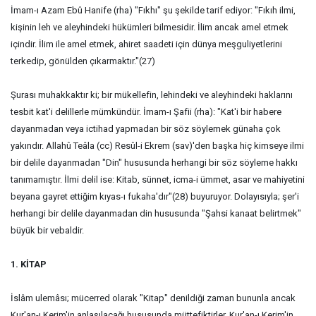
İmam-ı Azam Ebû Hanife (rha) "Fıkhı" şu şekilde tarif ediyor: "Fıkıh ilmi,
kişinin leh ve aleyhindeki hükümleri bilmesidir. İlim ancak amel etmek
içindir. İlim ile amel etmek, ahiret saadeti için dünya meşguliyetlerini
terkedip, gönülden çıkarmaktır."(27)
Şurası muhakkaktır ki; bir mükellefin, lehindeki ve aleyhindeki haklarını
tesbit kat'i delillerle mümkündür. İmam-ı Şafii (rha): "Kat'i bir habere
dayanmadan veya ictihad yapmadan bir söz söylemek günaha çok
yakındır. Allahû Teâla (cc) Resûl-i Ekrem (sav)'den başka hiç kimseye ilmi
bir delile dayanmadan "Din" hususunda herhangi bir söz söyleme hakkı
tanımamıştır. İlmi delil ise: Kitab, sünnet, icma-i ümmet, asar ve mahiyetini
beyana gayret ettiğim kıyas-ı fukaha'dır"(28) buyuruyor. Dolayısıyla; şer'i
herhangi bir delile dayanmadan din hususunda "Şahsi kanaat belirtmek"
büyük bir vebaldir.
1. KİTAP
İslâm ulemâsı; mücerred olarak "Kitap" denildiği zaman bununla ancak
Kur'an-ı Kerim'in anlaşılacağı hususunda müttefiktirler. Kur'an-ı Kerim'in