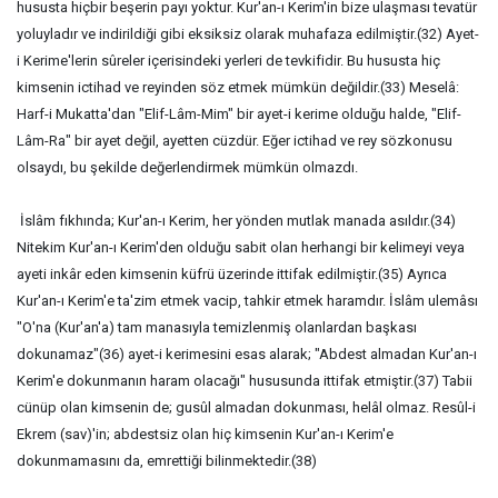
hususta hiçbir beşerin payı yoktur. Kur'an-ı Kerim'in bize ulaşması tevatür
yoluyladır ve indirildiği gibi eksiksiz olarak muhafaza edilmiştir.(32) Ayet-
i Kerime'lerin sûreler içerisindeki yerleri de tevkifidir. Bu hususta hiç
kimsenin ictihad ve reyinden söz etmek mümkün değildir.(33) Meselâ:
Harf-i Mukatta'dan "Elif-Lâm-Mim" bir ayet-i kerime olduğu halde, "Elif-
Lâm-Ra" bir ayet değil, ayetten cüzdür. Eğer ictihad ve rey sözkonusu
olsaydı, bu şekilde değerlendirmek mümkün olmazdı.
İslâm fıkhında; Kur'an-ı Kerim, her yönden mutlak manada asıldır.(34)
Nitekim Kur'an-ı Kerim'den olduğu sabit olan herhangi bir kelimeyi veya
ayeti inkâr eden kimsenin küfrü üzerinde ittifak edilmiştir.(35) Ayrıca
Kur'an-ı Kerim'e ta'zim etmek vacip, tahkir etmek haramdır. İslâm ulemâsı
"O'na (Kur'an'a) tam manasıyla temizlenmiş olanlardan başkası
dokunamaz"(36) ayet-i kerimesini esas alarak; "Abdest almadan Kur'an-ı
Kerim'e dokunmanın haram olacağı" hususunda ittifak etmiştir.(37) Tabii
cünüp olan kimsenin de; gusûl almadan dokunması, helâl olmaz. Resûl-i
Ekrem (sav)'in; abdestsiz olan hiç kimsenin Kur'an-ı Kerim'e
dokunmamasını da, emrettiği bilinmektedir.(38)