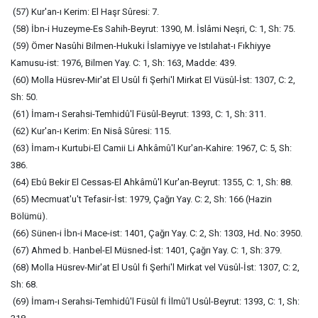
(57) Kur'an-ı Kerim: El Haşr Sûresi: 7.
(58) İbn-i Huzeyme-Es Sahih-Beyrut: 1390, M. İslâmi Neşri, C: 1, Sh: 75.
(59) Ömer Nasûhi Bilmen-Hukuki İslamiyye ve Istılahat-ı Fıkhiyye
Kamusu-ist: 1976, Bilmen Yay. C: 1, Sh: 163, Madde: 439.
(60) Molla Hüsrev-Mir'at El Usûl fi Şerhi'l Mirkat El Vüsûl-İst: 1307, C: 2,
Sh: 50.
(61) İmam-ı Serahsi-Temhidû'l Füsûl-Beyrut: 1393, C: 1, Sh: 311.
(62) Kur'an-ı Kerim: En Nisâ Sûresi: 115.
(63) İmam-ı Kurtubi-El Camii Li Ahkâmû'l Kur'an-Kahire: 1967, C: 5, Sh:
386.
(64) Ebû Bekir El Cessas-El Ahkâmû'l Kur'an-Beyrut: 1355, C: 1, Sh: 88.
(65) Mecmuat'u't Tefasir-İst: 1979, Çağrı Yay. C: 2, Sh: 166 (Hazin
Bölümü).
(66) Sünen-i İbn-i Mace-ist: 1401, Çağrı Yay. C: 2, Sh: 1303, Hd. No: 3950.
(67) Ahmed b. Hanbel-El Müsned-İst: 1401, Çağrı Yay. C: 1, Sh: 379.
(68) Molla Hüsrev-Mir'at El Usûl fi Şerhi'l Mirkat vel Vüsûl-İst: 1307, C: 2,
Sh: 68.
(69) İmam-ı Serahsi-Temhidû'l Füsûl fi İlmû'l Usûl-Beyrut: 1393, C: 1, Sh: