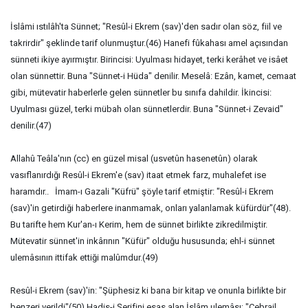
İslâmi ıstılâh'ta Sünnet; "Resûl-i Ekrem (sav)'den sadır olan söz, fiil ve
takrirdir" şeklinde tarif olunmuştur.(46) Hanefi fûkahası amel açısından
sünneti ikiye ayırmıştır. Birincisi: Uyulması hidayet, terki kerâhet ve isâet
olan sünnettir. Buna "Sünnet-i Hüda" denilir. Meselâ: Ezân, kamet, cemaat
gibi, mütevatir haberlerle gelen sünnetler bu sınıfa dahildir. İkincisi:
Uyulması güzel, terki mübah olan sünnetlerdir. Buna "Sünnet-i Zevaid"
denilir.(47)
Allahû Teâla'nın (cc) en güzel misal (usvetûn hasenetûn) olarak
vasıflanırdığı Resûl-i Ekrem'e (sav) itaat etmek farz, muhalefet ise
haramdır.. İmam-ı Gazali "Küfrü" şöyle tarif etmiştir: "Resûl-i Ekrem
(sav)'in getirdiği haberlere inanmamak, onları yalanlamak küfürdür"(48).
Bu tarifte hem Kur'an-ı Kerim, hem de sünnet birlikte zikredilmiştir.
Mütevatir sünnet'in inkârının "Küfür" olduğu hususunda; ehl-i sünnet
ulemâsının ittifak ettiği malûmdur.(49)
Resûl-i Ekrem (sav)'in: "Şüphesiz ki bana bir kitap ve onunla birlikte bir
benzeri verildi"(50) Hadis-i Şerifini esas alan İslâm ulemâsı; "Cebrail