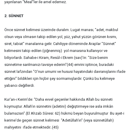
yayınlanan "Meal"ler ile amel edemez.
2. SÜNNET
Önce sünnet kelimesi üzerinde duralım. Lugat manası; "adet, makbul
olsun veya olmasın takip edilen yol, yüz, yahut yüzün görünen kısmı,
siret, tabiat" manalarına gelir. Cahiliyye döneminde Araplar "Sünnet"
kelimesini takip edilen (çiğnenmiş) yol manasına kullanıyor ve
biliyorlardı. Sahabe-i Kiram, Resûl-i Ekrem (sav)'in: "Size benim
sünnetime sarılmanızı tavsiye ederim"(44) emrini işitince, buradaki
sünnet lafzından "O'nun umumi ve hususi hayatındaki davranışlarını ifade
ettiğini" bildikleri için hiçbir şey sormamışlardır. Çünkü bu kelimeye
yabancı değillerdi.
Kur'an-ı Kerim'de: "Daha evvel geçenler hakkında Allah bu sünneti
koymuştur. Allah'ın sünnetini (adetini) değiştirmeye ise asla imkân
bulamazsın".(El Ahzab Sûresi: 62) hükmü beyan buyurulmuştur Bu ayet-i
kerime'de geçen sünnet kelimesi "Adetûllah'ın" (veya sünnetûllah)
mahiyetini ifade etmektedir..(45)