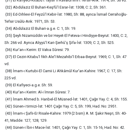
(31) El Kafiyeci-Kitabu't Taysir fi Kavaidi ilmi't Tefsir-Ank: 1974, Sh: 56 vd.
(32) Abdülaziz El Buhari-Keşfû'l Esrar-İst: 1308, C: 2, Sh: 361.
(33) Ed-Dihlevi-El Feyzû'l Kebir-İst: 1980, Sh: 88, ayrıca İsmail Cerrahoğlu-
Tefsir Usûlü-Ank: 1971, Sh: 53.
(34) Abdülaziz El Buhari-a.g.e. C: 1, Sh: 19.
(35) Şeyh Nizamüddin ve bir Heyet-El Feteva-i Hindiyye-Beyrut: 1400, C: 2,
Sh: 266 vd. Ayrıca Aliyyü'l Kari-Şerhû'ş Şifa-İst: 1309, C: 2, Sh: 525.
(36) Kur'an-ı Kerim: El Vakıa Sûresi: 79.
(37) El Ceziri-Kitabu'l fıkh Ale'l Mezahibi'l Erbaa-Beyrut: 1969, C: 1, Sh: 47
vd.
(38) İmam-ı Kurtubi-El Camii Li Ahkâmûl Kur'an-Kahire: 1967, C: 17, Sh:
225 vd.
(39) El Kafiyeci-a.g.e. Sh: 59.
(40) Kur'an-ı Kerim: Al-i İmran Sûresi: 7.
(41) İmam Ahmed b. Hanbel-El Müsned-İst: 1401, Çağrı Yay. C: 4, Sh: 155.
(42) Sünen-i tirmizi-İst: 1401 Çağrı Yay. C: 5, Sh: 199, Had. No: 2951.
(43) İmam-ı Şafii-Er Risale-Kahire: 1979 (2 bsm) A. M. Şakir Neşri, Sh: 40-
41, Madde: 127, 128, 129.
(44) Sünen-i İbn-i Mace-İst: 1401, Çağrı Yay. C: 1, Sh: 15-16, Had. No: 42.