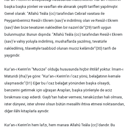
başka başka yönleri ve vasıfları ele alınarak çeşitli tarifleri yapılmıştır.
Genel olarak: "Allahû Teâla (cc) tarafından Cebrail vasıtası ile
Peygamberimiz Resûl-i Ekrem (sav)'e indirilmiş olan ve Resûl-i Ekrem
(sav)'den bize tevatüren nakledilen bir nazım'dır"(29) tarifi uygun
bulunmuştur. Bunun dışında: "Allahû Teâla (cc) tarafından Resûl-i Ekrem
(sav)'e vahiy yoluyla indirilmiş, mushaflarda yazılmış, tevatürle
nakledilmiş, tilavetiyle taabbüd olunan muciz kelâmdır"(30) tarifi de
yaygındır.
Kur'an-ı Kerim'in "Mucize" olduğu hususunda hiçbir ihtilâf yoktur. İmam-ı
Maturidi (rha)'ye göre: "Kur'an-ı Kerim'in i'caz yönü, belağatının kemale
ulaşmasıdır."(31) Eğer bu i'caz belağat yönünden başka olsaydı,
benzerini getirmek için uğraşan Arapları, başka yönleriyle de aciz
bırakması icap ederdi. Gayb'tan haber vermesi, tenakûzdan hali olması,
ister dünyevi, ister uhrevi olsun bütün mesalihi ihtiva etmesi noktasından,
diğer ilâhi kitaplarla aynıdır.
Kur'an-ı Kerim'in hem lafzı, hem manası Allahû Teâla (cc)'dandır. Bu