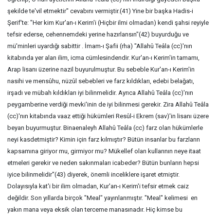
şekilde te'vil etmektir" cevabını vermiştir.(41) Yine bir başka Hadis-i
Şerif'te: "Her kim Kur'an-ı Kerim'i (Hiçbir ilmi olmadan) kendi şahsi reyiyle
tefsir ederse, cehennemdeki yerine hazırlansın"(42) buyurduğu ve
mü'minleri uyardığı sabittir . İmam-ı Şafii (rha) "Allahû Teâla (cc)'nın
kitabında yer alan ilim, icma cümlesindendir. Kur'an-ı Kerim'in tamamı,
Arap lisanı üzerine nazil buyurulmuştur. Bu sebeble Kur'an-ı Kerim'in
nasihi ve mensûhu, nüzûl sebebleri ve farz kıldıkları, edebi belağatı,
irşadı ve mübah kıldıkları iyi bilinmelidir. Ayrıca Allahû Teâla (cc)'nın
peygamberine verdiği mevki'inin de iyi bilinmesi gerekir. Zira Allahû Teâla
(cc)'nın kitabında vaaz ettiği hükümleri Resûl-i Ekrem (sav)'in lisanı üzere
beyan buyurmuştur. Binaenaleyh Allahû Teâla (cc) farz olan hükümlerle
neyi kasdetmiştir? Kimin için farz kılmıştır? Bütün insanlar bu farzların
kapsamına giriyor mu, girmiyor mu? Mükellef olan kullarının neye itaat
etmeleri gerekir ve neden sakınmaları icabeder? Bütün bunların hepsi
iyice bilinmelidir"(43) diyerek, önemli inceliklere işaret etmiştir.
Dolayısıyla kat'i bir ilim olmadan, Kur'an-ı Kerim'i tefsir etmek caiz
değildir. Son yıllarda birçok "Meal" yayınlanmıştır. "Meal" kelimesi en
yakın mana veya eksik olan terceme manasınadır. Hiç kimse bu