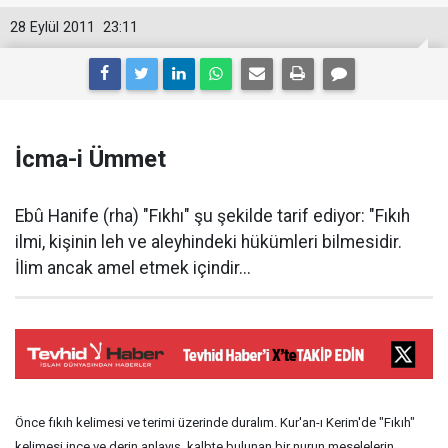
28 Eylül 2011
23:11
İcma-i Ümmet
Ebû Hanife (rha) "Fıkhı" şu şekilde tarif ediyor: "Fıkıh
ilmi, kişinin leh ve aleyhindeki hükümleri bilmesidir.
İlim ancak amel etmek içindir...
Önce fıkıh kelimesi ve terimi üzerinde duralım. Kur'an-ı Kerim'de "Fıkıh"
kelimesi ince ve derin anlayış, kalbte bulunan bir nurun meselelerin