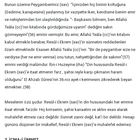
Bunun üzerine Peygamberimiz (sav): "İçinizden hiç birinin koltuğuna
(Sedirine, kanepesine) yaslanmış bir vaziyette iken, kendisine benim emir
ve nehiylerimden biri ulaştırıldığında: "- Başkasını bilmem, ben Allahû
Teâla (cc)'nın kitabında gördüğümüze uyarım" dediğini sakın
görmeyeyim"(56) emrini vermiştir. Bu emir, Allahû Teâla (cc)'nın kitabını
kabul etmekle beraber, Resûl-i Ekrem (sav)'in sünnetini reddedenleri
ilzam etmektedir. Esasen Allahû Teâla (cc)'nın: "Bir de peygamber size ne
verdiyse (her ne emir verirse) onu tutun, nehyettiğinden de sakının"(57)
emrini verdiği malûmdur. İbn-i Huzeyme (rha) "Din hususunda Resûl-i
Ekrem (sav)'e itaat etmenin farz , şahsi reyle karşı çıkmanın haram
olduğunu" El Ahzab Sûresi'nin 36.ncı ayet-i kerimesini zikrederek beyan
etmekteir..(58)
Meselenin özü şudur: Resûl-i Ekrem (sav)'in din hususundaki her emrine
itaat etmek farzdır. Hiç kimsenin, şahsi kanaatini ve aklını esas alarak
muhalefet etmesi caiz değildir. Sünnet zanni değil, kat'i bir delildir. Hesap
gününü düşünen bir mükellef, Resûl-i Ekrem (sav)'e muhalefet edemez.
3. İCMA-İ ÜMMET