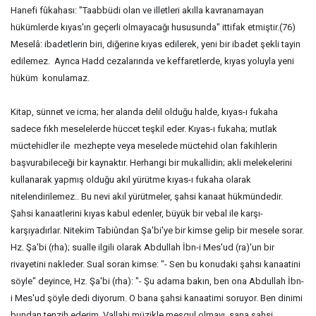
Hanefi fûkahası: "Taabbüdi olan ve illetleri akılla kavranamayan
hükümlerde kıyas'ın geçerli olmayacağı hususunda" ittifak etmiştir.(76)
Meselâ: ibadetlerin biri, diğerine kıyas edilerek, yeni bir ibadet şekli tayin
edilemez. Ayrıca Hadd cezalarında ve keffaretlerde, kıyas yoluyla yeni
hüküm konulamaz.
Kitap, sünnet ve icma; her alanda delil olduğu halde, kıyas-ı fukaha
sadece fıkh meselelerde hüccet teşkil eder. Kıyas-ı fukaha; mutlak
müctehidler ile mezhepte veya meselede müctehid olan fakihlerin
başvurabileceği bir kaynaktır. Herhangi bir mukallidin; akli melekelerini
kullanarak yapmış olduğu akıl yürütme kıyas-ı fukaha olarak
nitelendirilemez.. Bu nevi akıl yürütmeler, şahsi kanaat hükmündedir.
Şahsi kanaatlerini kıyas kabul edenler, büyük bir vebal ile karşı-
karşıyadırlar. Nitekim Tabiûndan Şa'bi'ye bir kimse gelip bir mesele sorar.
Hz. Şa'bi (rha); sualle ilgili olarak Abdullah İbn-i Mes'ud (ra)'un bir
rivayetini nakleder. Sual soran kimse: "- Sen bu konudaki şahsı kanaatini
söyle" deyince, Hz. Şa'bi (rha): "- Şu adama bakın, ben ona Abdullah İbn-
i Mes'ud şöyle dedi diyorum. O bana şahsi kanaatimi soruyor. Ben dinimi
bundan tenzih ederim. Vallahi müzikle meşgul olmayı, sana şahsi