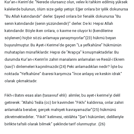
Kur'an-ı Kerim'de: "Nerede olursanız olun, velev ki tahkim edilmiş yüksek
kalelerde bulunun, ölüm size gelip yetişir. Eğer onlara bir iyilik dokunursa
"Bu Allah katındandır" derler. Şayed onlara bir fenalık dokunursa "Bu
senin katındandır (senin yüzündendir)" derler. De ki: Hepsi Allah
katındandır. Böyle iken onlara, o kavme ne oluyor ki (kendilerine
söylenen) hiçbir sözü anlamaya yanaşmıyorlar"(23) hükmü beyan
buyurulmuştur. Bu Ayet-i Kerime'de geçen "La yefkahûne" hükmünün
muhatapları münafıklardır. Hepsi de "Arapça" konuşmaktadırlar. Bu
durumda Kur'an-ı Kerim'in zahiri manalarını anlamaları ve Resûl-i Ekrem
(sav)'i dinlemeleri kaçınılmazdır.(24) Peki anlamadıkları nedir? İşte bu
noktada "Yefkahûne" ibaresi karşımıza "İnce anlayış ve keskin idrak"
olarak çıkmaktadır.
Fıkh-ı Batını esas alan (tasavvuf ehli) alimler, bu ayet-i kerime'yi delil
getirerek: "Allahû Teâla (cc) bir kavimden "Fıkhı" kaldırırsa, onlar zahiri
anlamakla beraber, gerçek mahiyeti kavrayamazlar"(25) hükmünü
zikretmektedirler.. "Fıkıh" kelimesi, ıstılâhta "Şer'i hükümleri, delilleriyle
birlikte tafsili olarak bilmek" şeklinde tarif olunmuştur. .(26)