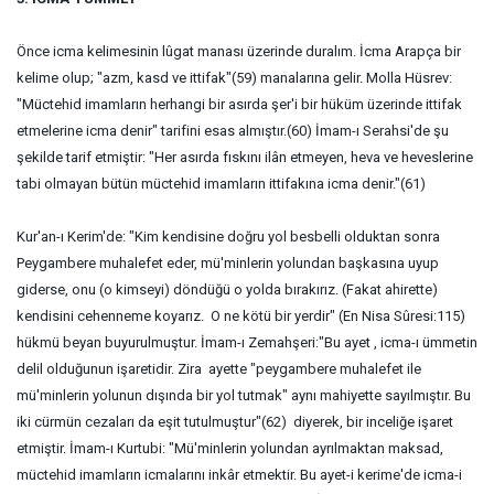
Önce icma kelimesinin lûgat manası üzerinde duralım. İcma Arapça bir
kelime olup; "azm, kasd ve ittifak"(59) manalarına gelir. Molla Hüsrev:
"Müctehid imamların herhangi bir asırda şer'i bir hüküm üzerinde ittifak
etmelerine icma denir" tarifini esas almıştır.(60) İmam-ı Serahsi'de şu
şekilde tarif etmiştir: "Her asırda fıskını ilân etmeyen, heva ve heveslerine
tabi olmayan bütün müctehid imamların ittifakına icma denir."(61)
Kur'an-ı Kerim'de: "Kim kendisine doğru yol besbelli olduktan sonra
Peygambere muhalefet eder, mü'minlerin yolundan başkasına uyup
giderse, onu (o kimseyi) döndüğü o yolda bırakırız. (Fakat ahirette)
kendisini cehenneme koyarız. O ne kötü bir yerdir" (En Nisa Sûresi:115)
hükmü beyan buyurulmuştur. İmam-ı Zemahşeri:"Bu ayet , icma-ı ümmetin
delil olduğunun işaretidir. Zira ayette "peygambere muhalefet ile
mü'minlerin yolunun dışında bir yol tutmak" aynı mahiyette sayılmıştır. Bu
iki cürmün cezaları da eşit tutulmuştur"(62) diyerek, bir inceliğe işaret
etmiştir. İmam-ı Kurtubi: "Mü'minlerin yolundan ayrılmaktan maksad,
müctehid imamların icmalarını inkâr etmektir. Bu ayet-i kerime'de icma-i