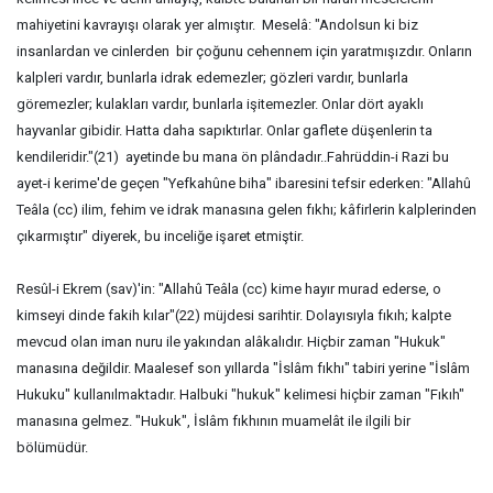
mahiyetini kavrayışı olarak yer almıştır. Meselâ: "Andolsun ki biz
insanlardan ve cinlerden bir çoğunu cehennem için yaratmışızdır. Onların
kalpleri vardır, bunlarla idrak edemezler; gözleri vardır, bunlarla
göremezler; kulakları vardır, bunlarla işitemezler. Onlar dört ayaklı
hayvanlar gibidir. Hatta daha sapıktırlar. Onlar gaflete düşenlerin ta
kendileridir."(21) ayetinde bu mana ön plândadır..Fahrüddin-i Razi bu
ayet-i kerime'de geçen "Yefkahûne biha" ibaresini tefsir ederken: "Allahû
Teâla (cc) ilim, fehim ve idrak manasına gelen fıkhı; kâfirlerin kalplerinden
çıkarmıştır" diyerek, bu inceliğe işaret etmiştir.
Resûl-i Ekrem (sav)'in: "Allahû Teâla (cc) kime hayır murad ederse, o
kimseyi dinde fakih kılar"(22) müjdesi sarihtir. Dolayısıyla fıkıh; kalpte
mevcud olan iman nuru ile yakından alâkalıdır. Hiçbir zaman "Hukuk"
manasına değildir. Maalesef son yıllarda "İslâm fıkhı" tabiri yerine "İslâm
Hukuku" kullanılmaktadır. Halbuki "hukuk" kelimesi hiçbir zaman "Fıkıh"
manasına gelmez. "Hukuk", İslâm fıkhının muamelât ile ilgili bir
bölümüdür.