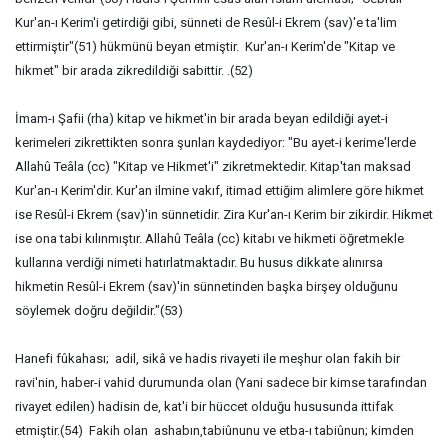
Kur'an-ı Kerim'i getirdiği gibi, sünneti de Resûl-i Ekrem (sav)'e ta'lim
ettirmiştir"(51) hükmünü beyan etmiştir. Kur'an-ı Kerim'de "Kitap ve
hikmet" bir arada zikredildiği sabittir. .(52)
İmam-ı Şafii (rha) kitap ve hikmet'in bir arada beyan edildiği ayet-i
kerimeleri zikrettikten sonra şunları kaydediyor: "Bu ayet-i kerime'lerde
Allahû Teâla (cc) "Kitap ve Hikmet'i" zikretmektedir. Kitap'tan maksad
Kur'an-ı Kerim'dir. Kur'an ilmine vakıf, itimad ettiğim alimlere göre hikmet
ise Resûl-i Ekrem (sav)'in sünnetidir. Zira Kur'an-ı Kerim bir zikirdir. Hikmet
ise ona tabi kılınmıştır. Allahû Teâla (cc) kitabı ve hikmeti öğretmekle
kullarına verdiği nimeti hatırlatmaktadır. Bu husus dikkate alınırsa
hikmetin Resûl-i Ekrem (sav)'in sünnetinden başka birşey olduğunu
söylemek doğru değildir."(53)
Hanefi fûkahası; adil, sikâ ve hadis rivayeti ile meşhur olan fakih bir
ravi'nin, haber-i vahid durumunda olan (Yani sadece bir kimse tarafından
rivayet edilen) hadisin de, kat'i bir hüccet olduğu hususunda ittifak
etmiştir.(54) Fakih olan ashabın,tabiûnunu ve etba-ı tabiûnun; kimden