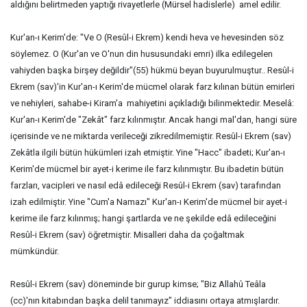
aldığını belirtmeden yaptığı rivayetlerle (Mürsel hadislerle) amel edilir.
Kur'an-ı Kerim'de: "Ve O (Resûl-i Ekrem) kendi heva ve hevesinden söz
söylemez. O (Kur'an ve O'nun din hususundaki emri) ilka edilegelen
vahiyden başka birşey değildir"(55) hükmü beyan buyurulmuştur.. Resûl-i
Ekrem (sav)'in Kur'an-ı Kerim'de mücmel olarak farz kılınan bütün emirleri
ve nehiyleri, sahabe-i Kiram'a mahiyetini açıkladığı bilinmektedir. Meselâ:
Kur'an-ı Kerim'de "Zekât" farz kılınmıştır. Ancak hangi mal'dan, hangi süre
içerisinde ve ne miktarda verileceği zikredilmemiştir. Resûl-i Ekrem (sav)
Zekâtla ilgili bütün hükümleri izah etmiştir. Yine "Hacc" ibadeti; Kur'an-ı
Kerim'de mücmel bir ayet-i kerime ile farz kılınmıştır. Bu ibadetin bütün
farzları, vacipleri ve nasıl edâ edileceği Resûl-i Ekrem (sav) tarafından
izah edilmiştir. Yine "Cum'a Namazı" Kur'an-ı Kerim'de mücmel bir ayet-i
kerime ile farz kılınmış; hangi şartlarda ve ne şekilde edâ edileceğini
Resûl-i Ekrem (sav) öğretmiştir. Misalleri daha da çoğaltmak
mümkündür.
Resûl-i Ekrem (sav) döneminde bir gurup kimse; "Biz Allahû Teâla
(cc)'nın kitabından başka delil tanımayız" iddiasını ortaya atmışlardır.