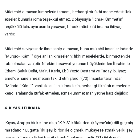
Müctehid olmayan kimselerin tamamı; herhangi bir fıkhi meselede ittifak
etseler, bununla icma teşekkül etmez. Dolayısıyla "İcma-ı Ümmet'in"
teşükkülü için; aynı asırda yaşayan, birçok müctehid imama ihtiyaç
vardır.
Müctehid seviyesinde ilme sahip olmayan, buna mukabil insanlar indinde
"Mürşid-i Kâmil" diye anılan kimselerin; fıkhi meselelerde, bir müctehide
tabi olmaları vaciptir. Nitekim tasavvuf yolunun büyüklerinden İbrahim b.
Ethem, Şakik Belhi, Ma'ruf Kerhi, Ebû Yezid Bestami ve Fudayl b. İyaz;
amel'de hanefi mezhebini taklid etmişlerdir.(70) İnsanlar tarafından
"Müşrid-i Kâmil" vasfı ile anılan kimselerin; herhangi fıkhi bir meselede,
kendi aralarında ittifak etmeleri, icma-ı ümmet mahiyetine haiz değildir.
4. KIYAS-I FUKAHA
Kıyas; Arapça bir kelime olup "K-Y-S" kökünden (kâyese'nin) dili geçmiş
masdarıdır. Lugatta "iki şeyi birbiri ile ölçmek, mukayese atmak ve iki şey
arasınaki benzerlikleri tesbit etmek " anlamına gelir. (71) Fıkıh usûlü