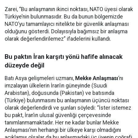
Zarei, “Bu anlaşmanın ikinci noktası, NATO üyesi olarak
Türkiye’nin bulunmasıdır. Bu da bunun bölgemizde
NATO’yu tamamlayıcı nitelikte bir güvenlik anlaşması
olduğunu gösterdi. Dolayısıyla bağımsız bir anlaşma
olarak değerlendirilemez” ifadelerini kullandı.
Bu paktın İran karşıtı yönü hafife alınacak
düzeyde değil
Batı Asya gelişmeleri uzmanı,
Mekke Anlaşması
’nı
imzalayan ülkelerin İran’ın güneyinde (Suudi
Arabistan), doğusunda (Pakistan) ve batısında
(Türkiye) bulunmasını bu anlaşmanın üçüncü noktası
olarak değerlendirdi ve şunları söyledi: “İster istemez
bu pakt, İran’ın ulusal güvenliği çerçevesinde
tanımlanmamaktadır. Her ne kadar bunlar Mekke
Anlaşması’nın herhangi bir ülkeye karşı olmadığını
açıklamış olsalar da bu anlaşmadaki üç üyenin coğrafi