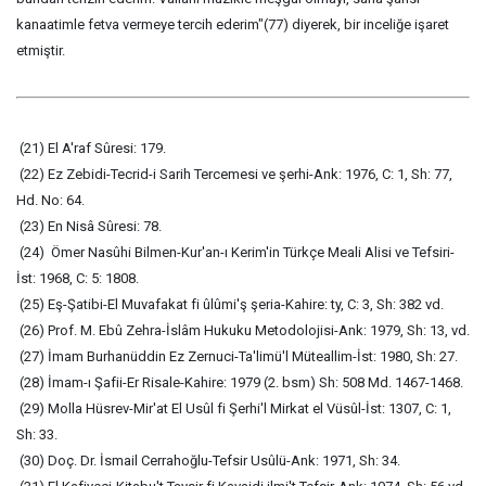
kanaatimle fetva vermeye tercih ederim"(77) diyerek, bir inceliğe işaret
etmiştir.
(21) El A'raf Sûresi: 179.
(22) Ez Zebidi-Tecrid-i Sarih Tercemesi ve şerhi-Ank: 1976, C: 1, Sh: 77,
Hd. No: 64.
(23) En Nisâ Sûresi: 78.
(24) Ömer Nasûhi Bilmen-Kur'an-ı Kerim'in Türkçe Meali Alisi ve Tefsiri-
İst: 1968, C: 5: 1808.
(25) Eş-Şatibi-El Muvafakat fi ûlûmi'ş şeria-Kahire: ty, C: 3, Sh: 382 vd.
(26) Prof. M. Ebû Zehra-İslâm Hukuku Metodolojisi-Ank: 1979, Sh: 13, vd.
(27) İmam Burhanüddin Ez Zernuci-Ta'limü'l Müteallim-İst: 1980, Sh: 27.
(28) İmam-ı Şafii-Er Risale-Kahire: 1979 (2. bsm) Sh: 508 Md. 1467-1468.
(29) Molla Hüsrev-Mir'at El Usûl fi Şerhi'l Mirkat el Vüsûl-İst: 1307, C: 1,
Sh: 33.
(30) Doç. Dr. İsmail Cerrahoğlu-Tefsir Usûlü-Ank: 1971, Sh: 34.