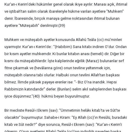
Kur'an-ı Kerim'deki hükümler genel olarak ikiye ayrılır: Manası açık, ihtimal
ve iştibah'tan salim olarak ibareleriyle hükme varılan ayetlere "Muhkem"
denir. İbaresinde, birçok manaya gelme noktasından ihtimal bulunan
ayetlere "Müteşabih" denilmiştir.(39)
Muhkem ve müteşabih ayetler konusunda Allahû Teâla (cc) mü'minleri
uyarmıştır. Kur'an-ı Kerim'de:: "(Habibim) Sana kitabı indiren O'dur. Ondan
bir kısım ayetler muhkemdir. Ki bunlar kitabın anası (temeli) dir. Diğer bir
kısmı da müteşabihlerdir. İşte kalplerinde eğrilik (Maraz) bulunanlar sırf
fitne çıkarmak ve (hevâlarına göre) onun teviline yeltenmek için,
müteşabih olanına tabi olurlar. Halbuki onun tevilini Allah'tan başkası
bilmez. İlimde yüksek payeye erenler ise: "- Biz O'na inandık. Hepsi
Rabbimizin katındandır" derler. (Bunları) selim akıl sahiplerinden başkası
iyice düşünmez."(40) hükmü beyan buyurulmuştur.
Bir mecliste Resûl-i Ekrem (sav): "Ümmetimin helâkı kitab'ta ve Sût'te
olacaktır" buyurmuştur. Sahabe-i Kiram: "Ey Allah (cc)'ın Resûlü, buradaki
kitab ve Sût nedir?" diye sorunca, Resûl-i Ekrem (sav): "Kur'an-ı Kerim'i
öğrenip, O'nun ayetlerini Allahû Teâla (cc)'nın indirdiği gayeden başka