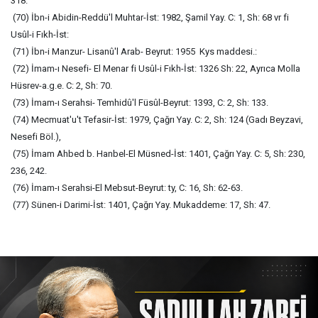
318.
(70) İbn-i Abidin-Reddü'l Muhtar-İst: 1982, Şamil Yay. C: 1, Sh: 68 vr fi
Usûl-i Fıkh-İst:
(71) İbn-i Manzur- Lisanû'l Arab- Beyrut: 1955 Kys maddesi.:
(72) İmam-ı Nesefi- El Menar fi Usûl-i Fıkh-İst: 1326 Sh: 22, Ayrıca Molla
Hüsrev-a.g.e. C: 2, Sh: 70.
(73) İmam-ı Serahsi- Temhidû'l Füsûl-Beyrut: 1393, C: 2, Sh: 133.
(74) Mecmuat'u't Tefasir-İst: 1979, Çağrı Yay. C: 2, Sh: 124 (Gadı Beyzavi,
Nesefi Böl.),
(75) İmam Ahbed b. Hanbel-El Müsned-İst: 1401, Çağrı Yay. C: 5, Sh: 230,
236, 242.
(76) İmam-ı Serahsi-El Mebsut-Beyrut: ty, C: 16, Sh: 62-63.
(77) Sünen-i Darimi-İst: 1401, Çağrı Yay. Mukaddeme: 17, Sh: 47.