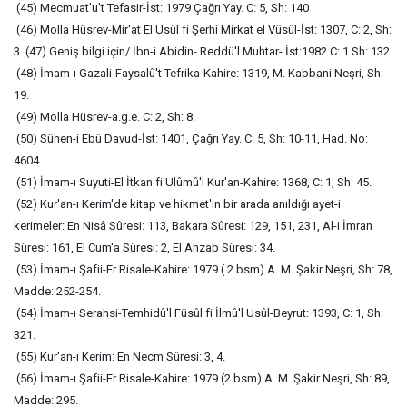
(45) Mecmuat'u't Tefasir-İst: 1979 Çağrı Yay. C: 5, Sh: 140
(46) Molla Hüsrev-Mir'at El Usûl fi Şerhi Mirkat el Vüsûl-İst: 1307, C: 2, Sh:
3. (47) Geniş bilgi için/ İbn-i Abidin- Reddü'l Muhtar- İst:1982 C: 1 Sh: 132.
(48) İmam-ı Gazali-Faysalû't Tefrika-Kahire: 1319, M. Kabbani Neşri, Sh:
19.
(49) Molla Hüsrev-a.g.e. C: 2, Sh: 8.
(50) Sünen-i Ebû Davud-İst: 1401, Çağrı Yay. C: 5, Sh: 10-11, Had. No:
4604.
(51) İmam-ı Suyuti-El İtkan fi Ulûmû'l Kur'an-Kahire: 1368, C: 1, Sh: 45.
(52) Kur'an-ı Kerim'de kitap ve hikmet'in bir arada anıldığı ayet-i
kerimeler: En Nisâ Sûresi: 113, Bakara Sûresi: 129, 151, 231, Al-i İmran
Sûresi: 161, El Cum'a Sûresi: 2, El Ahzab Sûresi: 34.
(53) İmam-ı Şafii-Er Risale-Kahire: 1979 ( 2 bsm) A. M. Şakir Neşri, Sh: 78,
Madde: 252-254.
(54) İmam-ı Serahsi-Temhidû'l Füsûl fi İlmû'l Usûl-Beyrut: 1393, C: 1, Sh:
321.
(55) Kur'an-ı Kerim: En Necm Sûresi: 3, 4.
(56) İmam-ı Şafii-Er Risale-Kahire: 1979 (2 bsm) A. M. Şakir Neşri, Sh: 89,
Madde: 295.