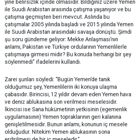
yine belirsizlik içinde olmasıdır. Bildiğiniz üzere Yemen
ile Suudi Arabistan arasında çatışma yaşanıyor ve bu
çatışma geçmişten beri mevcut. Aslında bu
çatışmalar 2005 yılında başladı ve 2015 yılında Yemen
ile Suudi Arabistan arasındaki savaşa dönüştü. Şimdi
şu soru gündeme geliyor: Mekke Anlaşması’nın
anlamı, Pakistan ve Türkiye ordularının Yemenlilerle
çatışmaya girmesi midir? Bu konuda herhangi bir şey
söylenmedi” ifadelerini kullandı.
Zarei şunları söyledi: “Bugün Yemen’de tanık
olduğumuz şey, Yemenlilerin iki konuya ulaşma
çabasıdır. Birincisi, 12 yıldır devam eden Yemen hava
ve deniz ablukasına son verilmesi meselesidir.
İkincisi ise Sana hükümetinin yetkisinin (egemenlik
uygulamasının) Yemen topraklarının geri kalanına
genişletilmesidir. Bunun anlamı, konunun iç mesele
olduğudur. Nitekim Yemen ablukasının sona
erdirilmesi de bir iç meseledir.”