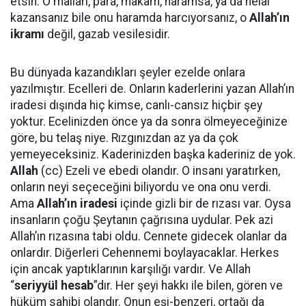
etsin. O malları, para, makam, haramsa, ya da helal
kazansanız bile onu haramda harcıyorsanız, o
Allah’ın
ikramı
değil, gazab vesilesidir.
Bu dünyada kazandıkları şeyler ezelde onlara
yazılmıştır. Ecelleri de. Onların kaderlerini yazan Allah’ın
iradesi dışında hiç kimse, canlı-cansız hiçbir şey
yoktur. Ecelinizden önce ya da sonra ölmeyeceğinize
göre, bu telaş niye. Rızgınızdan az ya da çok
yemeyeceksiniz. Kaderinizden başka kaderiniz de yok.
Allah
(cc) Ezeli ve ebedi olandır. O insanı yaratırken,
onların neyi seçeceğini biliyordu ve ona onu verdi.
Ama
Allah’ın iradesi
içinde gizli bir de rızası var. Oysa
insanların çoğu Şeytanın çağrısına uydular. Pek azi
Allah’ın rızasına tabi oldu. Cennete gidecek olanlar da
onlardır. Diğerleri Cehennemi boylayacaklar. Herkes
için ancak yaptıklarının karşılığı vardır. Ve Allah
“
seriyyül hesab
”dır. Her şeyi hakkı ile bilen, gören ve
hüküm sahibi olandır. Onun eşi-benzeri, ortağı da