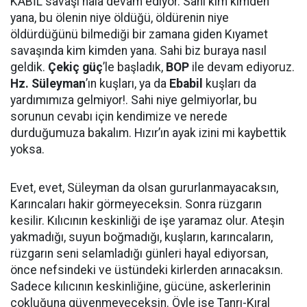
KABİL savaşı hala devam ediyor. Sahi kim kimden
yana, bu ölenin niye öldüğü, öldürenin niye
öldürdüğünü bilmediği bir zamana giden Kıyamet
savaşında kim kimden yana. Sahi biz buraya nasıl
geldik.
Çekiç güç
’le başladık,
BOP
ile devam ediyoruz.
Hz. Süleyman
’ın kuşları, ya da
Ebabil
kuşları da
yardımımıza gelmiyor!. Sahi niye gelmiyorlar, bu
sorunun cevabı için kendimize ve nerede
durduğumuza bakalım. Hızır’ın ayak izini mi kaybettik
yoksa.
Evet, evet, Süleyman da olsan gururlanmayacaksın,
Karıncaları hakir görmeyeceksin. Sonra rüzgarın
kesilir. Kılıcının keskinliği de işe yaramaz olur. Ateşin
yakmadığı, suyun boğmadığı, kuşların, karıncaların,
rüzgarın seni selamladığı günleri hayal ediyorsan,
önce nefsindeki ve üstündeki kirlerden arınacaksın.
Sadece kılıcının keskinliğine, gücüne, askerlerinin
çokluğuna güvenmeyeceksin. Öyle ise Tanrı-Kıral