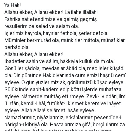
Ya Hak!
Allahu ekber, Allahu ekber! La ilahe illallah!
Fahrikainat efendimize ve gelmiş geçmiş
resullerimize selad ve selam ola.
İşlerimiz hayrola, hayırlar fethola, şerler defola.
Müminler ber-murâd ola, münkirler mâtola, münafıklar
berbâd ola.
Allahu ekber, Allahu ekber!
İbadetler sahih ve sâlim, hakkıyla kulluk daim ola.
Gönüller şâdola, meydanlar âbâd ola, meclisler küşâd
ola. Din gününde Hak divanında cümlemizi haşr ü cem‘
eyleye. O gün yüzlerimiz ak, gönlümüzü küşad eyleye.
Sülûkünde sabit-kadem edip kötü işlerde muhafaza
eyleye. Nâmerde muhtâç ettirmeye. Zevk-i vicdân, ilm
ü irfân, kemâl-i hâl, fütûhât-ı kısmet kerem ve inâyet
eyleye. Allah Allah! selâmet ihsân eyleye.
Namazlarımız, niyâzlarımız, erkânlarımız pesendîde-i
bârigâh-ı kibriyâ ola. Hastalarımıza şifâ, borçlularımıza