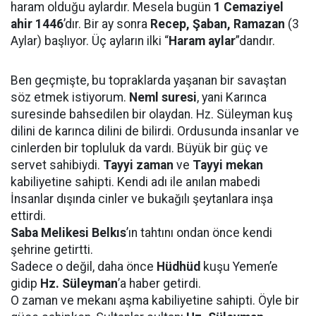
haram olduğu aylardır. Mesela bugün
1 Cemaziyel
ahir 1446
’dır. Bir ay sonra
Recep, Şaban, Ramazan
(3
Aylar) başlıyor. Üç ayların ilki “
Haram aylar
”dandır.
Ben geçmişte, bu topraklarda yaşanan bir savaştan
söz etmek istiyorum.
Neml suresi
, yani Karınca
suresinde bahsedilen bir olaydan. Hz. Süleyman kuş
dilini de karınca dilini de bilirdi. Ordusunda insanlar ve
cinlerden bir topluluk da vardı. Büyük bir güç ve
servet sahibiydi.
Tayyi zaman
ve
Tayyi mekan
kabiliyetine sahipti. Kendi adı ile anılan mabedi
İnsanlar dışında cinler ve bukağılı şeytanlara inşa
ettirdi.
Saba Melikesi Belkıs
’ın tahtını ondan önce kendi
şehrine getirtti.
Sadece o değil, daha önce
Hüdhüd
kuşu Yemen’e
gidip
Hz. Süleyman
’a haber getirdi.
O zaman ve mekanı aşma kabiliyetine sahipti. Öyle bir