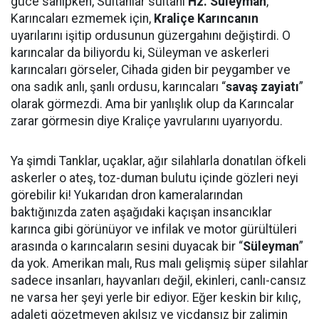
güce sahipken, Sultanlar sultanı
Hz. Süleyman
,
Karıncaları ezmemek için,
Kraliçe Karıncanın
uyarılarını işitip ordusunun güzergahını değiştirdi. O
karıncalar da biliyordu ki, Süleyman ve askerleri
karıncaları görseler, Cihada giden bir peygamber ve
ona sadık anlı, şanlı ordusu, karıncaları “
savaş zayiatı
”
olarak görmezdi. Ama bir yanlışlık olup da Karıncalar
zarar görmesin diye Kraliçe yavrularını uyarıyordu.
Ya şimdi Tanklar, uçaklar, ağır silahlarla donatılan öfkeli
askerler o ateş, toz-duman bulutu içinde gözleri neyi
görebilir ki! Yukarıdan dron kameralarından
baktığınızda zaten aşağıdaki kaçışan insancıklar
karınca gibi görünüyor ve infilak ve motor gürültüleri
arasında o karıncaların sesini duyacak bir “
Süleyman
”
da yok. Amerikan malı, Rus malı gelişmiş süper silahlar
sadece insanları, hayvanları değil, ekinleri, canlı-cansız
ne varsa her şeyi yerle bir ediyor. Eğer keskin bir kılıç,
adaleti gözetmeyen akılsız ve vicdansız bir zalimin