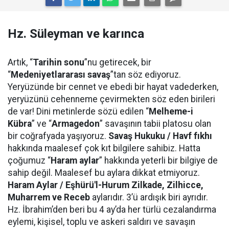
Hz. Süleyman ve karınca
Artık, “
Tarihin sonu
”nu getirecek, bir
“
Medeniyetlararası savaş
”tan söz ediyoruz.
Yeryüzünde bir cennet ve ebedi bir hayat vadederken,
yeryüzünü cehenneme çevirmekten söz eden birileri
de var! Dini metinlerde sözü edilen “
Melheme-i
Kübra
” ve “
Armagedon
” savaşının tabii platosu olan
bir coğrafyada yaşıyoruz.
Savaş Hukuku / Havf fıkhı
hakkında maalesef çok kıt bilgilere sahibiz. Hatta
çoğumuz “
Haram aylar
” hakkında yeterli bir bilgiye de
sahip değil. Maalesef bu aylara dikkat etmiyoruz.
Haram Aylar / Eşhürü'l-Hurum Zilkade, Zilhicce,
Muharrem ve Receb
aylarıdır. 3’ü ardışık biri ayrıdır.
Hz. İbrahim’den beri bu 4 ay’da her türlü cezalandırma
eylemi, kişisel, toplu ve askeri saldırı ve savaşın