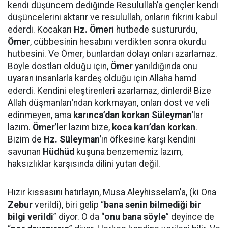
kendi düşüncem dediğinde Resulullah’a gençler kendi
düşüncelerini aktarır ve resulullah, onların fikrini kabul
ederdi. Kocakarı
Hz. Ömer
i hutbede sustururdu,
Ömer
, cübbesinin hesabını verdikten sonra okurdu
hutbesini. Ve Ömer, bunlardan dolayı onları azarlamaz.
Böyle dostları olduğu için,
Ömer
yanıldığında onu
uyaran insanlarla kardeş olduğu için Allaha hamd
ederdi. Kendini eleştirenleri azarlamaz, dinlerdi! Bize
Allah düşmanları’ndan korkmayan, onları dost ve veli
edinmeyen, ama
karınca’dan korkan
Süleyman
’lar
lazım.
Ömer
’ler lazım bize,
koca karı’dan korkan
.
Bizim de
Hz. Süleyman
’ın öfkesine karşı kendini
savunan
Hüdhüd
kuşuna benzememiz lazım,
haksızlıklar karşısında dilini yutan değil.
Hızır kıssasını hatırlayın, Musa Aleyhisselam’a, (ki Ona
Zebur
verildi), biri gelip “
bana senin bilmediği bir
bilgi verildi
” diyor. O da “
onu bana söyle
” deyince de