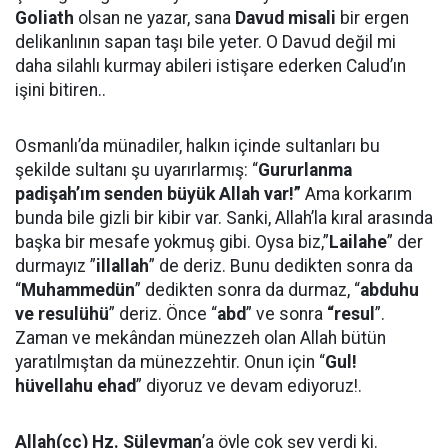
Goliath
olsan ne yazar, sana
Davud misali
bir ergen
delikanlının sapan taşı bile yeter. O Davud değil mi
daha silahlı kurmay abileri istişare ederken Calud’ın
işini bitiren..
Osmanlı’da münadiler, halkın içinde sultanları bu
şekilde sultanı şu uyarırlarmış: “
Gururlanma
padişah’ım senden büyük Allah var!”
Ama korkarım
bunda bile gizli bir kibir var. Sanki, Allah’la kıral arasında
başka bir mesafe yokmuş gibi. Oysa biz,”
Lailahe
” der
durmayız ”
illallah
” de deriz. Bunu dedikten sonra da
“
Muhammedün
” dedikten sonra da durmaz, “
abduhu
ve resulühü
” deriz. Önce “
abd
” ve sonra
“resul
”.
Zaman ve mekândan münezzeh olan Allah bütün
yaratılmıştan da münezzehtir. Onun için “
Gul!
hüvellahu ehad
” diyoruz ve devam ediyoruz!.
Allah(cc) Hz. Süleyman
’a öyle çok şey verdi ki.