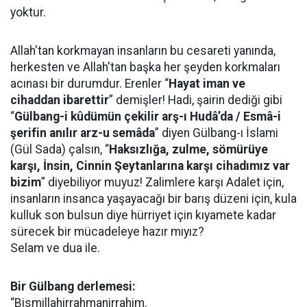
yoktur.
Allah'tan korkmayan insanların bu cesareti yanında,
herkesten ve Allah'tan başka her şeyden korkmaları
acınası bir durumdur. Erenler “
Hayat iman ve
cihaddan ibarettir
” demişler! Hadi, şairin dediği gibi
“
Gülbang-i kûdümün çekilir arş-ı Hudâ’da / Esmâ-i
şerifin anılır arz-u semâda
” diyen Gülbang-ı İslami
(Gül Sada) çalsın, “
Haksızlığa, zulme, sömürüye
karşı, İnsin, Cinnin Şeytanlarına karşı cihadımız var
bizim
” diyebiliyor muyuz! Zalimlere karşı Adalet için,
insanların insanca yaşayacağı bir barış düzeni için, kula
kulluk son bulsun diye hürriyet için kıyamete kadar
sürecek bir mücadeleye hazır mıyız?
Selam ve dua ile.
Bir Gülbang derlemesi:
“Bismillahirrahmanirrahim.