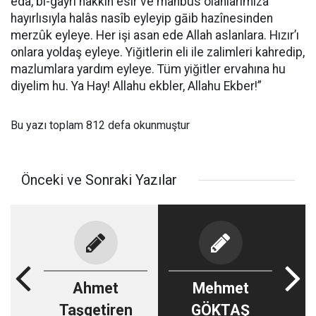
edâ, bi-gayri hakkın esir ve mahbus olanlarımıza
hayırlısıyla halâs nasîb eyleyip gāib hazînesinden
merzûk eyleye. Her işi asan ede Allah aslanlara. Hızır’ı
onlara yoldaş eyleye. Yiğitlerin eli ile zalimleri kahredip,
mazlumlara yardım eyleye. Tüm yiğitler ervahına hu
diyelim hu. Ya Hay! Allahu ekbler, Allahu Ekber!”
Bu yazı toplam 812 defa okunmuştur
Önceki ve Sonraki Yazılar
Ahmet
Mehmet
Taşgetiren
GÖKTAŞ