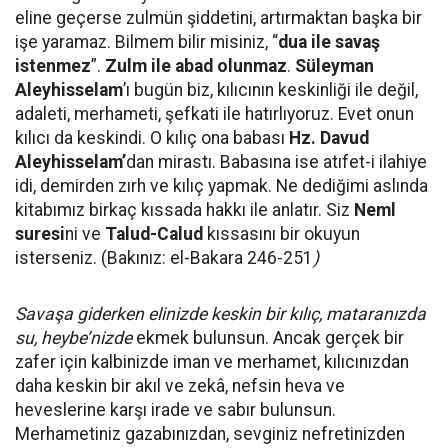
eline geçerse zulmün şiddetini, artırmaktan başka bir
işe yaramaz. Bilmem bilir misiniz, “
dua ile savaş
istenmez
”.
Zulm ile abad olunmaz
.
Süleyman
Aleyhisselam
’ı bugün biz, kılıcının keskinliği ile değil,
adaleti, merhameti, şefkati ile hatırlıyoruz. Evet onun
kılıcı da keskindi. O kılıç ona babası
Hz. Davud
Aleyhisselam’
dan mirastı. Babasına ise atıfet-i ilahiye
idi, demirden zırh ve kılıç yapmak. Ne dediğimi aslında
kitabımız birkaç kıssada hakkı ile anlatır. Siz
Neml
suresi
ni ve
Talud-Calud
kıssasını bir okuyun
isterseniz. (Bakınız: el-Bakara 246-251
)
Savaşa giderken elinizde keskin bir kılıç, mataranızda
su, heybe’nizde
ekmek bulunsun. Ancak gerçek bir
zafer için kalbinizde iman ve merhamet, kılıcınızdan
daha keskin bir akıl ve zekâ, nefsin heva ve
heveslerine karşı irade ve sabır bulunsun.
Merhametiniz gazabınızdan, sevginiz nefretinizden