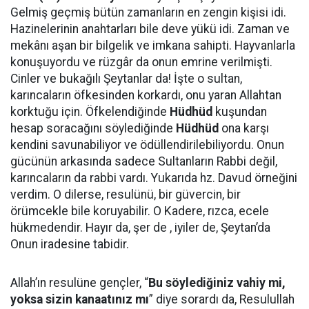
Gelmiş geçmiş bütün zamanların en zengin kişisi idi.
Hazinelerinin anahtarları bile deve yükü idi. Zaman ve
mekânı aşan bir bilgelik ve imkana sahipti. Hayvanlarla
konuşuyordu ve rüzgâr da onun emrine verilmişti.
Cinler ve bukağılı Şeytanlar da! İşte o sultan,
karıncaların öfkesinden korkardı, onu yaran Allahtan
korktuğu için. Öfkelendiğinde
Hüdhüd
kuşundan
hesap soracağını söylediğinde
Hüdhüd
ona karşı
kendini savunabiliyor ve ödüllendirilebiliyordu. Onun
gücünün arkasında sadece Sultanların Rabbi değil,
karıncaların da rabbi vardı. Yukarıda hz. Davud örneğini
verdim. O dilerse, resulünü, bir güvercin, bir
örümcekle bile koruyabilir. O Kadere, rızca, ecele
hükmedendir. Hayır da, şer de , iyiler de, Şeytan’da
Onun iradesine tabidir.
Allah’ın resulüne gençler, “
Bu söylediğiniz vahiy mi,
yoksa sizin kanaatınız mı
” diye sorardı da, Resulullah