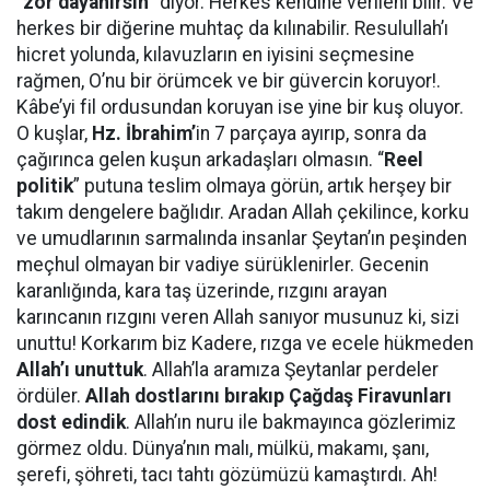
“
zor dayanırsın
” diyor. Herkes kendine verileni bilir. Ve
herkes bir diğerine muhtaç da kılınabilir. Resulullah’ı
hicret yolunda, kılavuzların en iyisini seçmesine
rağmen, O’nu bir örümcek ve bir güvercin koruyor!.
Kâbe’yi fil ordusundan koruyan ise yine bir kuş oluyor.
O kuşlar,
Hz. İbrahim’
in 7 parçaya ayırıp, sonra da
çağırınca gelen kuşun arkadaşları olmasın. “
Reel
politik
” putuna teslim olmaya görün, artık herşey bir
takım dengelere bağlıdır. Aradan Allah çekilince, korku
ve umudlarının sarmalında insanlar Şeytan’ın peşinden
meçhul olmayan bir vadiye sürüklenirler. Gecenin
karanlığında, kara taş üzerinde, rızgını arayan
karıncanın rızgını veren Allah sanıyor musunuz ki, sizi
unuttu! Korkarım biz Kadere, rızga ve ecele hükmeden
Allah’ı unuttuk
. Allah’la aramıza Şeytanlar perdeler
ördüler.
Allah dostlarını bırakıp
Çağdaş Firavunları
dost edindik
. Allah’ın nuru ile bakmayınca gözlerimiz
görmez oldu. Dünya’nın malı, mülkü, makamı, şanı,
şerefi, şöhreti, tacı tahtı gözümüzü kamaştırdı. Ah!