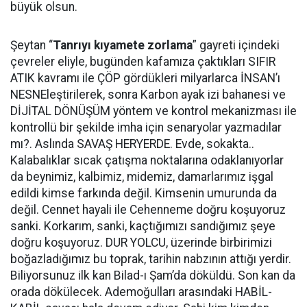
büyük olsun.
Şeytan “
Tanrıyı kıyamete zorlama
” gayreti içindeki
çevreler eliyle, bugünden kafamıza çaktıkları SIFIR
ATIK kavramı ile ÇÖP gördükleri milyarlarca İNSAN’ı
NESNEleştirilerek, sonra Karbon ayak izi bahanesi ve
DİJİTAL DÖNÜŞÜM yöntem ve kontrol mekanizması ile
kontrollü bir şekilde imha için senaryolar yazmadılar
mı?. Aslında SAVAŞ HERYERDE. Evde, sokakta..
Kalabalıklar sıcak çatışma noktalarına odaklanıyorlar
da beynimiz, kalbimiz, midemiz, damarlarımız işgal
edildi kimse farkında değil. Kimsenin umurunda da
değil. Cennet hayali ile Cehenneme doğru koşuyoruz
sanki. Korkarım, sanki, kaçtığımızı sandığımız şeye
doğru koşuyoruz. DUR YOLCU, üzerinde birbirimizi
boğazladığımız bu toprak, tarihin nabzının attığı yerdir.
Biliyorsunuz ilk kan Bilad-ı Şam’da döküldü. Son kan da
orada dökülecek. Ademoğulları arasındaki HABİL-