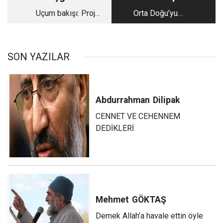
Uçum bakışı: Proje
Orta Doğu’yu
statüye ve kimliğe
Cehenneme
kapalı
çevirecekmiş!
SON YAZILAR
Abdurrahman
Dilipak
CENNET VE CEHENNEM
DEDİKLERİ
Mehmet
GÖKTAŞ
Demek Allah’a havale ettin öyle