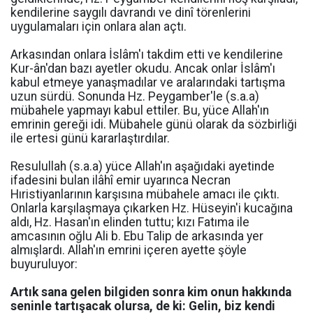
kendilerine saygılı davrandı ve dinî törenlerini
uygulamaları için onlara alan açtı.
Arkasından onlara İslâm'ı takdim etti ve kendilerine
Kur-ân'dan bazı ayetler okudu. Ancak onlar İslâm'ı
kabul etmeye yanaşmadılar ve aralarındaki tartışma
uzun sürdü. Sonunda Hz. Peygamber'le (s.a.a)
mübahele yapmayı kabul ettiler. Bu, yüce Allah'ın
emrinin gereği idi. Mübahele günü olarak da sözbirliği
ile ertesi günü kararlaştırdılar.
Resulullah (s.a.a) yüce Allah'ın aşağıdaki ayetinde
ifadesini bulan ilâhî emir uyarınca Necran
Hıristiyanlarının karşısına mübahele amacı ile çıktı.
Onlarla karşılaşmaya çıkarken Hz. Hüseyin'i kucağına
aldı, Hz. Hasan'ın elinden tuttu; kızı Fatıma ile
amcasının oğlu Ali b. Ebu Talip de arkasında yer
almışlardı. Allah'ın emrini içeren ayette şöyle
buyuruluyor:
Artık sana gelen bilgiden sonra kim onun hakkında
seninle tartışacak olursa, de ki: Gelin, biz kendi