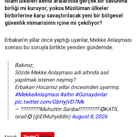
İslam ülkeleri kendi aralarında gerçek bir savunma
birliği mi kuruyor, yoksa Müslüman ülkeler
birbirlerine karşı savaştırılacak yeni bir bölgesel
güvenlik mimarisinin içine mi çekiliyor?
Erbakan’ın yıllar önce yaptığı uyarılar, Mekke Anlaşması
sonrası bu soruyla birlikte yeniden gündemde.
Bakınız;
Sözde Mekke Anlaşması adı altında asıl
yapılmak istenen neymiş?
Erbakan Hocamız yıllar öncesinden uyarmış.
#MekkeAnlaşması
#altın
#Günaydınlar
pic.twitter.com/GbHyjVD7Mk
— ????????Muhuttin Sarıbal???????? ❎️KATİL
israil ❎️ (@ElMuhyiddin)
August 8, 2026
Kaynak: