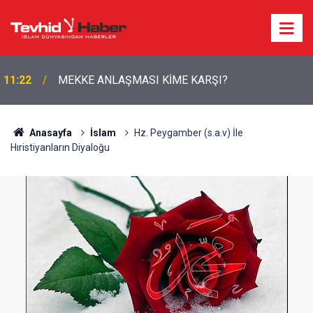
HÜRMÜZ PAZARLIĞINDA İŞGALCİ ABD’NİN
10:57
ŞARTLARI ORTAYA ÇIKTI
Anasayfa
İslam
Hz. Peygamber (s.a.v) İle
Hıristiyanların Diyaloğu