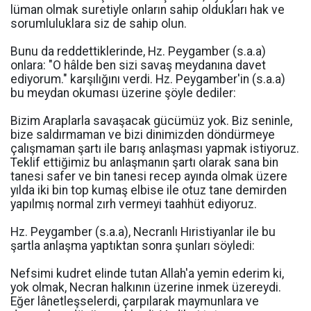
lüman olmak suretiyle onların sahip oldukları hak ve
sorumluluklara siz de sahip olun.
Bunu da reddettiklerinde, Hz. Peygamber (s.a.a)
onlara: "O hâlde ben sizi savaş meydanına davet
ediyorum." karşılığını verdi. Hz. Peygamber'in (s.a.a)
bu meydan okuması üzerine şöyle dediler:
Bizim Araplarla savaşacak gücümüz yok. Biz seninle,
bize saldırmaman ve bizi dinimizden döndürmeye
çalışmaman şartı ile barış anlaşması yapmak istiyoruz.
Teklif ettiğimiz bu anlaşmanın şartı olarak sana bin
tanesi safer ve bin tanesi recep ayında olmak üzere
yılda iki bin top kumaş elbise ile otuz tane demirden
yapılmış normal zırh vermeyi taahhüt ediyoruz.
Hz. Peygamber (s.a.a), Necranlı Hıristiyanlar ile bu
şartla anlaşma yaptıktan sonra şunları söyledi:
Nefsimi kudret elinde tutan Allah'a yemin ederim ki,
yok olmak, Necran halkının üzerine inmek üzereydi.
Eğer lânetleşselerdi, çarpılarak maymunlara ve