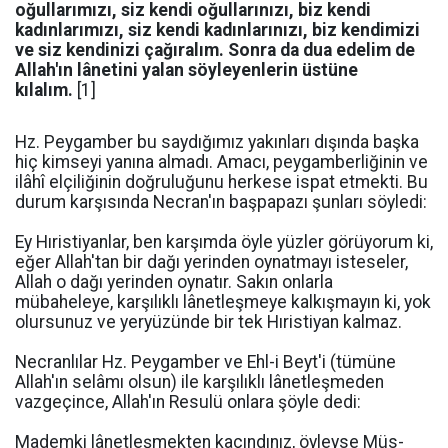
oğullarımızı, siz kendi oğullarınızı, biz kendi
kadınlarımızı, siz kendi kadınlarınızı, biz kendimizi
ve siz kendinizi çağıralım. Sonra da dua edelim de
Allah'ın lânetini yalan söyleyenlerin üstüne
kılalım.
[1]
Hz. Peygamber bu saydığımız yakınları dışında başka
hiç kimseyi yanına almadı. Amacı, peygamberliğinin ve
ilâhî elçiliğinin doğruluğunu herkese ispat etmekti. Bu
durum karşısında Necran'ın başpapazı şunları söyledi:
Ey Hıristiyanlar, ben karşımda öyle yüzler görüyorum ki,
eğer Allah'tan bir dağı yerinden oynatmayı isteseler,
Allah o dağı yerinden oynatır. Sakın onlarla
mübaheleye, karşılıklı lânetleşmeye kalkışmayın ki, yok
olursunuz ve yeryüzünde bir tek Hıristiyan kalmaz.
Necranlılar Hz. Peygamber ve Ehl-i Beyt'i (tümüne
Allah'ın selâmı olsun) ile karşılıklı lânetleşmeden
vazgeçince, Allah'ın Resulü onlara şöyle dedi:
Mademki lânetleşmekten kaçındınız, öyleyse Müs-