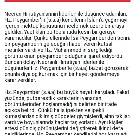
Necran Hıristiyanlarının liderleri ile düşünce adamları,
Hz. Peygamber'in (s.a.a) kendilerini İslâm'a çağırmayı
içeren mektup konusunu incelemek üzere bir araya
geldiler. Yaptıkları bu toplantıda kesin bir görüşe
varamadılar. Çünkü ellerinde İsa Peygamber'den sonra
bir peygamberin geleceğini haber veren kutsal
metinler vardı ve Hz. Muhammed'in sergilediği
görüntü onun peygamber olduğuna işaret ediyordu.
Bundan dolayı Necranlı Hıristiyan liderler ile
düşünürler Hz. Peygamber'le (s.a.a) bizzat görüşerek
onunla diyalog kur-mak için bir heyet göndermeye
karar verdiler.
Hz. Peygamber (s.a.a) bu büyük heyeti karşıladı. Fakat
yüzünde, putperestlik karakterini yansıtan
görüntülerinden hoşlanmadığını belirten bir ifade
açıkça belirdi. Çünkü halis ipekten ve ipekli
kumaşlardan dikilmiş cüppeler giymişlerdi, altın takıları
vardı ve boyunlarında haçlar taşıyorlardı. Aynı kişiler
ertesi gün dış görünüşlerini değiştirerek ikinci defa
geldiklerinde, Hz. Peygamber kendilerini hoş karşıladı,