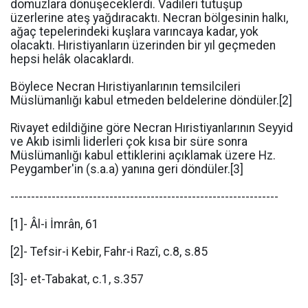
domuzlara dönüşeceklerdi. Vadileri tutuşup
üzerlerine ateş yağdıracaktı. Necran bölgesinin halkı,
ağaç tepelerindeki kuşlara varıncaya kadar, yok
olacaktı. Hıristiyanların üzerinden bir yıl geçmeden
hepsi helâk olacaklardı.
Böylece Necran Hıristiyanlarının temsilcileri
Müslümanlığı kabul etmeden beldelerine döndüler.[2]
Rivayet edildiğine göre Necran Hıristiyanlarının Seyyid
ve Akıb isimli liderleri çok kısa bir süre sonra
Müslümanlığı kabul ettiklerini açıklamak üzere Hz.
Peygamber'in (s.a.a) yanına geri döndüler.[3]
-----------------------------------------------------------------
[1]- Âl-i İmrân, 61
[2]- Tefsir-i Kebir, Fahr-i Razî, c.8, s.85
[3]- et-Tabakat, c.1, s.357